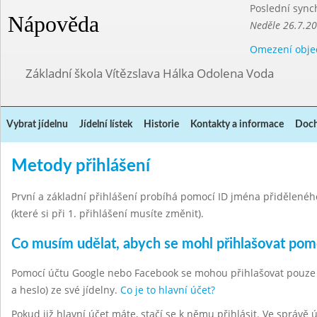
Poslední sync
Nápověda
Neděle 26.7.2
Omezení obje
Základní škola Vítězslava Hálka Odolena Voda
Vybrat jídelnu
Jídelní lístek
Historie
Kontakty a informace
Doch
Metody přihlášení
První a základní přihlášení probíhá pomocí ID jména přiděleného 
(které si při 1. přihlášení musíte změnit).
Co musím udělat, abych se mohl přihlašovat po
Pomocí účtu Google nebo Facebook se mohou přihlašovat pouze hla
a heslo) ze své jídelny.
Co je to hlavní účet?
Pokud již hlavní účet máte, stačí se k němu přihlásit. Ve správě