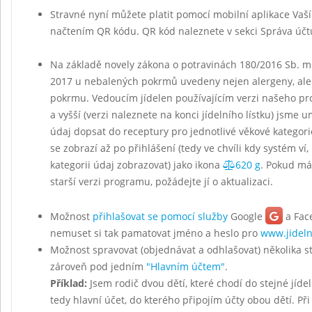
Stravné nyní můžete platit pomocí mobilní aplikace Vaš
načtením QR kódu. QR kód naleznete v sekci Správa účt
Na základě novely zákona o potravinách 180/2016 Sb. mu
2017 u nebalených pokrmů uvedeny nejen alergeny, ale
pokrmu. Vedoucím jídelen používajícím verzi našeho p
a vyšší (verzi naleznete na konci jídelního lístku) jsme u
údaj dopsat do receptury pro jednotlivé věkové kategor
se zobrazí až po přihlášení (tedy ve chvíli kdy systém ví,
kategorii údaj zobrazovat) jako ikona
620 g
. Pokud má
starší verzi programu, požádejte jí o aktualizaci.
Možnost
přihlašovat se pomocí služby
Google
a Fac
nemuset si tak pamatovat jméno a heslo pro
www.jideln
Možnost spravovat (objednávat a odhlašovat) několika 
zároveň pod jedním
"Hlavním účtem"
.
Příklad:
Jsem rodič dvou dětí, které chodí do stejné jídel
tedy hlavní účet, do kterého připojím účty obou dětí. Při