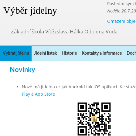
Poslední sync
Výběr jídelny
Neděle 26.7.2
Omezení obje
Základní škola Vítězslava Hálka Odolena Voda
Vybrat jídelnu
Jídelní lístek
Historie
Kontakty a informace
Doch
Novinky
Nově má jidelna.cz jak Android tak iOS aplikaci. Ke staž
Play
a
App Store