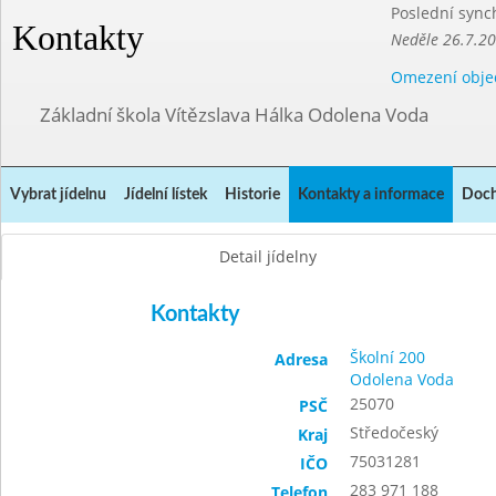
Poslední sync
Kontakty
Neděle 26.7.2
Omezení obje
Základní škola Vítězslava Hálka Odolena Voda
Vybrat jídelnu
Jídelní lístek
Historie
Kontakty a informace
Doch
Detail jídelny
Kontakty
Školní 200
Adresa
Odolena Voda
25070
PSČ
Středočeský
Kraj
75031281
IČO
283 971 188
Telefon