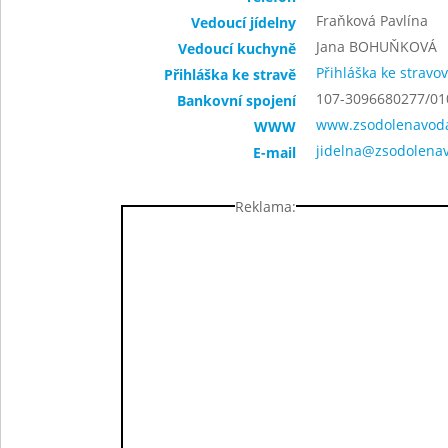
Fraňková Pavlína
Vedoucí jídelny
Jana BOHUŇKOVÁ
Vedoucí kuchyně
Přihláška ke stravo
Přihláška ke stravě
107-3096680277/01
Bankovní spojení
www.zsodolenavoda
WWW
jidelna@zsodolena
E-mail
Reklama: