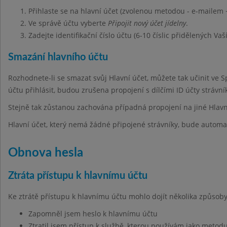
Přihlaste se na hlavní účet (zvolenou metodou - e-mailem 
Ve správě účtu vyberte
Připojit nový účet jídelny
.
Zadejte identifikační číslo účtu (6-10 číslic přidělených Vaš
Smazání hlavního účtu
Rozhodnete-li se smazat svůj Hlavní účet, můžete tak učinit ve 
účtu přihlásit, budou zrušena propojení s dílčími ID účty strávn
Stejně tak zůstanou zachována případná propojení na jiné Hlavn
Hlavní účet, který nemá žádné připojené strávníky, bude automa
Obnova hesla
Ztráta přístupu k hlavnímu účtu
Ke ztrátě přístupu k hlavnímu účtu mohlo dojít několika způsoby
Zapomněl jsem heslo k hlavnímu účtu
Ztratil jsem přístup k službě, kterou používám jako metodu