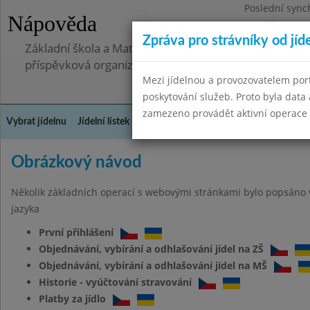
Poslední sync
Nápověda
Pondělí 30.6.2
Zpráva pro strávníky od jíd
Základní škola a Mateřská škola Telnice, okres Brno-
příspěvková organizace
Mezi jídelnou a provozovatelem por
poskytování služeb. Proto byla dat
zamezeno provádět aktivní operace (
Vybrat jídelnu
Jídelní lístek
Historie
Kontakty a informace
Doch
Obrázkový návod
Několik základních operací s webovými stránkami bylo popsáno 
jazyka
První přihlášení
Objednávání, vybírání a odhlašování jídel na ZŠ
Objednávání, vybírání a odhlašování jídel na MŠ
Historie - vyúčtování stravování
Platby za jídlo