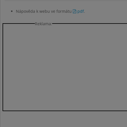
Nápověda k webu ve formátu
pdf
.
Reklama: