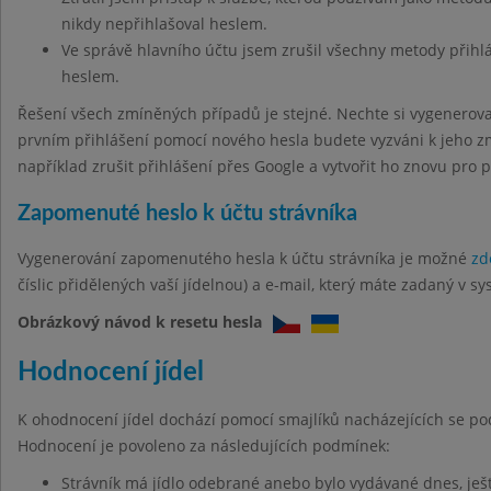
nikdy nepřihlašoval heslem.
Ve správě hlavního účtu jsem zrušil všechny metody přihl
heslem.
Řešení všech zmíněných případů je stejné. Nechte si vygenerov
prvním přihlášení pomocí nového hesla budete vyzváni k jeho z
například zrušit přihlášení přes Google a vytvořit ho znovu pro 
Zapomenuté heslo k účtu strávníka
Vygenerování zapomenutého hesla k účtu strávníka je možné
zd
číslic přidělených vaší jídelnou) a e-mail, který máte zadaný v sy
Obrázkový návod k resetu hesla
Hodnocení jídel
K ohodnocení jídel dochází pomocí smajlíků nacházejících se po
Hodnocení je povoleno za následujících podmínek:
Strávník má jídlo odebrané anebo bylo vydávané dnes, ješt