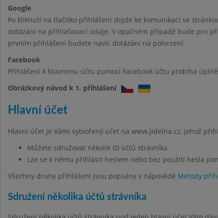
Google
Po kliknutí na tlačítko přihlášení dojde ke komunikaci se stránk
dotázáni na přihlašovací údaje. V opačném případě bude pro při
prvním přihlášení budete navíc dotázáni na potvrzení.
Facebook
Přihlášení k hlavnímu účtu pomocí Facebook účtu probíhá úplně 
Obrázkový návod k 1. přihlášení
Hlavní účet
Hlavní účet je Vámi vytvořený účet na www.jidelna.cz, jehož při
Můžete sdružovat několik ID účtů strávníka.
Lze se k němu přihlásit heslem nebo bez použití hesla po
Všechny druhy přihlášení jsou popsány v nápovědě
Metody přih
Sdružení několika účtů strávníka
Sdružení několika účtů strávníka pod jeden hlavní účet Vám dáv