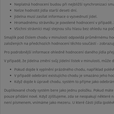
Neplatná hodnocení budou při nejbližší synchronizaci sm
Nelze hodnotit jídla starší deseti dní.
Jídelna musí zasílat informace o vyzvednutí jídel.
Hromadnému strávníku je povolené hodnocení v případě, 
Všichni strávníci mají stejnou sílu hlasu bez ohledu na po
Smajlík pod číslem chodu v minulosti odpovídá průměrnému hod
založených na předchozích hodnocení těchto součástí - zobrazu
Pro podrobnější informace ohledně hodnocení daného jídla pře
V případě, že jídelna změní svůj jídelní lístek v minulosti, může
Pokud dojde k vyplnění prázdného chodu, například polév
V případě odebrání existujícho chodu je smazáno jeho h
Když dojde k úpravě chodu, systém to přijme jako odebrán
Duplikované chody systém bere jako jednu položku. Pokud máte
pouze přidání nové. Když zjišťujeme, zda se neopakují některé ná
není písmenem, vnímáme jako mezeru. U které části jídla (polévk