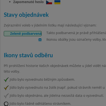
Zapomenuté heslo
Stavy objednávek
Zvýraznění voleb v jídelním lístku mají následující význam:
Takto podbarvená je právě přihlášen
Zeleně podbarvená
Ikonou obálky jsou označeny volby, kt
Ikony stavů odběru
Při prohlížení historie Vašich objednávek můžete u jídel vidět n
této volby.
Jídlo bylo vyzvednuto běžným způsobem.
Jídlo bylo vyzvednuto na žolík (např. pokud strávník neměl u 
Jídlo bylo objednáno, ale jídelna nezasílá data o vyzvednutí.
Jídlo bylo řádně odhlášeno strávníkem.