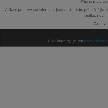
Připraveno progr
Veškeré publikované informace jsou vlastnictvím příslušné jídel
aplikace do n
Zásady 
Objednávkový systém
www.jidelna.c