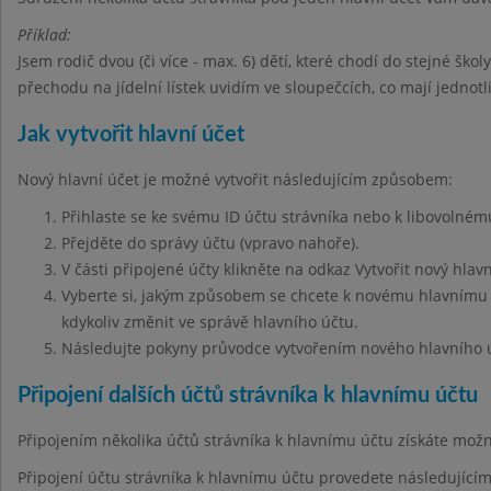
Příklad:
Jsem rodič dvou (či více - max. 6) dětí, které chodí do stejné škol
přechodu na jídelní lístek uvidím ve sloupečcích, co mají jednot
Jak vytvořit hlavní účet
Nový hlavní účet je možné vytvořit následujícím způsobem:
Přihlaste se ke svému ID účtu strávníka nebo k libovolnému
Přejděte do správy účtu (vpravo nahoře).
V části připojené účty klikněte na odkaz Vytvořit nový hlavn
Vyberte si, jakým způsobem se chcete k novému hlavnímu ú
kdykoliv změnit ve správě hlavního účtu.
Následujte pokyny průvodce vytvořením nového hlavního 
Připojení dalších účtů strávníka k hlavnímu účtu
Připojením několika účtů strávníka k hlavnímu účtu získáte mo
Připojení účtu strávníka k hlavnímu účtu provedete následujíc