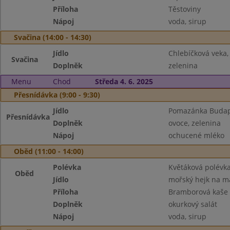
Příloha
Těstoviny
Nápoj
voda, sirup
Svačina (14:00 - 14:30)
Jídlo
Chlebíčková veka
Svačina
Doplněk
zelenina
Menu
Chod
Středa 4. 6. 2025
Přesnídávka (9:00 - 9:30)
Jídlo
Pomazánka Budape
Přesnídávka
Doplněk
ovoce, zelenina
Nápoj
ochucené mléko
Oběd (11:00 - 14:00)
Polévka
Květáková polévk
Oběd
Jídlo
mořský hejk na m
Příloha
Bramborová kaše
Doplněk
okurkový salát
Nápoj
voda, sirup