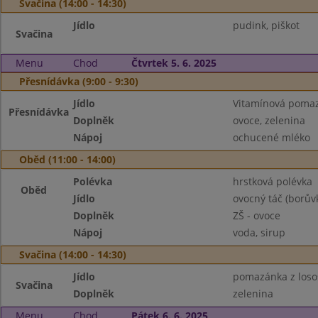
Svačina (14:00 - 14:30)
Jídlo
pudink, piškot
Svačina
Menu
Chod
Čtvrtek 5. 6. 2025
Přesnídávka (9:00 - 9:30)
Jídlo
Vitamínová pomaz
Přesnídávka
Doplněk
ovoce, zelenina
Nápoj
ochucené mléko
Oběd (11:00 - 14:00)
Polévka
hrstková polévka
Oběd
Jídlo
ovocný táč (borův
Doplněk
ZŠ - ovoce
Nápoj
voda, sirup
Svačina (14:00 - 14:30)
Jídlo
pomazánka z loso
Svačina
Doplněk
zelenina
Menu
Chod
Pátek 6. 6. 2025