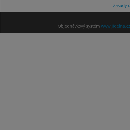
Zásady 
Objednávkový systém
www.jidelna.c