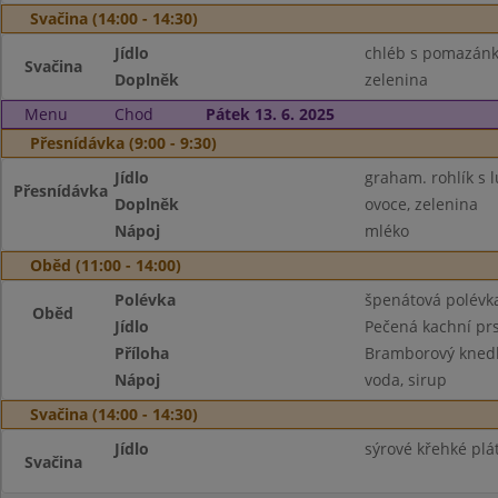
Svačina (14:00 - 14:30)
Jídlo
chléb s pomazánko
Svačina
Doplněk
zelenina
Menu
Chod
Pátek 13. 6. 2025
Přesnídávka (9:00 - 9:30)
Jídlo
graham. rohlík s 
Přesnídávka
Doplněk
ovoce, zelenina
Nápoj
mléko
Oběd (11:00 - 14:00)
Polévka
špenátová polévk
Oběd
Jídlo
Pečená kachní prs
Příloha
Bramborový knedl
Nápoj
voda, sirup
Svačina (14:00 - 14:30)
Jídlo
sýrové křehké plát
Svačina