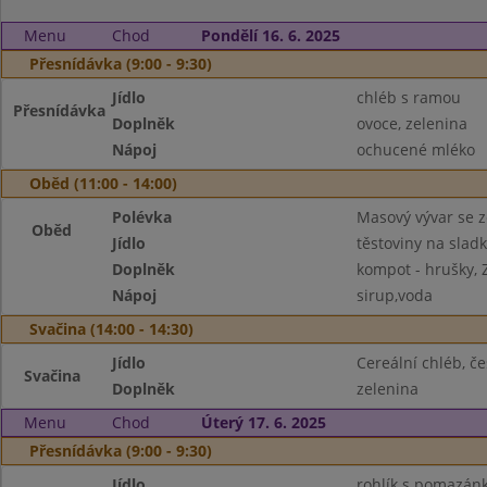
Menu
Chod
Pondělí 16. 6. 2025
Přesnídávka (9:00 - 9:30)
Jídlo
chléb s ramou
Přesnídávka
Doplněk
ovoce, zelenina
Nápoj
ochucené mléko
Oběd (11:00 - 14:00)
Polévka
Masový vývar se 
Oběd
Jídlo
těstoviny na slad
Doplněk
kompot - hrušky, Z
Nápoj
sirup,voda
Svačina (14:00 - 14:30)
Jídlo
Cereální chléb, 
Svačina
Doplněk
zelenina
Menu
Chod
Úterý 17. 6. 2025
Přesnídávka (9:00 - 9:30)
Jídlo
rohlík s pomazá