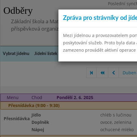
Poslední sync
Odběry
Pondělí 30.6.2
Zpráva pro strávníky od jíd
Základní škola a Mateřská škola Telnice, okres Brno-
příspěvková organizace
Mezi jídelnou a provozovatelem por
poskytování služeb. Proto byla dat
zamezeno provádět aktivní operace (
Vybrat jídelnu
Jídelní lístek
Historie
Kontakty a informace
Doch
Duben
Menu
Chod
Pondělí 2. 6. 2025
Přesnídávka (9:00 - 9:30)
Jídlo
chléb s lučinou
Přesnídávka
Doplněk
ovoce, zelenina
Nápoj
ochucené mléko