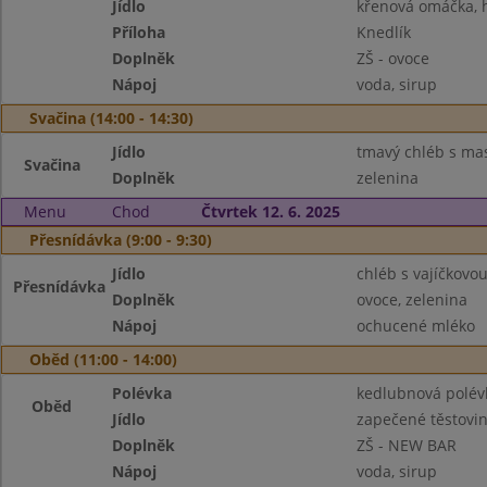
Jídlo
křenová omáčka, 
Příloha
Knedlík
Doplněk
ZŠ - ovoce
Nápoj
voda, sirup
Svačina (14:00 - 14:30)
Jídlo
tmavý chléb s m
Svačina
Doplněk
zelenina
Menu
Chod
Čtvrtek 12. 6. 2025
Přesnídávka (9:00 - 9:30)
Jídlo
chléb s vajíčkov
Přesnídávka
Doplněk
ovoce, zelenina
Nápoj
ochucené mléko
Oběd (11:00 - 14:00)
Polévka
kedlubnová polé
Oběd
Jídlo
zapečené těstovin
Doplněk
ZŠ - NEW BAR
Nápoj
voda, sirup