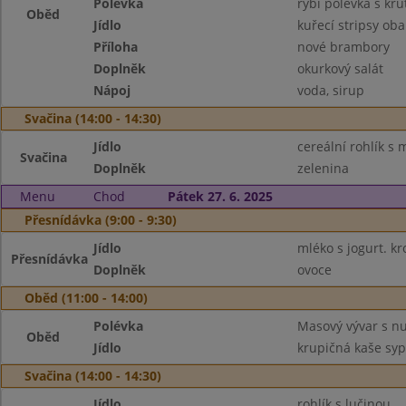
Polévka
rybí polévka s kru
Oběd
Jídlo
kuřecí stripsy oba
Příloha
nové brambory
Doplněk
okurkový salát
Nápoj
voda, sirup
Svačina (14:00 - 14:30)
Jídlo
cereální rohlík 
Svačina
Doplněk
zelenina
Menu
Chod
Pátek 27. 6. 2025
Přesnídávka (9:00 - 9:30)
Jídlo
mléko s jogurt. k
Přesnídávka
Doplněk
ovoce
Oběd (11:00 - 14:00)
Polévka
Masový vývar s n
Oběd
Jídlo
krupičná kaše sy
Svačina (14:00 - 14:30)
Jídlo
rohlík s lučinou