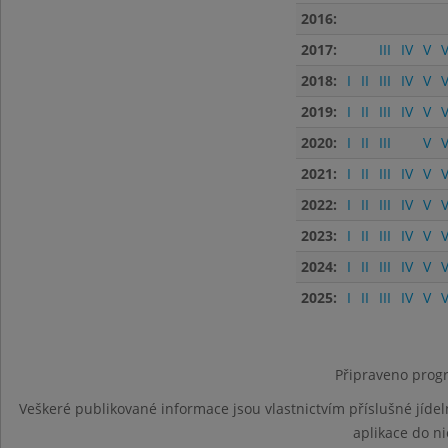
2016:
2017:
III
IV
V
V
2018:
I
II
III
IV
V
V
2019:
I
II
III
IV
V
V
2020:
I
II
III
V
V
2021:
I
II
III
IV
V
V
2022:
I
II
III
IV
V
V
2023:
I
II
III
IV
V
V
2024:
I
II
III
IV
V
V
2025:
I
II
III
IV
V
V
Připraveno progr
Veškeré publikované informace jsou vlastnictvím příslušné jídel
aplikace do n