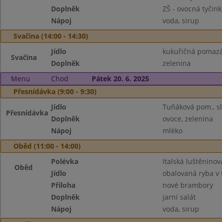
Doplněk
ZŠ - ovocná tyčink
Nápoj
voda, sirup
Svačina (14:00 - 14:30)
Jídlo
kukuřičná pomazá
Svačina
Doplněk
zelenina
Menu
Chod
Pátek 20. 6. 2025
Přesnídávka (9:00 - 9:30)
Jídlo
Tuňáková pom., sl
Přesnídávka
Doplněk
ovoce, zelenina
Nápoj
mléko
Oběd (11:00 - 14:00)
Polévka
Italská luštěninov
Oběd
Jídlo
obalovaná ryba v 
Příloha
nové brambory
Doplněk
jarní salát
Nápoj
voda, sirup