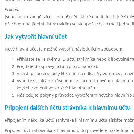
Příklad:
Jsem rodič dvou (či více - max. 6) dětí, které chodí do stejné škol
přechodu na jídelní lístek uvidím ve sloupečcích, co mají jednot
Jak vytvořit hlavní účet
Nový hlavní účet je možné vytvořit následujícím způsobem:
Přihlaste se ke svému ID účtu strávníka nebo k libovolnému
Přejděte do správy účtu (vpravo nahoře).
V části připojené účty klikněte na odkaz Vytvořit nový hlavn
Vyberte si, jakým způsobem se chcete k novému hlavnímu ú
kdykoliv změnit ve správě hlavního účtu.
Následujte pokyny průvodce vytvořením nového hlavního 
Připojení dalších účtů strávníka k hlavnímu účtu
Připojením několika účtů strávníka k hlavnímu účtu získáte mo
Připojení účtu strávníka k hlavnímu účtu provedete následujíc