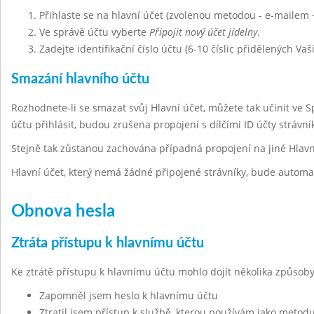
Přihlaste se na hlavní účet (zvolenou metodou - e-mailem 
Ve správě účtu vyberte
Připojit nový účet jídelny
.
Zadejte identifikační číslo účtu (6-10 číslic přidělených Vaš
Smazání hlavního účtu
Rozhodnete-li se smazat svůj Hlavní účet, můžete tak učinit ve 
účtu přihlásit, budou zrušena propojení s dílčími ID účty strávn
Stejně tak zůstanou zachována případná propojení na jiné Hlavn
Hlavní účet, který nemá žádné připojené strávníky, bude automa
Obnova hesla
Ztráta přístupu k hlavnímu účtu
Ke ztrátě přístupu k hlavnímu účtu mohlo dojít několika způsoby
Zapomněl jsem heslo k hlavnímu účtu
Ztratil jsem přístup k službě, kterou používám jako metodu