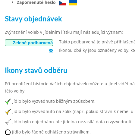
Zapomenuté heslo
Stavy objednávek
Zvýraznění voleb v jídelním lístku mají následující význam:
Takto podbarvená je právě přihlášen
Zeleně podbarvená
Ikonou obálky jsou označeny volby, kt
Ikony stavů odběru
Při prohlížení historie Vašich objednávek můžete u jídel vidět n
této volby.
Jídlo bylo vyzvednuto běžným způsobem.
Jídlo bylo vyzvednuto na žolík (např. pokud strávník neměl u 
Jídlo bylo objednáno, ale jídelna nezasílá data o vyzvednutí.
Jídlo bylo řádně odhlášeno strávníkem.