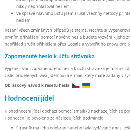
nikdy nepřihlašoval heslem.
Ve správě hlavního účtu jsem zrušil všechny metody přihl
heslem.
Řešení všech zmíněných případů je stejné. Nechte si vygenerov
prvním přihlášení pomocí nového hesla budete vyzváni k jeho z
například zrušit přihlášení přes Google a vytvořit ho znovu pro 
Zapomenuté heslo k účtu strávníka
Vygenerování zapomenutého hesla k účtu strávníka je možné
zd
číslic přidělených vaší jídelnou) a e-mail, který máte zadaný v sy
Obrázkový návod k resetu hesla
Hodnocení jídel
K ohodnocení jídel dochází pomocí smajlíků nacházejících se po
Hodnocení je povoleno za následujících podmínek:
Strávník má jídlo odebrané anebo bylo vydávané dnes, ješt