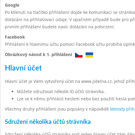
Google
Po kliknutí na tlačítko přihlášení dojde ke komunikaci se stránk
dotázáni na přihlašovací údaje. V opačném případě bude pro při
prvním přihlášení budete navíc dotázáni na potvrzení.
Facebook
Přihlášení k hlavnímu účtu pomocí Facebook účtu probíhá úplně 
Obrázkový návod k 1. přihlášení
Hlavní účet
Hlavní účet je Vámi vytvořený účet na www.jidelna.cz, jehož při
Můžete sdružovat několik ID účtů strávníka.
Lze se k němu přihlásit heslem nebo bez použití hesla po
Všechny druhy přihlášení jsou popsány v nápovědě
Metody přih
Sdružení několika účtů strávníka
Sdružení několika účtů strávníka pod jeden hlavní účet Vám dáv