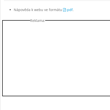
Nápověda k webu ve formátu
pdf
.
Reklama: