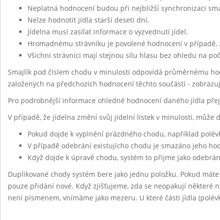
Neplatná hodnocení budou při nejbližší synchronizaci sm
Nelze hodnotit jídla starší deseti dní.
Jídelna musí zasílat informace o vyzvednutí jídel.
Hromadnému strávníku je povolené hodnocení v případě, 
Všichni strávníci mají stejnou sílu hlasu bez ohledu na po
Smajlík pod číslem chodu v minulosti odpovídá průměrnému hod
založených na předchozích hodnocení těchto součástí - zobrazu
Pro podrobnější informace ohledně hodnocení daného jídla pře
V případě, že jídelna změní svůj jídelní lístek v minulosti, může
Pokud dojde k vyplnění prázdného chodu, například polév
V případě odebrání existujícho chodu je smazáno jeho h
Když dojde k úpravě chodu, systém to přijme jako odebrán
Duplikované chody systém bere jako jednu položku. Pokud máte
pouze přidání nové. Když zjišťujeme, zda se neopakují některé ná
není písmenem, vnímáme jako mezeru. U které části jídla (polévk