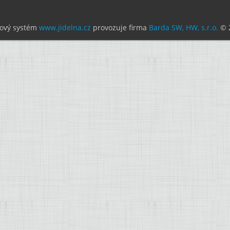
ový systém
www.jidelna.cz
provozuje firma
Barda SW, HW, s.r.o.
© 2