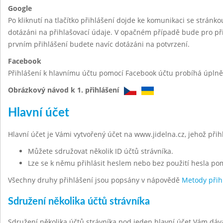
Google
Po kliknutí na tlačítko přihlášení dojde ke komunikaci se stránk
dotázáni na přihlašovací údaje. V opačném případě bude pro při
prvním přihlášení budete navíc dotázáni na potvrzení.
Facebook
Přihlášení k hlavnímu účtu pomocí Facebook účtu probíhá úplně 
Obrázkový návod k 1. přihlášení
Hlavní účet
Hlavní účet je Vámi vytvořený účet na www.jidelna.cz, jehož při
Můžete sdružovat několik ID účtů strávníka.
Lze se k němu přihlásit heslem nebo bez použití hesla po
Všechny druhy přihlášení jsou popsány v nápovědě
Metody přih
Sdružení několika účtů strávníka
Sdružení několika účtů strávníka pod jeden hlavní účet Vám dáv