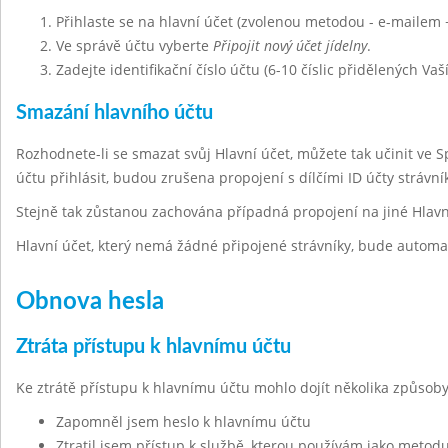
Přihlaste se na hlavní účet (zvolenou metodou - e-mailem 
Ve správě účtu vyberte
Připojit nový účet jídelny
.
Zadejte identifikační číslo účtu (6-10 číslic přidělených Vaš
Smazání hlavního účtu
Rozhodnete-li se smazat svůj Hlavní účet, můžete tak učinit ve 
účtu přihlásit, budou zrušena propojení s dílčími ID účty strávn
Stejně tak zůstanou zachována případná propojení na jiné Hlavn
Hlavní účet, který nemá žádné připojené strávníky, bude automa
Obnova hesla
Ztráta přístupu k hlavnímu účtu
Ke ztrátě přístupu k hlavnímu účtu mohlo dojít několika způsoby
Zapomněl jsem heslo k hlavnímu účtu
Ztratil jsem přístup k službě, kterou používám jako metodu