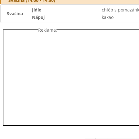
Svačina (14:00 - 14:30)
Jídlo
chléb s pomazán
Svačina
Nápoj
kakao
Reklama: