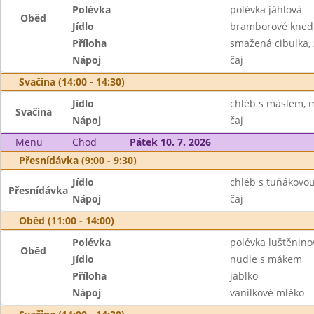
Polévka
polévka jáhlová
Oběd
Jídlo
bramborové kned
Příloha
smažená cibulka, 
Nápoj
čaj
Svačina (14:00 - 14:30)
Jídlo
chléb s máslem, 
Svačina
Nápoj
čaj
Menu
Chod
Pátek 10. 7. 2026
Přesnídávka (9:00 - 9:30)
Jídlo
chléb s tuňákovo
Přesnídávka
Nápoj
čaj
Oběd (11:00 - 14:00)
Polévka
polévka luštěnin
Oběd
Jídlo
nudle s mákem
Příloha
jablko
Nápoj
vanilkové mléko