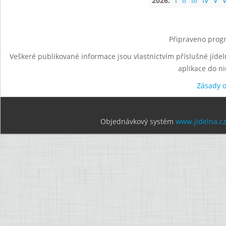
2026:
I
II
III
IV
V
V
Připraveno progr
Veškeré publikované informace jsou vlastnictvím příslušné jídel
aplikace do n
Zásady 
Objednávkový systém
www.jidelna.c