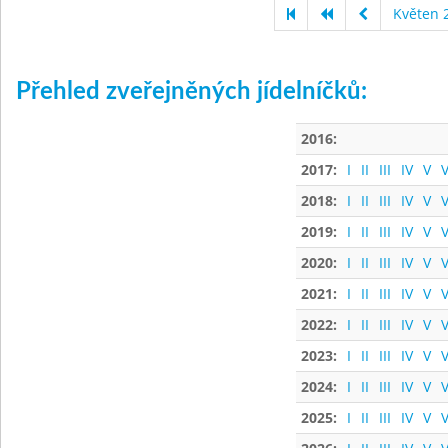
Květen 
Přehled zveřejněných jídelníčků:
2016:
2017:
I
II
III
IV
V
V
2018:
I
II
III
IV
V
V
2019:
I
II
III
IV
V
V
2020:
I
II
III
IV
V
V
2021:
I
II
III
IV
V
V
2022:
I
II
III
IV
V
V
2023:
I
II
III
IV
V
V
2024:
I
II
III
IV
V
V
2025:
I
II
III
IV
V
V