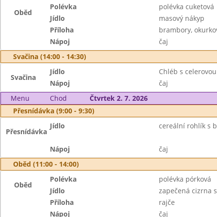
Polévka
polévka cuketová
Oběd
Jídlo
masový nákyp
Příloha
brambory, okurkov
Nápoj
čaj
Svačina (14:00 - 14:30)
Jídlo
Chléb s celerovo
Svačina
Nápoj
čaj
Menu
Chod
Čtvrtek 2. 7. 2026
Přesnídávka (9:00 - 9:30)
Jídlo
cereální rohlík s
Přesnídávka
Nápoj
čaj
Oběd (11:00 - 14:00)
Polévka
polévka pórková
Oběd
Jídlo
zapečená cizrna s
Příloha
rajče
Nápoj
čaj