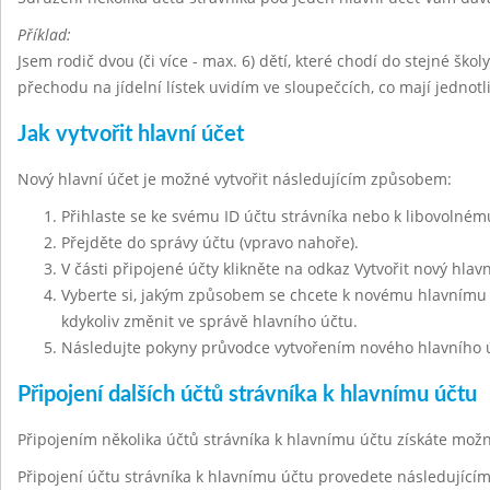
Příklad:
Jsem rodič dvou (či více - max. 6) dětí, které chodí do stejné škol
přechodu na jídelní lístek uvidím ve sloupečcích, co mají jednot
Jak vytvořit hlavní účet
Nový hlavní účet je možné vytvořit následujícím způsobem:
Přihlaste se ke svému ID účtu strávníka nebo k libovolnému
Přejděte do správy účtu (vpravo nahoře).
V části připojené účty klikněte na odkaz Vytvořit nový hlavn
Vyberte si, jakým způsobem se chcete k novému hlavnímu ú
kdykoliv změnit ve správě hlavního účtu.
Následujte pokyny průvodce vytvořením nového hlavního 
Připojení dalších účtů strávníka k hlavnímu účtu
Připojením několika účtů strávníka k hlavnímu účtu získáte mo
Připojení účtu strávníka k hlavnímu účtu provedete následujíc