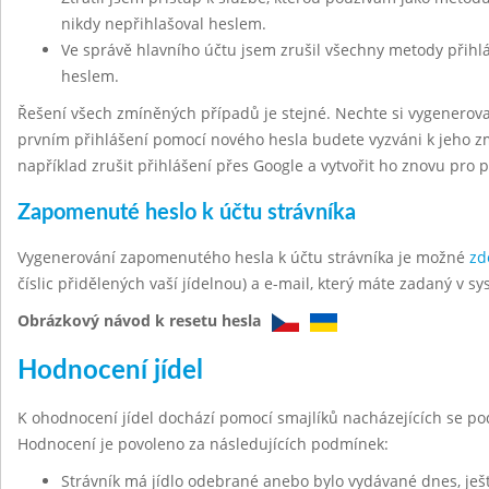
nikdy nepřihlašoval heslem.
Ve správě hlavního účtu jsem zrušil všechny metody přihl
heslem.
Řešení všech zmíněných případů je stejné. Nechte si vygenerov
prvním přihlášení pomocí nového hesla budete vyzváni k jeho z
například zrušit přihlášení přes Google a vytvořit ho znovu pro 
Zapomenuté heslo k účtu strávníka
Vygenerování zapomenutého hesla k účtu strávníka je možné
zd
číslic přidělených vaší jídelnou) a e-mail, který máte zadaný v sy
Obrázkový návod k resetu hesla
Hodnocení jídel
K ohodnocení jídel dochází pomocí smajlíků nacházejících se po
Hodnocení je povoleno za následujících podmínek:
Strávník má jídlo odebrané anebo bylo vydávané dnes, ješt