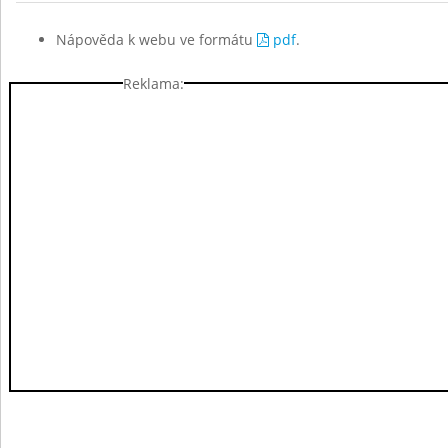
Nápověda k webu ve formátu
pdf
.
Reklama: