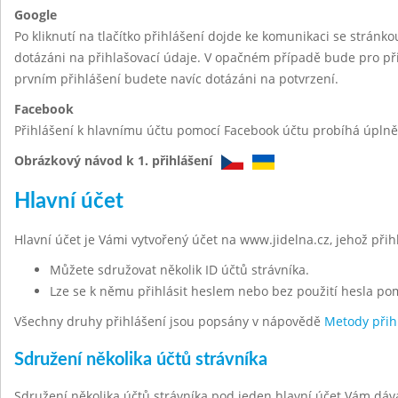
Google
Po kliknutí na tlačítko přihlášení dojde ke komunikaci se stránk
dotázáni na přihlašovací údaje. V opačném případě bude pro při
prvním přihlášení budete navíc dotázáni na potvrzení.
Facebook
Přihlášení k hlavnímu účtu pomocí Facebook účtu probíhá úplně 
Obrázkový návod k 1. přihlášení
Hlavní účet
Hlavní účet je Vámi vytvořený účet na www.jidelna.cz, jehož při
Můžete sdružovat několik ID účtů strávníka.
Lze se k němu přihlásit heslem nebo bez použití hesla po
Všechny druhy přihlášení jsou popsány v nápovědě
Metody přih
Sdružení několika účtů strávníka
Sdružení několika účtů strávníka pod jeden hlavní účet Vám dáv