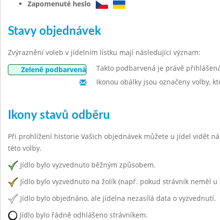
Zapomenuté heslo
Stavy objednávek
Zvýraznění voleb v jídelním lístku mají následující význam:
Takto podbarvená je právě přihlášen
Zeleně podbarvená
Ikonou obálky jsou označeny volby, kt
Ikony stavů odběru
Při prohlížení historie Vašich objednávek můžete u jídel vidět n
této volby.
Jídlo bylo vyzvednuto běžným způsobem.
Jídlo bylo vyzvednuto na žolík (např. pokud strávník neměl u 
Jídlo bylo objednáno, ale jídelna nezasílá data o vyzvednutí.
Jídlo bylo řádně odhlášeno strávníkem.