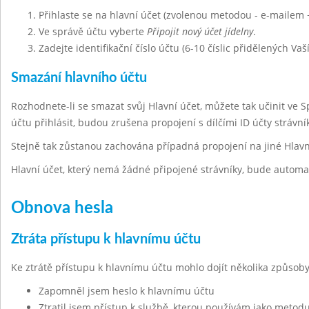
Přihlaste se na hlavní účet (zvolenou metodou - e-mailem 
Ve správě účtu vyberte
Připojit nový účet jídelny
.
Zadejte identifikační číslo účtu (6-10 číslic přidělených Vaš
Smazání hlavního účtu
Rozhodnete-li se smazat svůj Hlavní účet, můžete tak učinit ve 
účtu přihlásit, budou zrušena propojení s dílčími ID účty strávn
Stejně tak zůstanou zachována případná propojení na jiné Hlavn
Hlavní účet, který nemá žádné připojené strávníky, bude automa
Obnova hesla
Ztráta přístupu k hlavnímu účtu
Ke ztrátě přístupu k hlavnímu účtu mohlo dojít několika způsoby
Zapomněl jsem heslo k hlavnímu účtu
Ztratil jsem přístup k službě, kterou používám jako metodu