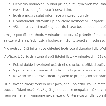
Neplatná hodnocení budou při nejbližší synchronizaci sm
Nelze hodnotit jídla starší deseti dní.
Jídelna musí zasílat informace o vyzvednutí jídel.
Hromadnému strávníku je povolené hodnocení v případě, 
Všichni strávníci mají stejnou sílu hlasu bez ohledu na po
Smajlík pod číslem chodu v minulosti odpovídá průměrnému hod
založených na předchozích hodnocení těchto součástí - zobrazu
Pro podrobnější informace ohledně hodnocení daného jídla pře
V případě, že jídelna změní svůj jídelní lístek v minulosti, může
Pokud dojde k vyplnění prázdného chodu, například polév
V případě odebrání existujícho chodu je smazáno jeho h
Když dojde k úpravě chodu, systém to přijme jako odebrán
Duplikované chody systém bere jako jednu položku. Pokud máte
pouze přidání nové. Když zjišťujeme, zda se neopakují některé ná
není písmenem, vnímáme jako mezeru. U které části jídla (polévk