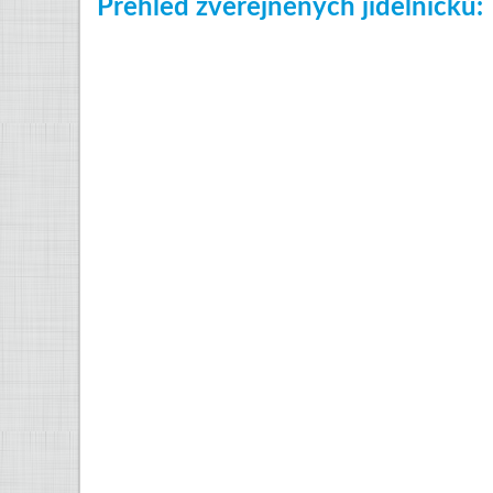
Přehled zveřejněných jídelníčků: