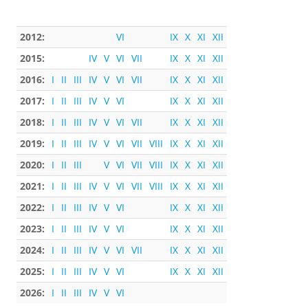
2012:
VI
IX
X
XI
XII
2015:
IV
V
VI
VII
IX
X
XI
XII
2016:
I
II
III
IV
V
VI
VII
IX
X
XI
XII
2017:
I
II
III
IV
V
VI
IX
X
XI
XII
2018:
I
II
III
IV
V
VI
VII
IX
X
XI
XII
2019:
I
II
III
IV
V
VI
VII
VIII
IX
X
XI
XII
2020:
I
II
III
V
VI
VII
VIII
IX
X
XI
XII
2021:
I
II
III
IV
V
VI
VII
VIII
IX
X
XI
XII
2022:
I
II
III
IV
V
VI
IX
X
XI
XII
2023:
I
II
III
IV
V
VI
IX
X
XI
XII
2024:
I
II
III
IV
V
VI
VII
IX
X
XI
XII
2025:
I
II
III
IV
V
VI
IX
X
XI
XII
2026:
I
II
III
IV
V
VI