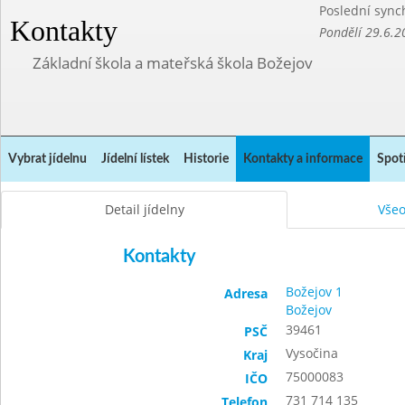
Poslední sync
Kontakty
Pondělí 29.6.2
Základní škola a mateřská škola Božejov
Vybrat jídelnu
Jídelní lístek
Historie
Kontakty a informace
Spot
Detail jídelny
Vše
Kontakty
Božejov 1
Adresa
Božejov
39461
PSČ
Vysočina
Kraj
75000083
IČO
731 714 135
Telefon