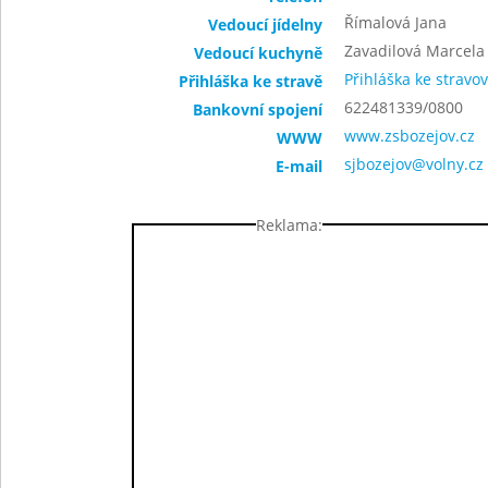
Římalová Jana
Vedoucí jídelny
Zavadilová Marcela
Vedoucí kuchyně
Přihláška ke stravo
Přihláška ke stravě
622481339/0800
Bankovní spojení
www.zsbozejov.cz
WWW
sjbozejov@volny.cz
E-mail
Reklama: