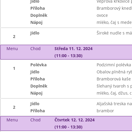
Jídlo
Vepřová krkovice 
Příloha
Bramborový knedlí
Doplněk
ovoce
Nápoj
mléko, čaj s mede
Jídlo
Široké nudle s m
2
Menu
Chod
Středa 11. 12. 2024
(11:00 - 13:30)
Polévka
Podzimní polévka
1
Jídlo
Obalov.plněná ry
Příloha
Bramborová kaše
Doplněk
šlehaný tvaroh s p
Nápoj
mléko, čaj, džus, c
Jídlo
Aljašská treska na
2
Příloha
brambor
Menu
Chod
Čtvrtek 12. 12. 2024
(11:00 - 13:30)