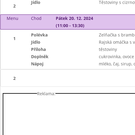
Jídlo
Těstoviny s cizrn
2
Menu
Chod
Pátek 20. 12. 2024
(11:00 - 13:30)
Polévka
Zelňačka s bram
1
Jídlo
Rajská omáčka s
Příloha
těstoviny
Doplněk
cukrovinka, ovoce
Nápoj
mléko, čaj, sirup, 
2
Reklama: