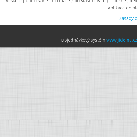
Veškeré publikované informace jsou vlastnictvím příslušné jídel
aplikace do n
Zásady 
Objednávkový systém
www.jidelna.c