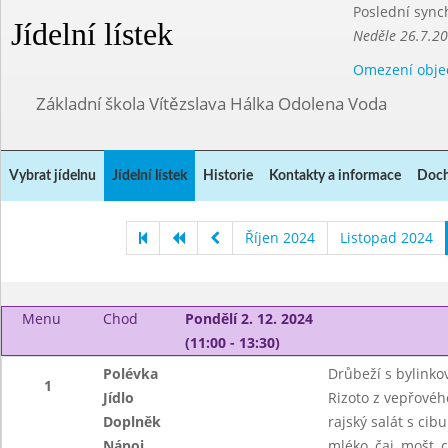
Poslední sync
Jídelní lístek
Neděle 26.7.2
Omezení obje
Základní škola Vítězslava Hálka Odolena Voda
Vybrat jídelnu
Jídelní lístek
Historie
Kontakty a informace
Doch
Říjen 2024
Listopad 2024
Menu
Chod
Pondělí 2. 12. 2024
(11:00 - 13:30)
Polévka
Drůbeží s bylinko
1
Jídlo
Rizoto z vepřové
Doplněk
rajský salát s cib
Nápoj
mléko, čaj, mošt, 