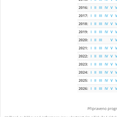
2016:
I
II
III
IV
V
V
2017:
I
II
III
IV
V
V
2018:
I
II
III
IV
V
V
2019:
I
II
III
IV
V
V
2020:
I
II
III
V
V
2021:
I
II
III
IV
V
V
2022:
I
II
III
IV
V
V
2023:
I
II
III
IV
V
V
2024:
I
II
III
IV
V
V
2025:
I
II
III
IV
V
V
2026:
I
II
III
IV
V
V
Připraveno progr