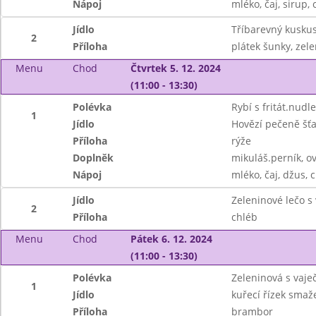
Nápoj
mléko, čaj, sirup, 
Jídlo
Tříbarevný kusku
2
Příloha
plátek šunky, zele
Menu
Chod
Čtvrtek 5. 12. 2024
(11:00 - 13:30)
Polévka
Rybí s fritát.nudl
1
Jídlo
Hovězí pečeně šť
Příloha
rýže
Doplněk
mikuláš.perník, o
Nápoj
mléko, čaj, džus, c
Jídlo
Zeleninové lečo s
2
Příloha
chléb
Menu
Chod
Pátek 6. 12. 2024
(11:00 - 13:30)
Polévka
Zeleninová s vaje
1
Jídlo
kuřecí řízek smaž
Příloha
brambor