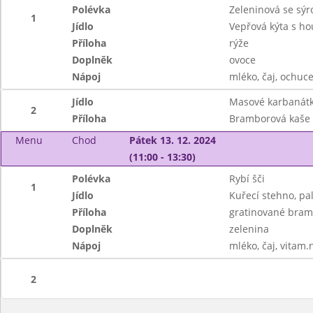
Polévka
Zeleninová se sý
1
Jídlo
Vepřová kýta s h
Příloha
rýže
Doplněk
ovoce
Nápoj
mléko, čaj, ochuce
Jídlo
Masové karbanátk
2
Příloha
Bramborová kaše
Menu
Chod
Pátek 13. 12. 2024
(11:00 - 13:30)
Polévka
Rybí šči
1
Jídlo
Kuřecí stehno, pa
Příloha
gratinované bram
Doplněk
zelenina
Nápoj
mléko, čaj, vitam.
2