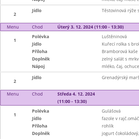
Jídlo
Těstovinová rýže
2
Menu
Chod
Úterý 3. 12. 2024 (11:00 - 13:30)
Polévka
Luštěninová
1
Jídlo
Kuřecí rolka s brok
Příloha
Bramborová kaše
Doplněk
zelný salát s mrkv
Nápoj
mléko, čaj, ochuce
Jídlo
Grenadýrský marš
2
Menu
Chod
Středa 4. 12. 2024
(11:00 - 13:30)
Polévka
Gulášová
1
Jídlo
fazole v rajč.omáč
Příloha
rohlík
Doplněk
jogurt čokoládový