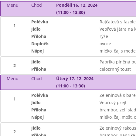
Menu
Chod
Pondělí 16. 12. 2024
(11:00 - 13:30)
Polévka
Rajčatová s fazole
1
Jídlo
Vepřová játra na k
Příloha
rýže
Doplněk
ovoce
Nápoj
mléko, čaj s mede
Jídlo
Paprika plněná b
2
Příloha
celozrnný toust
Menu
Chod
Úterý 17. 12. 2024
(11:00 - 13:30)
Polévka
Zeleninová s bare
1
Jídlo
Vepřový prejt
Příloha
brambor, zelí sla
Nápoj
mléko, čaj, mošt, 
Jídlo
Zeleninový rakous
2
Příloha
brambor, paprika