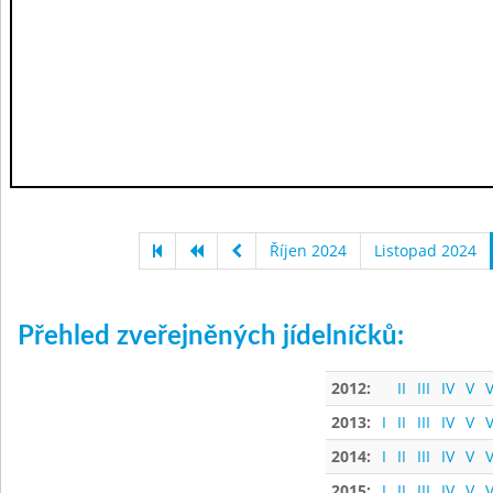
Říjen 2024
Listopad 2024
Přehled zveřejněných jídelníčků:
2012:
II
III
IV
V
V
2013:
I
II
III
IV
V
V
2014:
I
II
III
IV
V
V
2015:
I
II
III
IV
V
V