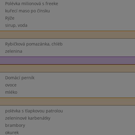
Polévka milionová s freeke
kuřecí maso po čínsku
Rýže
sirup, voda
Rybičková pomazánka, chléb
zelenina
Domácí perník
ovoce
mléko
polévka s tlapkovou patrolou
zeleninové karbenátky
brambory
okurek