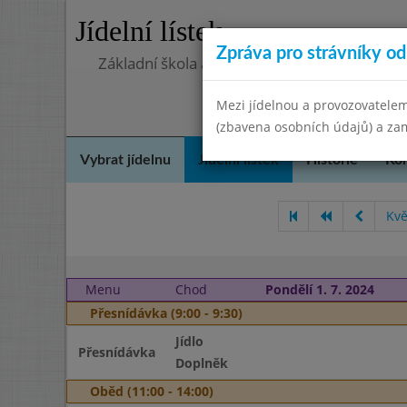
Jídelní lístek
Zpráva pro strávníky od 
Základní škola a Mateřská škola Telnice, o
Mezi jídelnou a provozovatelem
(zbavena osobních údajů) a zam
Vybrat jídelnu
Jídelní lístek
Historie
Kon
Kvě
Menu
Chod
Pondělí 1. 7. 2024
Přesnídávka (9:00 - 9:30)
Jídlo
Přesnídávka
Doplněk
Oběd (11:00 - 14:00)