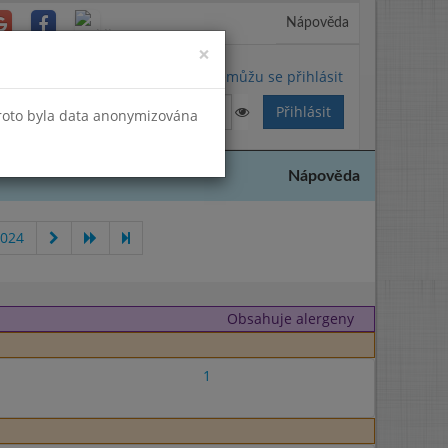
Nápověda
Close
×
Nemůžu se přihlásit
Proto byla data anonymizována
Nápověda
2024
Obsahuje alergeny
1