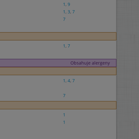
1
,
9
1
,
3
,
7
7
1
,
7
Obsahuje alergeny
1
,
4
,
7
7
1
1