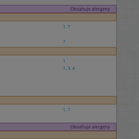
Obsahuje alergeny
1
,
7
7
1
1
,
3
,
4
1
,
7
Obsahuje alergeny