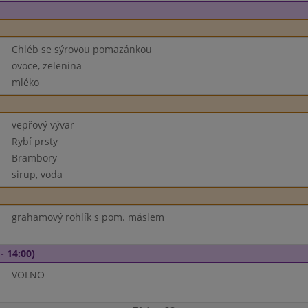
Chléb se sýrovou pomazánkou
ovoce, zelenina
mléko
vepřový vývar
Rybí prsty
Brambory
sirup, voda
grahamový rohlík s pom. máslem
- 14:00)
VOLNO