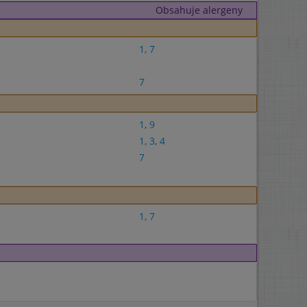
Obsahuje alergeny
1
,
7
7
1
,
9
1
,
3
,
4
7
1
,
7