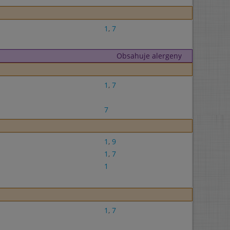
1
,
7
Obsahuje alergeny
1
,
7
7
1
,
9
1
,
7
1
1
,
7