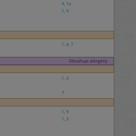
9
,
1a
1
,
9
1
,
4
,
7
Obsahuje alergeny
1
,
3
7
1
,
9
1
,
3