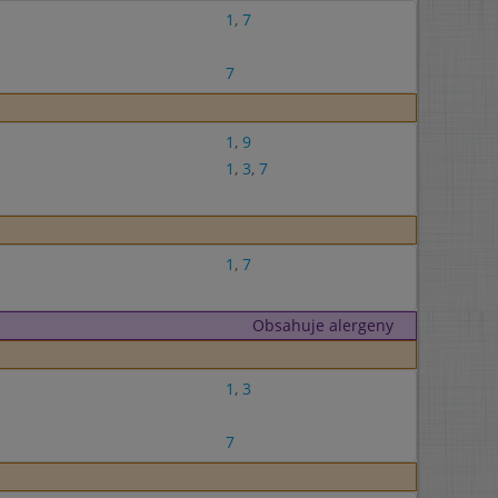
1
,
7
7
1
,
9
1
,
3
,
7
1
,
7
Obsahuje alergeny
1
,
3
7