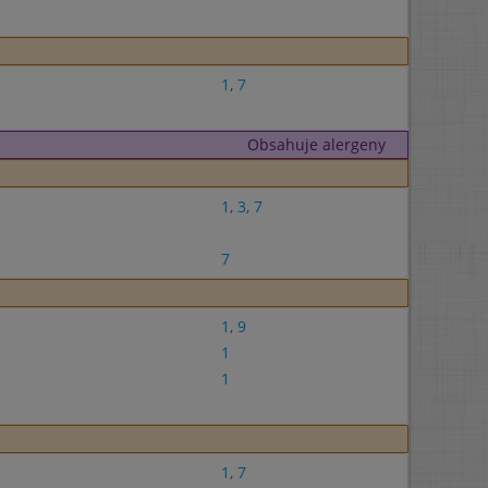
1
,
7
Obsahuje alergeny
1
,
3
,
7
7
1
,
9
1
1
1
,
7