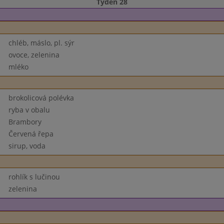
Týden 28
chléb, máslo, pl. sýr
ovoce, zelenina
mléko
brokolicová polévka
ryba v obalu
Brambory
Červená řepa
sirup, voda
rohlík s lučinou
zelenina