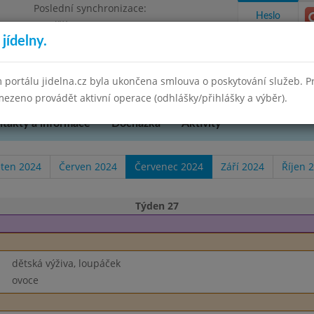
Poslední synchronizace:
Heslo
Pondělí 30.6.2025 15:21
jídelny.
kres Brno-venkov, příspěvková organizace
 portálu jidelna.cz byla ukončena smlouva o poskytování služeb. 
ezeno provádět aktivní operace (odhlášky/přihlášky a výběr).
takty a informace
Docházka
Aktivity
ten 2024
Červen 2024
Červenec 2024
Září 2024
Říjen 
Týden 27
dětská výživa, loupáček
ovoce