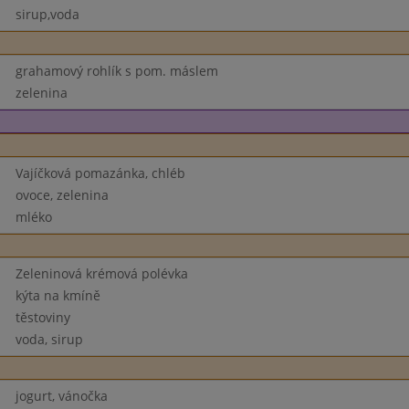
sirup,voda
grahamový rohlík s pom. máslem
zelenina
Vajíčková pomazánka, chléb
ovoce, zelenina
mléko
Zeleninová krémová polévka
kýta na kmíně
těstoviny
voda, sirup
jogurt, vánočka