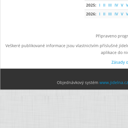
2025:
I
II
III
IV
V
V
2026:
I
II
III
IV
V
V
Připraveno progr
Veškeré publikované informace jsou vlastnictvím příslušné jídel
aplikace do n
Zásady 
Objednávkový systém
www.jidelna.c