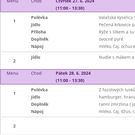
Menu
Chod
Čtvrtek 27. 6. 2024
(11:00 - 13:30)
Polévka
Valašská kyselica
1
Jídlo
Pečená krkovice p
Příloha
Rýže s lilkem a su
Doplněk
ovocné pyré
Nápoj
mléko, čaj, ochuc
Jídlo
Nudle s mákem a
2
Menu
Chod
Pátek 28. 6. 2024
(11:00 - 13:30)
Polévka
Z fazolových lus
1
Jídlo
hamburger, hrano
Doplněk
ranní zmrzlina ( j
Nápoj
mléko, čaj, džus, 
2