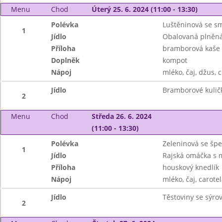
Menu
Chod
Úterý 25. 6. 2024 (11:00 - 13:30)
Polévka
Luštěninová se s
1
Jídlo
Obalovaná plněná
Příloha
bramborová kaše
Doplněk
kompot
Nápoj
mléko, čaj, džus, c
Jídlo
Bramborové kuličk
2
Menu
Chod
Středa 26. 6. 2024
(11:00 - 13:30)
Polévka
Zeleninová se šp
1
Jídlo
Rajská omáčka s 
Příloha
houskový knedlík
Nápoj
mléko, čaj, carotel
Jídlo
Těstoviny se sýro
2