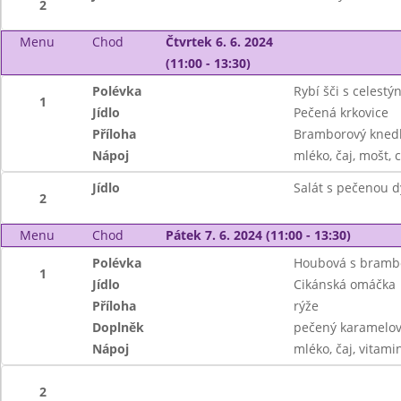
2
Menu
Chod
Čtvrtek 6. 6. 2024
(11:00 - 13:30)
Polévka
Rybí šči s celest
1
Jídlo
Pečená krkovice
Příloha
Bramborový knedlí
Nápoj
mléko, čaj, mošt, 
Jídlo
Salát s pečenou d
2
Menu
Chod
Pátek 7. 6. 2024 (11:00 - 13:30)
Polévka
Houbová s bramb
1
Jídlo
Cikánská omáčka
Příloha
rýže
Doplněk
pečený karamelov
Nápoj
mléko, čaj, vitami
2