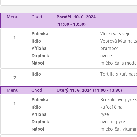
Menu
Chod
Pondělí 10. 6. 2024
(11:00 - 13:30)
Polévka
Vločková s vejci
1
Jídlo
Vepřová kýta na 
Příloha
brambor
Doplněk
ovoce
Nápoj
mléko, čaj s mede
Jídlo
Tortilla s kuř.ma
2
Menu
Chod
Úterý 11. 6. 2024 (11:00 - 13:30)
Polévka
Brokolicové pyré
1
Jídlo
kuřecí čína
Příloha
rýže
Doplněk
ovocné pyré
Nápoj
mléko, čaj, vitamín