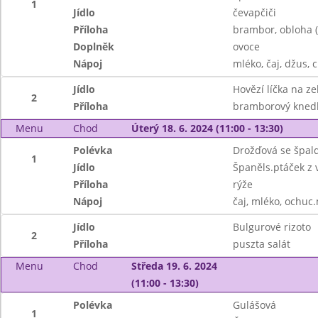
1
Jídlo
čevapčiči
Příloha
brambor, obloha ( 
Doplněk
ovoce
Nápoj
mléko, čaj, džus, 
Jídlo
Hovězí líčka na ze
2
Příloha
bramborový knedl
Menu
Chod
Úterý 18. 6. 2024 (11:00 - 13:30)
Polévka
Drožďová se špal
1
Jídlo
Španěls.ptáček z
Příloha
rýže
Nápoj
čaj, mléko, ochuc.
Jídlo
Bulgurové rizoto
2
Příloha
puszta salát
Menu
Chod
Středa 19. 6. 2024
(11:00 - 13:30)
Polévka
Gulášová
1