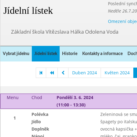
Poslední sync
Jídelní lístek
Neděle 26.7.2
Omezení obje
Základní škola Vítězslava Hálka Odolena Voda
Vybrat jídelnu
Jídelní lístek
Historie
Kontakty a informace
Doch
Duben 2024
Květen 2024
Menu
Chod
Pondělí 3. 6. 2024
(11:00 - 13:30)
Polévka
Zeleninová se sm
1
Jídlo
špagety po italsku
Doplněk
ovocná kapsička +
Nápoj
mléko, čaj, granko