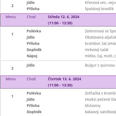
Jídlo
Křenová om., vejc
2
Příloha
špaldový knedlík
Menu
Chod
Středa 12. 6. 2024
(11:00 - 13:30)
Polévka
Zeleninová se šp
1
Jídlo
Obalovaná aljašsk
Příloha
brambor, tat.omá
Doplněk
mrkvový salát
Nápoj
mléko, čaj, mošt, c
Jídlo
Bulgur s quinoou a
2
Menu
Chod
Čtvrtek 13. 6. 2024
(11:00 - 13:30)
Polévka
Zelňačka s bram
1
Jídlo
Hovězí pečeně šť
Příloha
těstoviny
Doplněk
kakaový, vanilkov