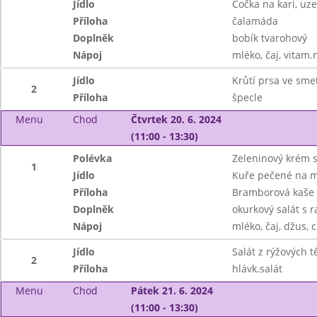
Jídlo
Čočka na kari, uz
Příloha
čalamáda
Doplněk
bobík tvarohový
Nápoj
mléko, čaj, vitam.
Jídlo
Krůtí prsa ve sm
2
Příloha
špecle
Menu
Chod
Čtvrtek 20. 6. 2024
(11:00 - 13:30)
Polévka
Zeleninový krém 
1
Jídlo
Kuře pečené na m
Příloha
Bramborová kaše
Doplněk
okurkový salát s r
Nápoj
mléko, čaj, džus, 
Jídlo
Salát z rýžových t
2
Příloha
hlávk.salát
Menu
Chod
Pátek 21. 6. 2024
(11:00 - 13:30)