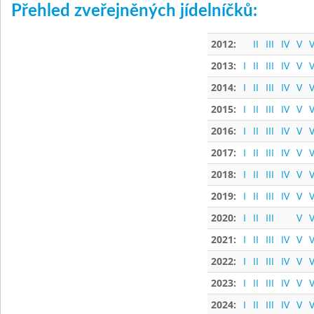
Přehled zveřejněných jídelníčků:
2012:
II
III
IV
V
V
2013:
I
II
III
IV
V
V
2014:
I
II
III
IV
V
V
2015:
I
II
III
IV
V
V
2016:
I
II
III
IV
V
V
2017:
I
II
III
IV
V
V
2018:
I
II
III
IV
V
V
2019:
I
II
III
IV
V
V
2020:
I
II
III
V
V
2021:
I
II
III
IV
V
V
2022:
I
II
III
IV
V
V
2023:
I
II
III
IV
V
V
2024:
I
II
III
IV
V
V