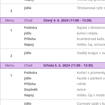
Jídlo
Těstovinová rýže
2
Menu
Chod
Úterý 4. 6. 2024 (11:00 - 13:30)
Polévka
Rajská s těstovin
1
Jídlo
kuřecí roláda
Příloha
bramborová kaše, 
Nápoj
mléko, čaj, ochuc
Jídlo
Sladký bulgur s 
2
Menu
Chod
Středa 5. 6. 2024 (11:00 - 13:30)
Polévka
Kuřecí s písmenky
1
Jídlo
Fazole s párkem v
Příloha
rohlík
Doplněk
ovoce
Nápoj
mléko, čaj s mede
Jídlo
Cizrnový salát s 