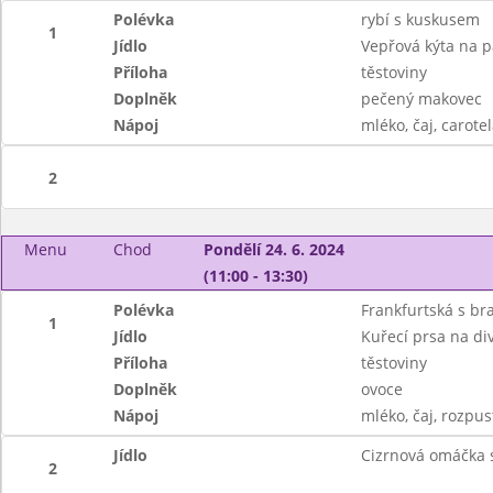
Polévka
rybí s kuskusem
1
Jídlo
Vepřová kýta na p
Příloha
těstoviny
Doplněk
pečený makovec
Nápoj
mléko, čaj, carotel
2
Menu
Chod
Pondělí 24. 6. 2024
(11:00 - 13:30)
Polévka
Frankfurtská s b
1
Jídlo
Kuřecí prsa na di
Příloha
těstoviny
Doplněk
ovoce
Nápoj
mléko, čaj, rozpus
Jídlo
Cizrnová omáčka 
2