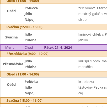
Oběd (11:00 - 14:00)
Polévka
zeleninová s tar
Oběd
Jídlo
mexický guláš s v
Nápoj
sirup
Svačina (15:00 - 16:00)
Jídlo
kmínový chléb s P
Svačina
Příloha
jablko
Menu
Chod
Pátek 21. 6. 2024
Přesnídávka (9:00 - 10:00)
Jídlo
knuspi s pom. más
Přesnídávka
Příloha
meruňka
Oběd (11:00 - 14:00)
Polévka
krupicová
Oběd
Jídlo
těstoviny Pepka 
Nápoj
čaj
Svačina (15:00 - 16:00)