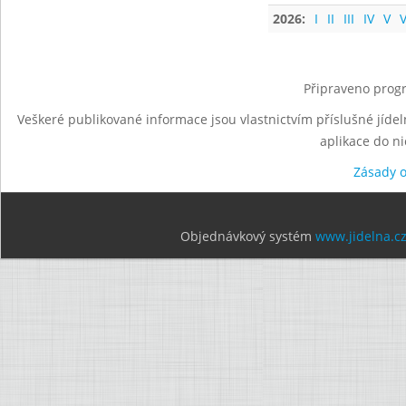
2026:
I
II
III
IV
V
V
Připraveno progr
Veškeré publikované informace jsou vlastnictvím příslušné jídel
aplikace do n
Zásady 
Objednávkový systém
www.jidelna.c