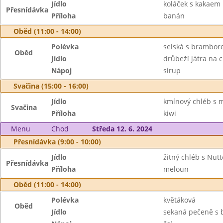
Jídlo
koláček s kakaem
Přesnídávka
Příloha
banán
Oběd (11:00 - 14:00)
Polévka
selská s brambo
Oběd
Jídlo
drůbeží játra na c
Nápoj
sirup
Svačina (15:00 - 16:00)
Jídlo
kmínový chléb s m
Svačina
Příloha
kiwi
Menu
Chod
Středa 12. 6. 2024
Přesnídávka (9:00 - 10:00)
Jídlo
žitný chléb s Nut
Přesnídávka
Příloha
meloun
Oběd (11:00 - 14:00)
Polévka
květáková
Oběd
Jídlo
sekaná pečeně s 