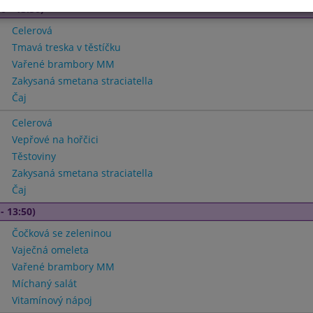
0 - 13:50)
Celerová
Tmavá treska v těstíčku
Vařené brambory MM
Zakysaná smetana straciatella
Čaj
Celerová
Vepřové na hořčici
Těstoviny
Zakysaná smetana straciatella
Čaj
- 13:50)
Čočková se zeleninou
Vaječná omeleta
Vařené brambory MM
Míchaný salát
Vitamínový nápoj