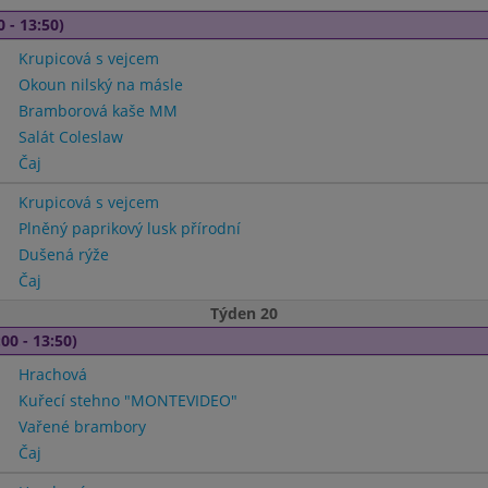
0 - 13:50)
Krupicová s vejcem
Okoun nilský na másle
Bramborová kaše MM
Salát Coleslaw
Čaj
Krupicová s vejcem
Plněný paprikový lusk přírodní
Dušená rýže
Čaj
Týden 20
00 - 13:50)
Hrachová
Kuřecí stehno "MONTEVIDEO"
Vařené brambory
Čaj