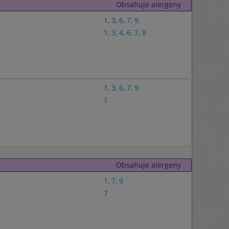
Obsahuje alergeny
1
,
3
,
6
,
7
,
9
1
,
3
,
4
,
6
,
7
,
8
1
,
3
,
6
,
7
,
9
1
Obsahuje alergeny
1
,
7
,
9
7