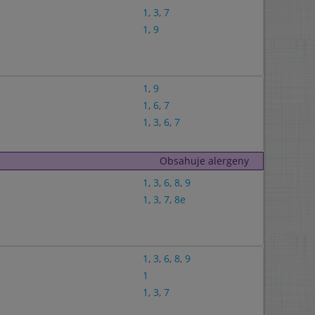
1
,
3
,
7
1
,
9
1
,
9
1
,
6
,
7
1
,
3
,
6
,
7
Obsahuje alergeny
1
,
3
,
6
,
8
,
9
1
,
3
,
7
,
8e
1
,
3
,
6
,
8
,
9
1
1
,
3
,
7