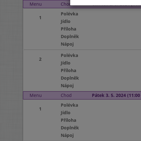
Menu
Chod
Čtvrtek 2. 5. 2024 (11:0
Polévka
1
Jídlo
Příloha
Doplněk
Nápoj
Polévka
2
Jídlo
Příloha
Doplněk
Nápoj
Menu
Chod
Pátek 3. 5. 2024 (11:00 
Polévka
1
Jídlo
Příloha
Doplněk
Nápoj