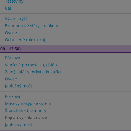
Těstoviny
Čaj
Vývar s rýží
Bramborové šišky s mákem
Ovoce
Ochucené mléko, čaj
00 - 13:50)
Pórková
Vepřové po mexicku, chléb
Zelný salát s mrkví a kukuřicí
Ovoce
Jablečný mošt
Pórková
Masový nákyp se sýrem
Šťouchané brambory
Rajčatový salát, ovoce
Jablečný mošt