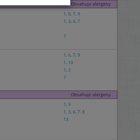
Obsahuje alergeny
1
,
6
,
7
,
9
1
,
3
,
4
,
7
7
1
,
6
,
7
,
9
1
,
10
1
,
3
7
Obsahuje alergeny
1
,
9
1
,
3
,
6
,
7
,
8
13