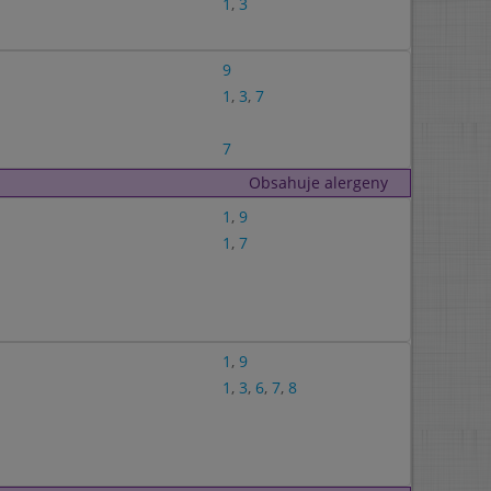
1
,
3
9
1
,
3
,
7
7
Obsahuje alergeny
1
,
9
1
,
7
1
,
9
1
,
3
,
6
,
7
,
8