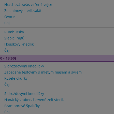
Hrachová kaše, vařené vejce
Zeleninový steril.salát
Ovoce
Čaj
Rumburská
Slepičí ragů
Houskový knedlík
Čaj
0 - 13:50)
S drožďovými knedlíčky
Zapečené těstoviny s mletým masem a sýrem
Kyselé okurky
Čaj
S drožďovými knedlíčky
Hanácký vrabec, červené zelí steril.
Bramborové špalíčky
Čaj