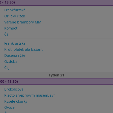
0 - 13:50)
Frankfurtská
Orlický řízek
Vařené brambory MM
Kompot
Čaj
Frankfurtská
Krůtí plátek ala bažant
Dušená rýže
Ozdoba
Čaj
Týden 21
00 - 13:50)
Brokolicová
Rizoto s vepřovým masem, sýr
Kyselé okurky
Ovoce