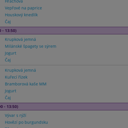
Hrachová
Vepřové na paprice
Houskový knedlík
Čaj
 - 13:50)
Krupková jemná
Milánské špagety se sýrem
Jogurt
Čaj
Krupková jemná
Kuřecí řízek
Bramborová kaše MM
Jogurt
Čaj
0 - 13:50)
Vývar s rýží
Hovězí po burgundsku