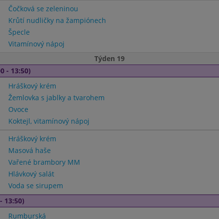
Čočková se zeleninou
Krůtí nudličky na žampiónech
Špecle
Vitamínový nápoj
Týden 19
0 - 13:50)
Hráškový krém
Žemlovka s jablky a tvarohem
Ovoce
Koktejl, vitamínový nápoj
Hráškový krém
Masová haše
Vařené brambory MM
Hlávkový salát
Voda se sirupem
- 13:50)
Rumburská