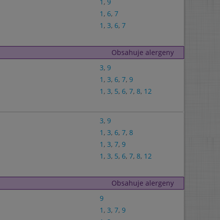
1
,
9
1
,
6
,
7
1
,
3
,
6
,
7
Obsahuje alergeny
3
,
9
1
,
3
,
6
,
7
,
9
1
,
3
,
5
,
6
,
7
,
8
,
12
3
,
9
1
,
3
,
6
,
7
,
8
1
,
3
,
7
,
9
1
,
3
,
5
,
6
,
7
,
8
,
12
Obsahuje alergeny
9
1
,
3
,
7
,
9