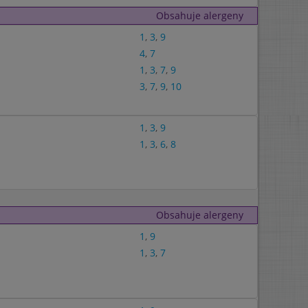
Obsahuje alergeny
1
,
3
,
9
4
,
7
1
,
3
,
7
,
9
3
,
7
,
9
,
10
1
,
3
,
9
1
,
3
,
6
,
8
Obsahuje alergeny
1
,
9
1
,
3
,
7