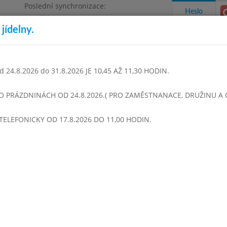
Poslední synchronizace:
Heslo
Pondělí 3.8.2026 9:06
jídelny.
Omezení objednávek
1468
 24.8.2026 do 31.8.2026 JE 10,45 AŽ 11,30 HODIN.
takty a informace
Docházka
Aktivity
 O PRÁZDNINÁCH OD 24.8.2026.( PRO ZAMĚSTNANACE, DRUŽINU A CI
TELEFONICKY OD 17.8.2026 DO 11,00 HODIN.
n 2024
Duben 2024
Květen 2024
Červen 2024
Červene
Týden 18
 - 13:50)