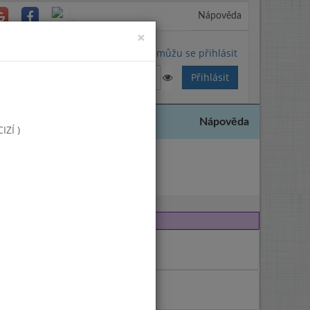
Nápověda
Close
×
Nemůžu se přihlásit
Nápověda
ZÍ )
c 2024