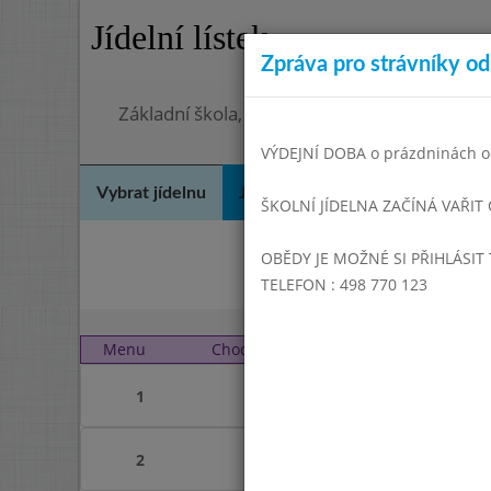
Jídelní lístek
Zpráva pro strávníky od 
Základní škola, Hradec Králové, Bezručova 
VÝDEJNÍ DOBA o prázdninách od
Vybrat jídelnu
Jídelní lístek
Historie
Kon
ŠKOLNÍ JÍDELNA ZAČÍNÁ VAŘIT
OBĚDY JE MOŽNÉ SI PŘIHLÁSIT 
Březe
TELEFON : 498 770 123
Menu
Chod
Středa 1. 5. 2024 (11:00
1
2