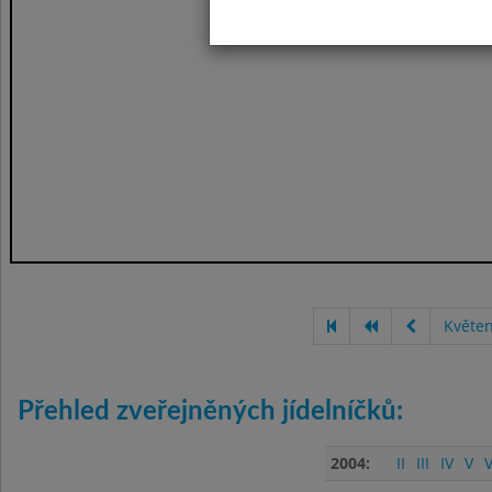
Květe
Přehled zveřejněných jídelníčků:
2004:
II
III
IV
V
V