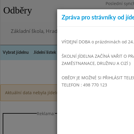
Poslední sync
Odběry
Pondělí 3.8.20
Zpráva pro strávníky od jíd
Omezení obje
Základní škola, Hradec Králové, Bezručova 1468
VÝDEJNÍ DOBA o prázdninách od 24.8
Vybrat jídelnu
Jídelní lístek
Historie
Kontakty a informace
Doch
ŠKOLNÍ JÍDELNA ZAČÍNÁ VAŘIT O PR
ZAMĚSTNANACE, DRUŽINU A CIZÍ )
Květe
OBĚDY JE MOŽNÉ SI PŘIHLÁSIT TELE
TELEFON : 498 770 123
Aktuální data nebyla jídelnou zaslána, kontaktujte školní jídelnu
Reklama: