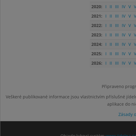
2020:
I
II
III
IV
V
V
2021:
I
II
III
IV
V
V
2022:
I
II
III
IV
V
V
2023:
I
II
III
IV
V
V
2024:
I
II
III
IV
V
V
2025:
I
II
III
IV
V
V
2026:
I
II
III
IV
V
V
Připraveno progr
Veškeré publikované informace jsou vlastnictvím příslušné jídel
aplikace do n
Zásady 
Objednávkový systém
www.jidelna.c