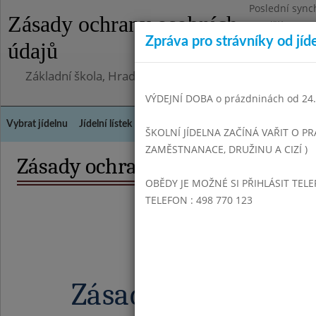
Poslední sync
Zásady ochrany osobních
Pondělí 3.8.20
Zpráva pro strávníky od jíd
údajů
Omezení obje
Základní škola, Hradec Králové, Bezručova 1468
VÝDEJNÍ DOBA o prázdninách od 24.8
Vybrat jídelnu
Jídelní lístek
Historie
Kontakty a informace
Doch
ŠKOLNÍ JÍDELNA ZAČÍNÁ VAŘIT O PR
ZAMĚSTNANACE, DRUŽINU A CIZÍ )
OBĚDY JE MOŽNÉ SI PŘIHLÁSIT TELE
TELEFON : 498 770 123