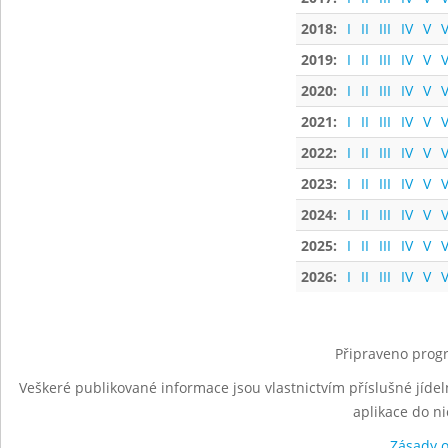
2018:
I
II
III
IV
V
V
2019:
I
II
III
IV
V
V
2020:
I
II
III
IV
V
V
2021:
I
II
III
IV
V
V
2022:
I
II
III
IV
V
V
2023:
I
II
III
IV
V
V
2024:
I
II
III
IV
V
V
2025:
I
II
III
IV
V
V
2026:
I
II
III
IV
V
V
Připraveno progr
Veškeré publikované informace jsou vlastnictvím příslušné jídel
aplikace do n
Zásady 