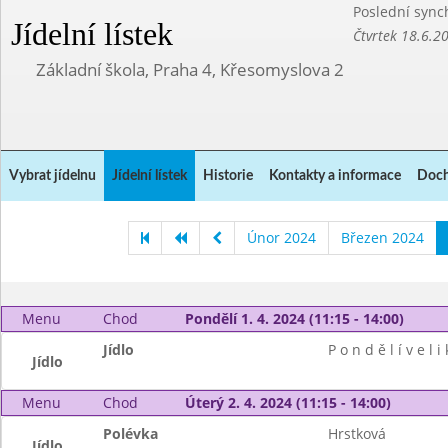
Poslední sync
Jídelní lístek
Čtvrtek 18.6.2
Základní škola, Praha 4, Křesomyslova 2
Vybrat jídelnu
Jídelní lístek
Historie
Kontakty a informace
Doch
Únor 2024
Březen 2024
Menu
Chod
Pondělí 1. 4. 2024 (11:15 - 14:00)
Jídlo
P o n d ě l í v e l i
Jídlo
Menu
Chod
Úterý 2. 4. 2024 (11:15 - 14:00)
Polévka
Hrstková
Jídlo