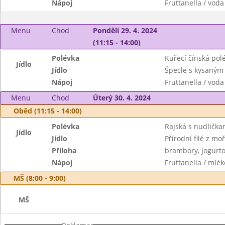
Nápoj
Fruttanella / voda
Menu
Chod
Pondělí 29. 4. 2024
(11:15 - 14:00)
Polévka
Kuřecí čínská pol
Jídlo
Jídlo
Špecle s kysaným 
Nápoj
Fruttanella / voda
Menu
Chod
Úterý 30. 4. 2024
Oběd (11:15 - 14:00)
Polévka
Rajská s nudlička
Jídlo
Jídlo
Přírodní filé z mo
Příloha
brambory, jogurto
Nápoj
Fruttanella / mlék
MŠ (8:00 - 9:00)
MŠ