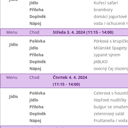
Jídlo
Kuřecí safari
Příloha
brambory
Doplněk
domácí jogurtové t
Nápoj
voda / ochucené 
Menu
Chod
Středa 3. 4. 2024 (11:15 - 14:00)
Polévka
Pórková s krupičk
Jídlo
Jídlo
Milánské špagety 
Příloha
sypané sýrem
Doplněk
JABLKO
Nápoj
ovocný čaj slazen
Menu
Chod
Čtvrtek 4. 4. 2024
(11:15 - 14:00)
Polévka
Celerová s housti
Jídlo
Jídlo
Vepřové nudličky
Příloha
bulgur se smažen
Doplněk
zeleninový salát
Nápoj
Fruttanella / voda