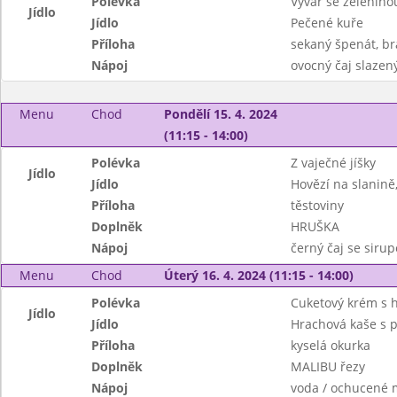
Polévka
Vývar se zelenin
Jídlo
Jídlo
Pečené kuře
Příloha
sekaný špenát, b
Nápoj
ovocný čaj slazen
Menu
Chod
Pondělí 15. 4. 2024
(11:15 - 14:00)
Polévka
Z vaječné jíšky
Jídlo
Jídlo
Hovězí na slanině
Příloha
těstoviny
Doplněk
HRUŠKA
Nápoj
černý čaj se siru
Menu
Chod
Úterý 16. 4. 2024 (11:15 - 14:00)
Polévka
Cuketový krém s 
Jídlo
Jídlo
Hrachová kaše s 
Příloha
kyselá okurka
Doplněk
MALIBU řezy
Nápoj
voda / ochucené 