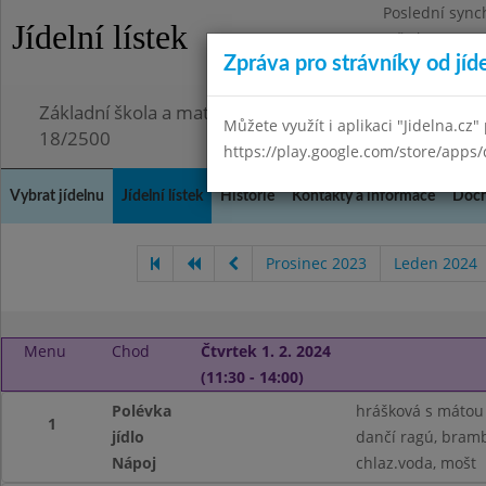
Poslední sync
Jídelní lístek
Středa 29.7.20
Zpráva pro strávníky od jíd
Omezení obje
Základní škola a mateřská škola Chmelnice, Praha 3,
Můžete využít i aplikaci "Jidelna.cz"
18/2500
https://play.google.com/store/apps/
Vybrat jídelnu
Jídelní lístek
Historie
Kontakty a informace
Doch
Prosinec 2023
Leden 2024
Menu
Chod
Čtvrtek 1. 2. 2024
(11:30 - 14:00)
Polévka
hrášková s mátou
1
jídlo
dančí ragú, bram
Nápoj
chlaz.voda, mošt