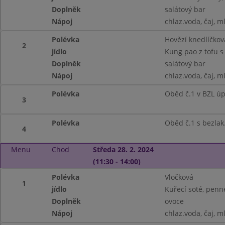
Doplněk
salátový bar
Nápoj
chlaz.voda, čaj, m
Polévka
Hovězí knedlíčkov
2
jídlo
Kung pao z tofu s
Doplněk
salátový bar
Nápoj
chlaz.voda, čaj, m
Polévka
Oběd č.1 v BZL úp
3
Polévka
Oběd č.1 s bezla
4
Menu
Chod
Středa 28. 2. 2024
(11:30 - 14:00)
Polévka
Vločková
1
jídlo
Kuřecí soté, penn
Doplněk
ovoce
Nápoj
chlaz.voda, čaj, m