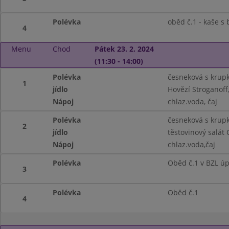
Polévka
oběd č.1 - kaše s
4
Menu
Chod
Pátek 23. 2. 2024
(11:30 - 14:00)
Polévka
česneková s krup
1
jídlo
Hovězí Stroganoff
Nápoj
chlaz.voda, čaj
Polévka
česneková s krup
2
jídlo
těstovinový salát 
Nápoj
chlaz.voda,čaj
Polévka
Oběd č.1 v BZL ú
3
Polévka
Oběd č.1
4