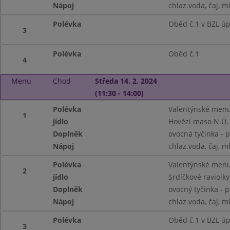
Nápoj
chlaz.voda, čaj, m
Polévka
Oběd č.1 v BZL ú
3
Polévka
Oběd č.1
4
Menu
Chod
Středa 14. 2. 2024
(11:30 - 14:00)
Polévka
Valentýnské menu 
1
jídlo
Hovězí maso N.Ú, 
Doplněk
ovocná tyčinka - 
Nápoj
chlaz.voda, čaj, m
Polévka
Valentýnské menu 
2
jídlo
Srdíčkové raviolky
Doplněk
ovocný tyčinka - 
Nápoj
chlaz.voda, čaj, m
Polévka
Oběd č.1 v BZL ú
3