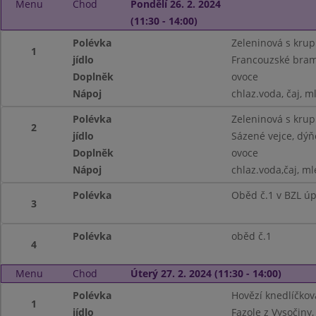
Menu
Chod
Pondělí 26. 2. 2024
(11:30 - 14:00)
Polévka
Zeleninová s krup
1
jídlo
Francouzské bram
Doplněk
ovoce
Nápoj
chlaz.voda, čaj, m
Polévka
Zeleninová s krup
2
jídlo
Sázené vejce, dý
Doplněk
ovoce
Nápoj
chlaz.voda,čaj, ml
Polévka
Oběd č.1 v BZL ú
3
Polévka
oběd č.1
4
Menu
Chod
Úterý 27. 2. 2024 (11:30 - 14:00)
Polévka
Hovězí knedlíčkov
1
jídlo
Fazole z Vysočiny,