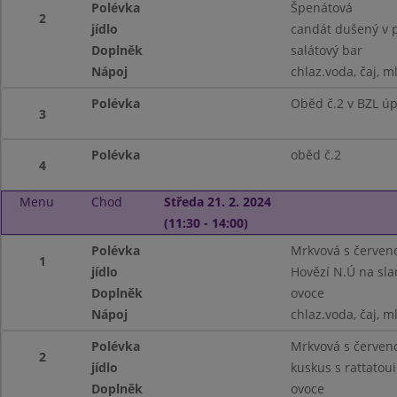
Polévka
Špenátová
2
jídlo
candát dušený v p
Doplněk
salátový bar
Nápoj
chlaz.voda, čaj, m
Polévka
Oběd č.2 v BZL ú
3
Polévka
oběd č.2
4
Menu
Chod
Středa 21. 2. 2024
(11:30 - 14:00)
Polévka
Mrkvová s červen
1
jídlo
Hovězí N.Ú na sla
Doplněk
ovoce
Nápoj
chlaz.voda, čaj, m
Polévka
Mrkvová s červen
2
jídlo
kuskus s rattatou
Doplněk
ovoce