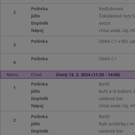
Polévka
Kedlubnová
2
jídlo
Čokoládové řezy 
Doplněk
ovoce
Nápoj
chlaz.voda, čaj, m
Polévka
Oběd č.1 v BZL ú
3
Polévka
Oběd č.1
4
Menu
Chod
Úterý 13. 2. 2024 (11:30 - 14:00)
Polévka
Boršč
1
jídlo
kuře a lá bažant,
Doplněk
salátový bar
Nápoj
chlaz.voda, čaj, m
Polévka
Boršč
2
jídlo
Rybí prstýnky ( s
Doplněk
salátový bar