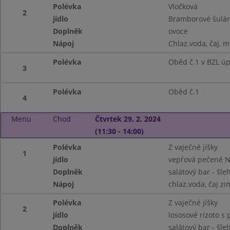
Polévka
Vločková
2
jídlo
Bramborové šulán
Doplněk
ovoce
Nápoj
Chlaz.voda, čaj, m
Polévka
Oběd č.1 v BZL úp
3
Polévka
Oběd č.1
4
Menu
Chod
Čtvrtek 29. 2. 2024
(11:30 - 14:00)
Polévka
Z vaječné jíšky
1
jídlo
vepřová pečeně N
Doplněk
salátový bar - šl
Nápoj
chlaz.voda, čaj zi
Polévka
Z vaječné jíšky
2
jídlo
lososové rizoto s
Doplněk
salátový bar - šl