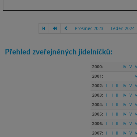
Prosinec 2023
Leden 2024
Přehled zveřejněných jídelníčků:
2000:
IV
V
V
2001:
V
2002:
I
II
III
IV
V
V
2003:
I
II
III
IV
V
V
2004:
I
II
III
IV
V
V
2005:
I
II
III
IV
V
V
2006:
I
II
III
IV
V
V
2007:
I
II
III
IV
V
V