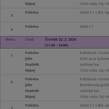
Nápoj
chlaz.voda, čaj, m
Polévka
Oběd č.1 v BZL ú
3
Polévka
oběd č.1
4
Menu
Chod
Čtvrtek 22. 2. 2024
(11:30 - 14:00)
Polévka
Květáková s bra
1
jídlo
Krůtí prsa špikov
Doplněk
salátový bar
Nápoj
chlaz.voda, čaj, m
Polévka
Květáková s bra
2
jídlo
Bramborový guláš 
Doplněk
salátový bar
Nápoj
chlaz.voda, čaj, m
Polévka
Oběd č.1 v BZL ú
3