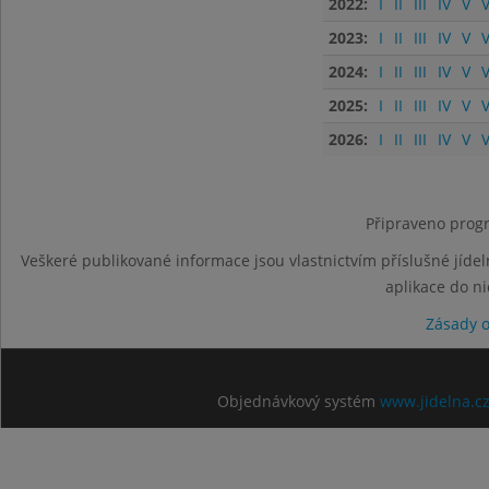
2022:
I
II
III
IV
V
V
2023:
I
II
III
IV
V
V
2024:
I
II
III
IV
V
V
2025:
I
II
III
IV
V
V
2026:
I
II
III
IV
V
V
Připraveno progr
Veškeré publikované informace jsou vlastnictvím příslušné jídel
aplikace do n
Zásady 
Objednávkový systém
www.jidelna.c