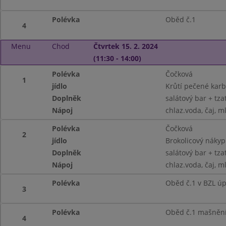
Polévka
Oběd č.1
4
Menu
Chod
Čtvrtek 15. 2. 2024
(11:30 - 14:00)
Polévka
Čočková
1
jídlo
Krůtí pečené karb
Doplněk
salátový bar + tza
Nápoj
chlaz.voda, čaj, m
Polévka
Čočková
2
jídlo
Brokolicový nákyp
Doplněk
salátový bar + tza
Nápoj
chlaz.voda, čaj, m
Polévka
Oběd č.1 v BZL ú
3
Polévka
Oběd č.1 mašnění
4