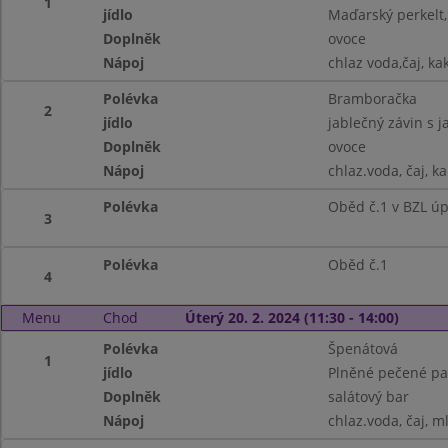
1
jídlo
Maďarský perkelt,
Doplněk
ovoce
Nápoj
chlaz voda,čaj, ka
Polévka
Bramboračka
2
jídlo
jablečný závin s j
Doplněk
ovoce
Nápoj
chlaz.voda, čaj, k
Polévka
Oběd č.1 v BZL ú
3
Polévka
Oběd č.1
4
Menu
Chod
Úterý 20. 2. 2024 (11:30 - 14:00)
Polévka
Špenátová
1
jídlo
Plněné pečené pa
Doplněk
salátový bar
Nápoj
chlaz.voda, čaj, m