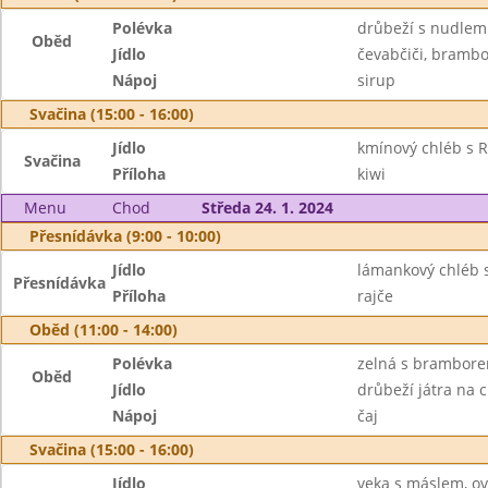
Polévka
drůbeží s nudlem
Oběd
Jídlo
čevabčiči, brambo
Nápoj
sirup
Svačina (15:00 - 16:00)
Jídlo
kmínový chléb s 
Svačina
Příloha
kiwi
Menu
Chod
Středa 24. 1. 2024
Přesnídávka (9:00 - 10:00)
Jídlo
lámankový chléb s
Přesnídávka
Příloha
rajče
Oběd (11:00 - 14:00)
Polévka
zelná s brambor
Oběd
Jídlo
drůbeží játra na c
Nápoj
čaj
Svačina (15:00 - 16:00)
Jídlo
veka s máslem, o