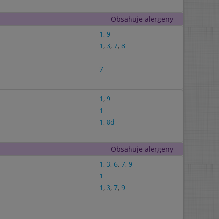
Obsahuje alergeny
1
,
9
1
,
3
,
7
,
8
7
1
,
9
1
1
,
8d
Obsahuje alergeny
1
,
3
,
6
,
7
,
9
1
1
,
3
,
7
,
9