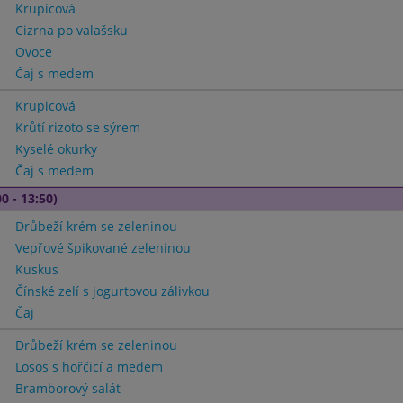
Krupicová
Cizrna po valašsku
Ovoce
Čaj s medem
Krupicová
Krůtí rizoto se sýrem
Kyselé okurky
Čaj s medem
0 - 13:50)
Drůbeží krém se zeleninou
Vepřové špikované zeleninou
Kuskus
Čínské zelí s jogurtovou zálivkou
Čaj
Drůbeží krém se zeleninou
Losos s hořčicí a medem
Bramborový salát