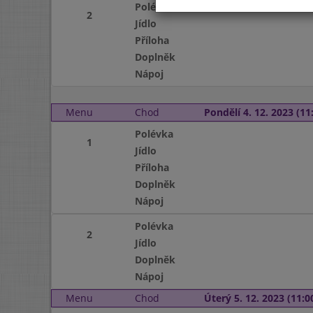
Polévka
2
Jídlo
Příloha
Doplněk
Nápoj
Menu
Chod
Pondělí 4. 12. 2023 (11:
Polévka
1
Jídlo
Příloha
Doplněk
Nápoj
Polévka
2
Jídlo
Doplněk
Nápoj
Menu
Chod
Úterý 5. 12. 2023 (11:00