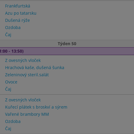
Frankfurtská
Azu po tatarsku
Dušená rýže
Ozdoba
Čaj
Týden 50
1:00 - 13:50)
Z ovesných vloček
Hrachová kaše, dušená šunka
Zeleninový steril.salát
Ovoce
Čaj
Z ovesných vloček
Kuřecí plátek s broskví a sýrem
Vařené brambory MM
Ozdoba
Čaj