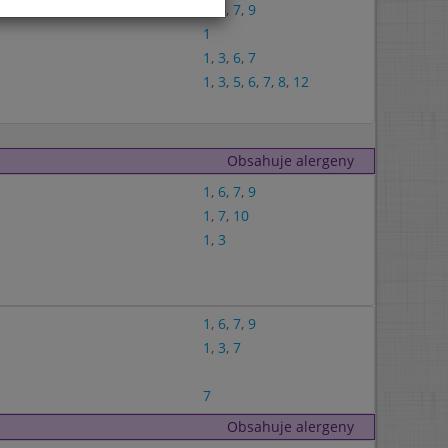
1
,
6
,
7
,
9
1
1
,
3
,
6
,
7
1
,
3
,
5
,
6
,
7
,
8
,
12
Obsahuje alergeny
1
,
6
,
7
,
9
1
,
7
,
10
1
,
3
1
,
6
,
7
,
9
1
,
3
,
7
7
Obsahuje alergeny