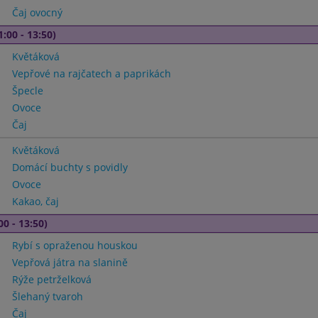
Čaj ovocný
1:00 - 13:50)
Květáková
Vepřové na rajčatech a paprikách
Špecle
Ovoce
Čaj
Květáková
Domácí buchty s povidly
Ovoce
Kakao, čaj
00 - 13:50)
Rybí s opraženou houskou
Vepřová játra na slanině
Rýže petrželková
Šlehaný tvaroh
Čaj