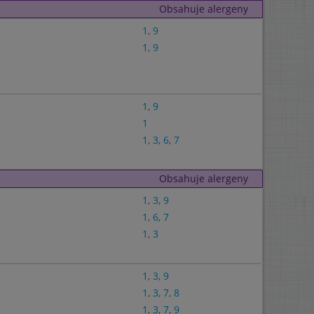
Obsahuje alergeny
1
,
9
1
,
9
1
,
9
1
1
,
3
,
6
,
7
Obsahuje alergeny
1
,
3
,
9
1
,
6
,
7
1
,
3
1
,
3
,
9
1
,
3
,
7
,
8
1
,
3
,
7
,
9