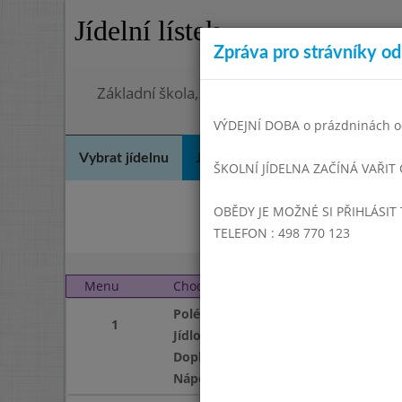
Jídelní lístek
Zpráva pro strávníky od 
Základní škola, Hradec Králové, Bezručova 
VÝDEJNÍ DOBA o prázdninách od
Vybrat jídelnu
Jídelní lístek
Historie
Kon
ŠKOLNÍ JÍDELNA ZAČÍNÁ VAŘIT
OBĚDY JE MOŽNÉ SI PŘIHLÁSIT 
Říj
TELEFON : 498 770 123
Menu
Chod
Pátek 1. 12. 2023 (11:0
Polévka
1
Jídlo
Doplněk
Nápoj