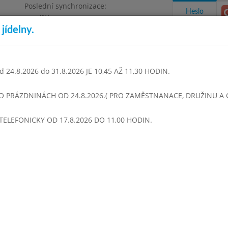
Poslední synchronizace:
Heslo
Pondělí 3.8.2026 9:06
jídelny.
Omezení objednávek
1468
 24.8.2026 do 31.8.2026 JE 10,45 AŽ 11,30 HODIN.
takty a informace
Docházka
Aktivity
 O PRÁZDNINÁCH OD 24.8.2026.( PRO ZAMĚSTNANACE, DRUŽINU A CI
TELEFONICKY OD 17.8.2026 DO 11,00 HODIN.
en 2023
Listopad 2023
Prosinec 2023
Leden 2024
Únor 
Týden 48
0 - 13:50)
Ruský boršč
Čočka smetanová, kuličky z mletého masa
Jogurt
Čaj