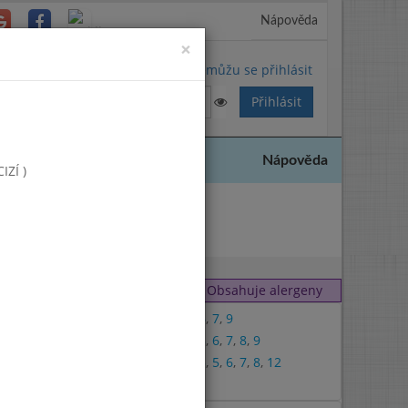
Nápověda
Close
×
Nemůžu se přihlásit
Nápověda
ZÍ )
2024
Obsahuje alergeny
1
,
6
,
7
,
9
1
,
3
,
6
,
7
,
8
,
9
1
,
3
,
5
,
6
,
7
,
8
,
12