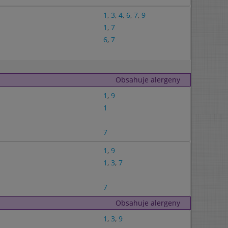
1
,
3
,
4
,
6
,
7
,
9
1
,
7
6
,
7
Obsahuje alergeny
1
,
9
1
7
1
,
9
1
,
3
,
7
7
Obsahuje alergeny
1
,
3
,
9