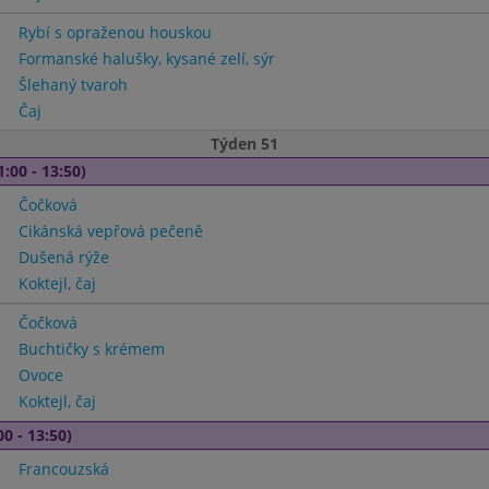
Rybí s opraženou houskou
Formanské halušky, kysané zelí, sýr
Šlehaný tvaroh
Čaj
Týden 51
1:00 - 13:50)
Čočková
Cikánská vepřová pečeně
Dušená rýže
Koktejl, čaj
Čočková
Buchtičky s krémem
Ovoce
Koktejl, čaj
00 - 13:50)
Francouzská