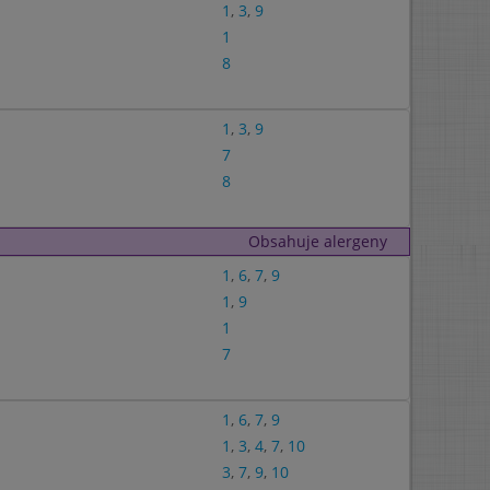
1
,
3
,
9
1
8
1
,
3
,
9
7
8
Obsahuje alergeny
1
,
6
,
7
,
9
1
,
9
1
7
1
,
6
,
7
,
9
1
,
3
,
4
,
7
,
10
3
,
7
,
9
,
10