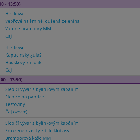
00 - 13:50)
Hrstková
Vepřové na kmíně, dušená zelenina
Vařené brambory MM
Čaj
Hrstková
Kapucínský guláš
Houskový knedlík
Čaj
00 - 13:50)
Slepičí vývar s bylinkovým kapáním
Slepice na paprice
Těstoviny
Čaj ovocný
Slepičí vývar s bylinkovým kapáním
Smažené řízečky z bílé klobásy
Bramborová kaše MM