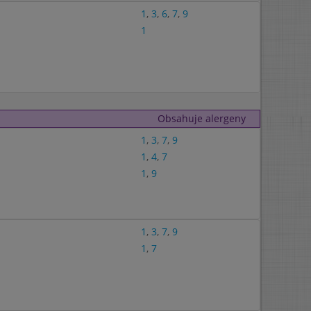
1
,
3
,
6
,
7
,
9
1
Obsahuje alergeny
1
,
3
,
7
,
9
1
,
4
,
7
1
,
9
1
,
3
,
7
,
9
1
,
7