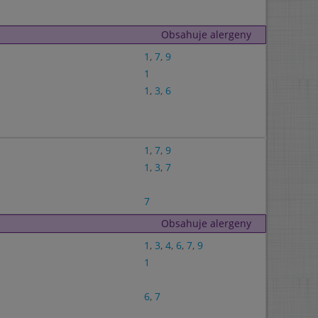
Obsahuje alergeny
1
,
7
,
9
1
1
,
3
,
6
1
,
7
,
9
1
,
3
,
7
7
Obsahuje alergeny
1
,
3
,
4
,
6
,
7
,
9
1
6
,
7