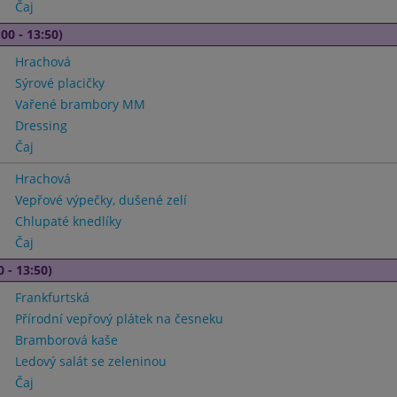
Čaj
00 - 13:50)
Hrachová
Sýrové placičky
Vařené brambory MM
Dressing
Čaj
Hrachová
Vepřové výpečky, dušené zelí
Chlupaté knedlíky
Čaj
0 - 13:50)
Frankfurtská
Přírodní vepřový plátek na česneku
Bramborová kaše
Ledový salát se zeleninou
Čaj