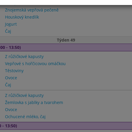
Ruský boršč
Znojemská vepřová pečeně
Houskový knedlík
Jogurt
Čaj
Týden 49
00 - 13:50)
Z růžičkové kapusty
Vepřové s hořčicovou omáčkou
Těstoviny
Ovoce
Čaj
Z růžičkové kapusty
Žemlovka s jablky a tvarohem
Ovoce
Ochucené mléko, čaj
 - 13:50)