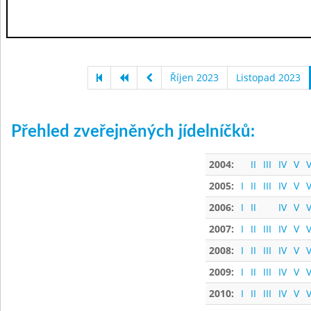
Říjen 2023
Listopad 2023
Přehled zveřejněných jídelníčků:
2004:
II
III
IV
V
V
2005:
I
II
III
IV
V
V
2006:
I
II
IV
V
V
2007:
I
II
III
IV
V
V
2008:
I
II
III
IV
V
V
2009:
I
II
III
IV
V
V
2010:
I
II
III
IV
V
V