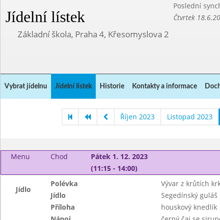
Poslední sync
Jídelní lístek
Čtvrtek 18.6.2
Základní škola, Praha 4, Křesomyslova 2
Vybrat jídelnu
Jídelní lístek
Historie
Kontakty a informace
Doch
Říjen 2023
Listopad 2023
Menu
Chod
Pátek 1. 12. 2023
(11:15 - 14:00)
Polévka
Vývar z krůtích kr
Jídlo
Jídlo
Segedínský guláš
Příloha
houskový knedlík
Nápoj
černý čaj se siru