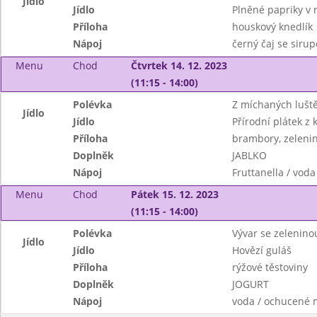
Jídlo
Jídlo
Plněné papriky v 
Příloha
houskový knedlík
Nápoj
černý čaj se siru
Menu
Chod
Čtvrtek 14. 12. 2023
(11:15 - 14:00)
Polévka
Z míchaných lušt
Jídlo
Jídlo
Přírodní plátek z 
Příloha
brambory, zelenin
Doplněk
JABLKO
Nápoj
Fruttanella / voda
Menu
Chod
Pátek 15. 12. 2023
(11:15 - 14:00)
Polévka
Vývar se zelenin
Jídlo
Jídlo
Hovězí guláš
Příloha
rýžové těstoviny
Doplněk
JOGURT
Nápoj
voda / ochucené 