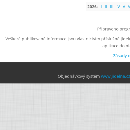
2026:
I
II
III
IV
V
V
Připraveno progr
Veškeré publikované informace jsou vlastnictvím příslušné jídel
aplikace do n
Zásady 
Objednávkový systém
www.jidelna.c