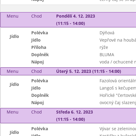
Menu
Chod
Pondělí 4. 12. 2023
(11:15 - 14:00)
Polévka
Dýňová
Jídlo
Jídlo
Vepřové na houb
Příloha
rýže
Doplněk
BLUMA
Nápoj
voda / ochucené 
Menu
Chod
Úterý 5. 12. 2023 (11:15 - 14:00)
Polévka
Fazolová orientáln
Jídlo
Jídlo
Langoš s kečupem
Doplněk
Hořické "čertovské
Nápoj
ovocný čaj slazen
Menu
Chod
Středa 6. 12. 2023
(11:15 - 14:00)
Polévka
Vývar se zeleninou
Jídlo
Jídlo
Kostičky z kuřecí