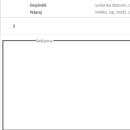
Doplněk
sušenka Balconi, 
Nápoj
mléko, čaj, mošt, c
2
Reklama: