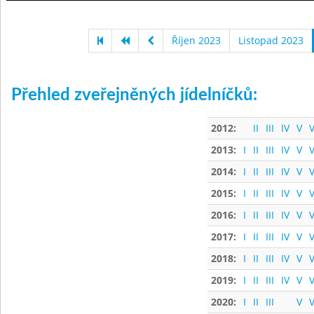
Říjen 2023
Listopad 2023
Přehled zveřejněných jídelníčků:
2012:
II
III
IV
V
V
2013:
I
II
III
IV
V
V
2014:
I
II
III
IV
V
V
2015:
I
II
III
IV
V
V
2016:
I
II
III
IV
V
V
2017:
I
II
III
IV
V
V
2018:
I
II
III
IV
V
V
2019:
I
II
III
IV
V
V
2020:
I
II
III
V
V