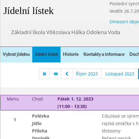
Poslední sync
Jídelní lístek
Neděle 26.7.2
Omezení obje
Základní škola Vítězslava Hálka Odolena Voda
Vybrat jídelnu
Jídelní lístek
Historie
Kontakty a informace
Doch
Říjen 2023
Listopad 2023
Menu
Chod
Pátek 1. 12. 2023
(11:00 - 13:30)
Polévka
Cibulová se sýre
1
Jídlo
rajská omáčka s
Příloha
těstoviny
Doplněk
Pečený perník