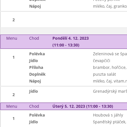
Nápoj
mléko, čaj, granko
2
Menu
Chod
Pondělí 4. 12. 2023
(11:00 - 13:30)
Polévka
Zeleninová se špa
1
Jídlo
čevapčiči
Příloha
brambor, hořčice,
Doplněk
puszta salát
Nápoj
mléko, čaj, vitam.
Jídlo
Grenadýrský marš,
2
Menu
Chod
Úterý 5. 12. 2023 (11:00 - 13:30)
Polévka
Houbová s jáhly
1
Jídlo
španělský ptáček,