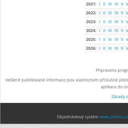
2021:
I
II
III
IV
V
V
2022:
I
II
III
IV
V
V
2023:
I
II
III
IV
V
V
2024:
I
II
III
IV
V
V
2025:
I
II
III
IV
V
V
2026:
I
II
III
IV
V
V
Připraveno progr
Veškeré publikované informace jsou vlastnictvím příslušné jídel
aplikace do n
Zásady 
Objednávkový systém
www.jidelna.c