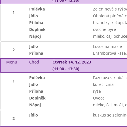
(11:00 - 13:30)
Polévka
Zeleninová s rýž
1
Jídlo
Obalená plněná r
Příloha
hranolky, kečup, 
Doplněk
ovocné pyré
Nápoj
mléko, čaj, ochuce
Jídlo
Losos na másle
2
Příloha
Bramborová kaše, 
Menu
Chod
Čtvrtek 14. 12. 2023
(11:00 - 13:30)
Polévka
Fazolová s klobás
1
Jídlo
kuřecí čína
Příloha
rýže
Doplněk
Ovoce
Nápoj
mléko, čaj, mošt, 
Jídlo
kuskus se zelenin
2