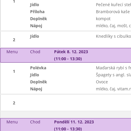
1
Jídlo
Pečené kuřecí st
Příloha
Bramborová kaše
Doplněk
kompot
Nápoj
mléko, čaj, mošt, 
Jídlo
Knedlíky s cibulk
2
Menu
Chod
Pátek 8. 12. 2023
(11:00 - 13:30)
Polévka
Maďarská rybí s f
1
Jídlo
Špagety s angl. 
Doplněk
Ovoce
Nápoj
mléko, čaj, vitam.
2
Menu
Chod
Pondělí 11. 12. 2023
(11:00 - 13:30)