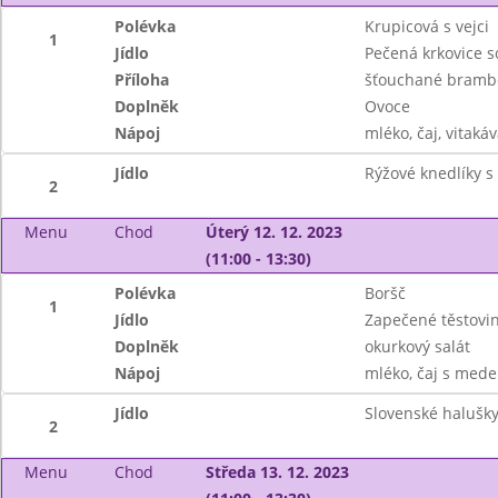
Polévka
Krupicová s vejci
1
Jídlo
Pečená krkovice s
Příloha
šťouchané brambo
Doplněk
Ovoce
Nápoj
mléko, čaj, vitakáv
Jídlo
Rýžové knedlíky 
2
Menu
Chod
Úterý 12. 12. 2023
(11:00 - 13:30)
Polévka
Boršč
1
Jídlo
Zapečené těstov
Doplněk
okurkový salát
Nápoj
mléko, čaj s mede
Jídlo
Slovenské halušky
2
Menu
Chod
Středa 13. 12. 2023