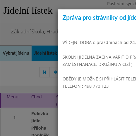
Poslední sync
Jídelní lístek
Pondělí 3.8.20
Zpráva pro strávníky od jíd
Omezení obje
Základní škola, Hradec Králové, Bezručova 1468
VÝDEJNÍ DOBA o prázdninách od 24.8
Vybrat jídelnu
Jídelní lístek
Historie
Kontakty a informace
Doch
ŠKOLNÍ JÍDELNA ZAČÍNÁ VAŘIT O PR
ZAMĚSTNANACE, DRUŽINU A CIZÍ )
Září 2023
Říjen 2023
Li
OBĚDY JE MOŽNÉ SI PŘIHLÁSIT TELE
TELEFON : 498 770 123
Menu
Chod
Středa 1. 11. 2023
(11:00 - 13:50)
Polévka
Čočková se zelen
1
Jídlo
Vepřové po mysli
Příloha
Barevné těstoviny
Doplněk
Ovoce