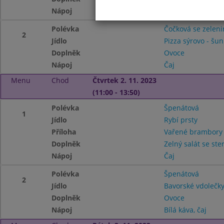
Nápoj
Čaj
Polévka
Čočková se zelen
2
Jídlo
Pizza sýrovo - šu
Doplněk
Ovoce
Nápoj
Čaj
Menu
Chod
Čtvrtek 2. 11. 2023
(11:00 - 13:50)
Polévka
Špenátová
1
Jídlo
Rybí prsty
Příloha
Vařené brambor
Doplněk
Zelný salát se st
Nápoj
Čaj
Polévka
Špenátová
2
Jídlo
Bavorské vdolečk
Doplněk
Ovoce
Nápoj
Bílá káva, čaj