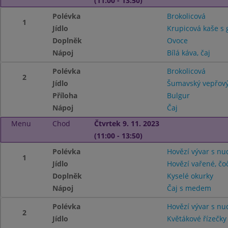
(11:00 - 13:50)
Polévka
Brokolicová
1
Jídlo
Krupicová kaše s
Doplněk
Ovoce
Nápoj
Bílá káva, čaj
Polévka
Brokolicová
2
Jídlo
Šumavský vepřový
Příloha
Bulgur
Nápoj
Čaj
Menu
Chod
Čtvrtek 9. 11. 2023
(11:00 - 13:50)
Polévka
Hovězí vývar s nu
1
Jídlo
Hovězí vařené, čo
Doplněk
Kyselé okurky
Nápoj
Čaj s medem
Polévka
Hovězí vývar s nu
2
Jídlo
Květákové řízečky