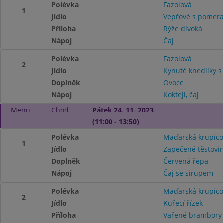
Polévka
Fazolová
1
Jídlo
Vepřové s pomer
Příloha
Rýže divoká
Nápoj
Čaj
Polévka
Fazolová
2
Jídlo
Kynuté knedlíky 
Doplněk
Ovoce
Nápoj
Koktejl, čaj
Menu
Chod
Pátek 24. 11. 2023
(11:00 - 13:50)
Polévka
Maďarská krupico
1
Jídlo
Zapečené těstovi
Doplněk
Červená řepa
Nápoj
Čaj se sirupem
Polévka
Maďarská krupico
2
Jídlo
Kuřecí řízek
Příloha
Vařené brambor