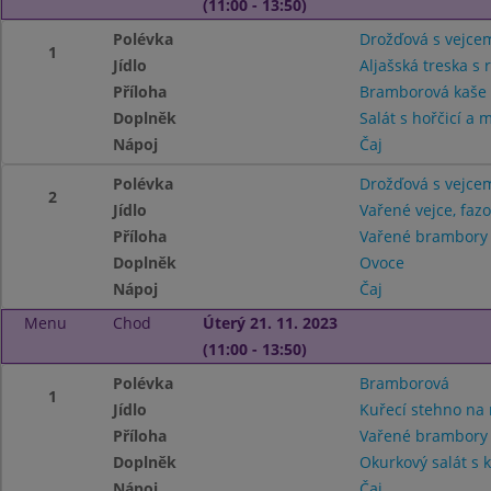
(11:00 - 13:50)
Polévka
Drožďová s vejce
1
Jídlo
Aljašská treska s 
Příloha
Bramborová kaš
Doplněk
Salát s hořčicí a
Nápoj
Čaj
Polévka
Drožďová s vejce
2
Jídlo
Vařené vejce, faz
Příloha
Vařené brambor
Doplněk
Ovoce
Nápoj
Čaj
Menu
Chod
Úterý 21. 11. 2023
(11:00 - 13:50)
Polévka
Bramborová
1
Jídlo
Kuřecí stehno na
Příloha
Vařené brambor
Doplněk
Okurkový salát s 
Nápoj
Čaj