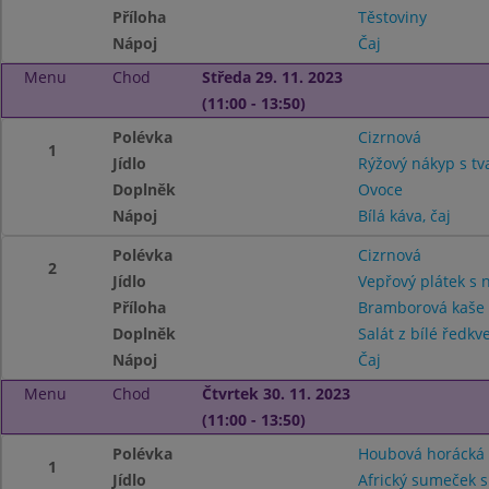
Příloha
Těstoviny
Nápoj
Čaj
Menu
Chod
Středa 29. 11. 2023
(11:00 - 13:50)
Polévka
Cizrnová
1
Jídlo
Rýžový nákyp s t
Doplněk
Ovoce
Nápoj
Bílá káva, čaj
Polévka
Cizrnová
2
Jídlo
Vepřový plátek s 
Příloha
Bramborová kaše
Doplněk
Salát z bílé ředkv
Nápoj
Čaj
Menu
Chod
Čtvrtek 30. 11. 2023
(11:00 - 13:50)
Polévka
Houbová horácká
1
Jídlo
Africký sumeček 