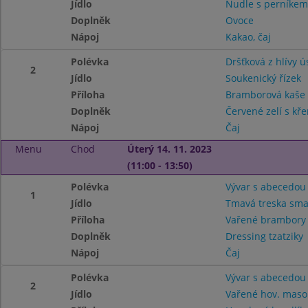
Jídlo
Nudle s perníkem
Doplněk
Ovoce
Nápoj
Kakao, čaj
Polévka
Dršťková z hlívy ú
2
Jídlo
Soukenický řízek
Příloha
Bramborová kaš
Doplněk
Červené zelí s kř
Nápoj
Čaj
Menu
Chod
Úterý 14. 11. 2023
(11:00 - 13:50)
Polévka
Vývar s abecedou
1
Jídlo
Tmavá treska sm
Příloha
Vařené brambor
Doplněk
Dressing tzatziky
Nápoj
Čaj
Polévka
Vývar s abecedou
2
Jídlo
Vařené hov. mas