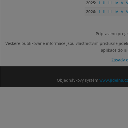
2025:
I
II
III
IV
V
V
2026:
I
II
III
IV
V
V
Připraveno progr
Veškeré publikované informace jsou vlastnictvím příslušné jídel
aplikace do n
Zásady 
Objednávkový systém
www.jidelna.c