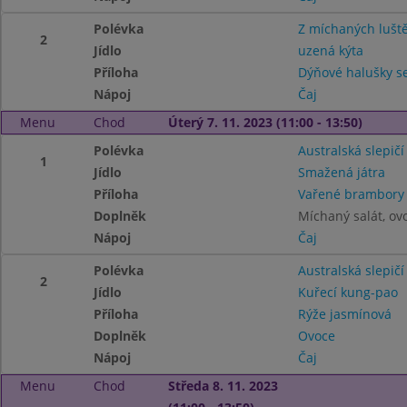
Polévka
Z míchaných lušt
2
Jídlo
uzená kýta
Příloha
Dýňové halušky s
Nápoj
Čaj
Menu
Chod
Úterý 7. 11. 2023 (11:00 - 13:50)
Polévka
Australská slepičí
1
Jídlo
Smažená játra
Příloha
Vařené brambor
Doplněk
Míchaný salát, ov
Nápoj
Čaj
Polévka
Australská slepičí
2
Jídlo
Kuřecí kung-pao
Příloha
Rýže jasmínová
Doplněk
Ovoce
Nápoj
Čaj
Menu
Chod
Středa 8. 11. 2023