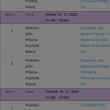
Příloha
Houskový knedlík
Nápoj
Čaj
Menu
Chod
Středa 15. 11. 2023
(11:00 - 13:50)
Polévka
Krupková sytá
1
Jídlo
Barevné fazole s 
Příloha
Vitaminový salát
Doplněk
Moučník mramor
Nápoj
Čaj
Polévka
Krupková sytá
2
Jídlo
Vepřová šťavnatá
Příloha
Těstoviny
Doplněk
Moučník mramor
Nápoj
Čaj
Menu
Chod
Čtvrtek 16. 11. 2023
(11:00 - 13:50)
Polévka
Hrachový krém
1