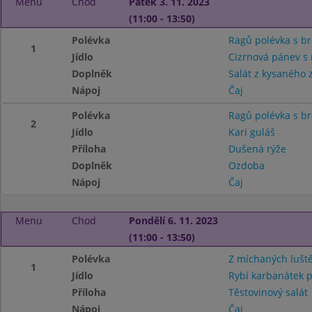
Menu
Chod
Pátek 3. 11. 2023
(11:00 - 13:50)
Polévka
Ragů polévka s 
1
Jídlo
Cizrnová pánev s
Doplněk
Salát z kysaného z
Nápoj
Čaj
Polévka
Ragů polévka s 
2
Jídlo
Kari guláš
Příloha
Dušená rýže
Doplněk
Ozdoba
Nápoj
Čaj
Menu
Chod
Pondělí 6. 11. 2023
(11:00 - 13:50)
Polévka
Z míchaných lušt
1
Jídlo
Rybí karbanátek 
Příloha
Těstovinový salát
Nápoj
Čaj