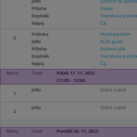
Jídlo
Gnocchi se sýrov
Příloha
Ovoce
Doplněk
Tvarohová pribin
Nápoj
Čaj
Polévka
Hrachový krém
2
Jídlo
Krůtí guláš
Příloha
Dušená rýže
Doplněk
Tvarohová pribin
Nápoj
Čaj
Menu
Chod
Pátek 17. 11. 2023
(11:00 - 13:50)
Jídlo
Státní svátek
1
Jídlo
Státní svátek
2
Menu
Chod
Pondělí 20. 11. 2023