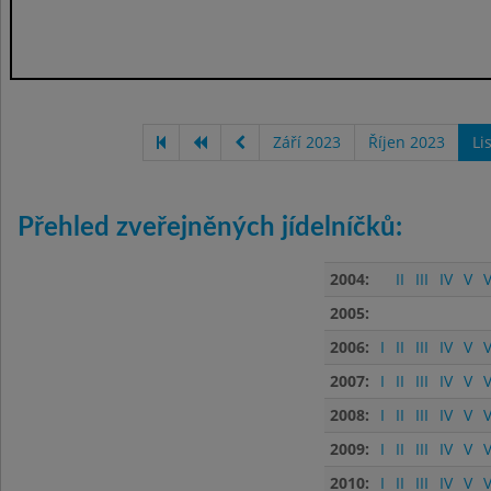
Září 2023
Říjen 2023
Li
Přehled zveřejněných jídelníčků:
2004:
II
III
IV
V
V
2005:
2006:
I
II
III
IV
V
V
2007:
I
II
III
IV
V
V
2008:
I
II
III
IV
V
V
2009:
I
II
III
IV
V
V
2010:
I
II
III
IV
V
V