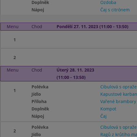
Doplněk
Ozdoba
Nápoj
Čaj s citrónem
Menu
Chod
Pondělí 27. 11. 2023 (11:00 - 13:50)
1
2
Menu
Chod
Úterý 28. 11. 2023
(11:00 - 13:50)
Polévka
Cibulová s opraž
1
Jídlo
Kapustové karban
Příloha
Vařené brambor
Doplněk
Kompot
Nápoj
Čaj
Polévka
Cibulová s opraž
2
Jídlo
Ragů z krůtího m