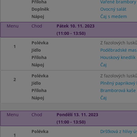
Příloha
Vařené brambor
Doplněk
Ovocný salát
Nápoj
Čaj s medem
Menu
Chod
Pátek 10. 11. 2023
(11:00 - 13:50)
Polévka
Z fazolových lusk
1
Jídlo
Poděbradské mas
Příloha
Houskový knedlík
Nápoj
Čaj
Polévka
Z fazolových lusk
2
Jídlo
Plněný paprikový 
Příloha
Bramborová kaše
Nápoj
Čaj
Menu
Chod
Pondělí 13. 11. 2023
(11:00 - 13:50)
Polévka
Dršťková z hlívy ú
1