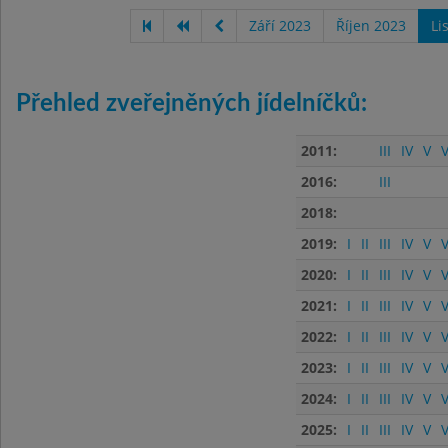
Září 2023
Říjen 2023
Li
Přehled zveřejněných jídelníčků:
2011:
III
IV
V
V
2016:
III
2018:
2019:
I
II
III
IV
V
V
2020:
I
II
III
IV
V
V
2021:
I
II
III
IV
V
V
2022:
I
II
III
IV
V
V
2023:
I
II
III
IV
V
V
2024:
I
II
III
IV
V
V
2025:
I
II
III
IV
V
V