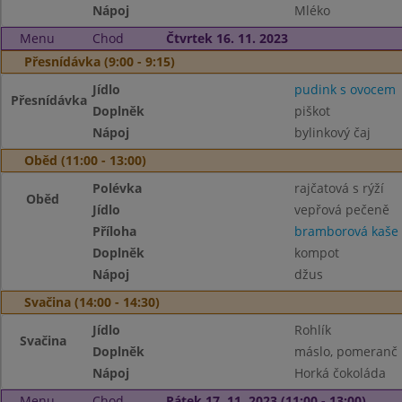
Nápoj
Mléko
Menu
Chod
Čtvrtek 16. 11. 2023
Přesnídávka (9:00 - 9:15)
Jídlo
pudink s ovocem
Přesnídávka
Doplněk
piškot
Nápoj
bylinkový čaj
Oběd (11:00 - 13:00)
Polévka
rajčatová s rýží
Oběd
Jídlo
vepřová pečeně
Příloha
bramborová kaše
Doplněk
kompot
Nápoj
džus
Svačina (14:00 - 14:30)
Jídlo
Rohlík
Svačina
Doplněk
máslo, pomeranč
Nápoj
Horká čokoláda
Menu
Chod
Pátek 17. 11. 2023 (11:00 - 13:00)