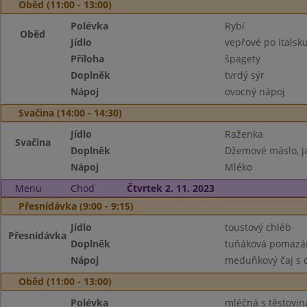
Oběd (11:00 - 13:00)
Polévka
Rybí
Oběd
Jídlo
vepřové po italsk
Příloha
špagety
Doplněk
tvrdý sýr
Nápoj
ovocný nápoj
Svačina (14:00 - 14:30)
Jídlo
Raženka
Svačina
Doplněk
Džemové máslo, j
Nápoj
Mléko
Menu
Chod
Čtvrtek 2. 11. 2023
Přesnídávka (9:00 - 9:15)
Jídlo
toustový chléb
Přesnídávka
Doplněk
tuňáková pomazán
Nápoj
meduňkový čaj s 
Oběd (11:00 - 13:00)
Polévka
mléčná s těstovi