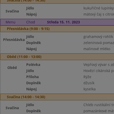
Svačina (14:00 - 14:30)
Jídlo
kukuřičné lupínky
Svačina
Nápoj
mátový čaj s citr
Menu
Chod
Středa 15. 11. 2023
Přesnídávka (9:00 - 9:15)
Jídlo
grahamový rohlík
Přesnídávka
Doplněk
zeleninová pomazá
Nápoj
malinové mléko
Oběd (11:00 - 13:00)
Polévka
Vepřový vývar s 
Oběd
Jídlo
Hovězí cikánská 
Příloha
Rýže
Doplněk
džusík
Nápoj
kyselka
Svačina (14:00 - 14:30)
Jídlo
Chléb rustikální 
Svačina
Doplněk
pomazánkové másl