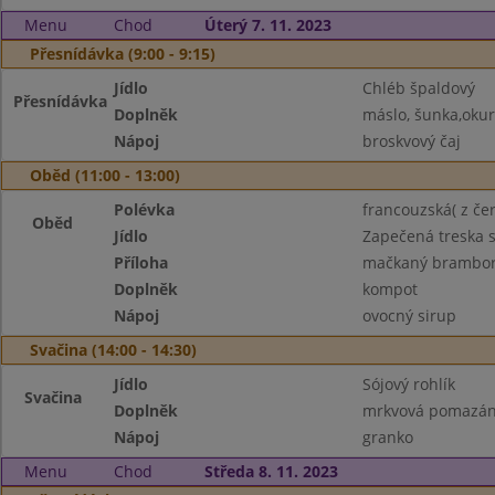
Menu
Chod
Úterý 7. 11. 2023
Přesnídávka (9:00 - 9:15)
Jídlo
Chléb špaldový
Přesnídávka
Doplněk
máslo, šunka,oku
Nápoj
broskvový čaj
Oběd (11:00 - 13:00)
Polévka
francouzská( z če
Oběd
Jídlo
Zapečená treska 
Příloha
mačkaný brambo
Doplněk
kompot
Nápoj
ovocný sirup
Svačina (14:00 - 14:30)
Jídlo
Sójový rohlík
Svačina
Doplněk
mrkvová pomazánk
Nápoj
granko
Menu
Chod
Středa 8. 11. 2023