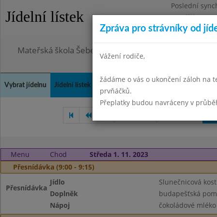
Poslední sync
Jídelní lístek
Pondělí 3.8.20
Zpráva pro strávníky od jíd
Omezení obje
Mateřská škola Šebetov, příspěvková organizace
Vážení rodiče,
žádáme o vás o ukončení záloh na t
Vybrat jídelnu
Jídelní lístek
Historie
Kontakty a informace
Doch
prvňáčků.
Přeplatky budou navráceny v průbě
Září 2023
Říjen 2023
Li
Menu
Chod
Středa 1. 11. 2023
Přesnídávka (9:00 - 9:15)
Jídlo
Slunečnicová kost
Přesnídávka
Doplněk
budapešťská pom
Nápoj
čokoládové mléko