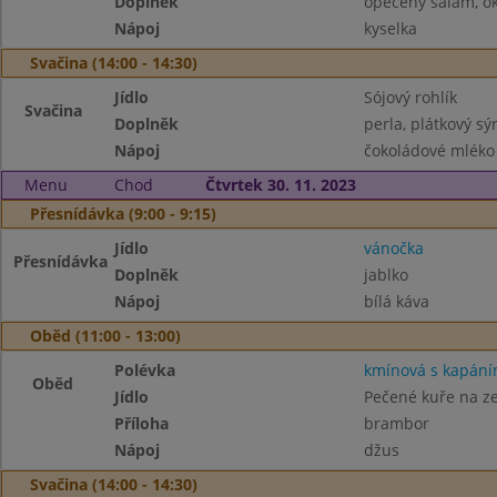
Doplněk
opečený salám, o
Nápoj
kyselka
Svačina (14:00 - 14:30)
Jídlo
Sójový rohlík
Svačina
Doplněk
perla, plátkový sý
Nápoj
čokoládové mléko
Menu
Chod
Čtvrtek 30. 11. 2023
Přesnídávka (9:00 - 9:15)
Jídlo
vánočka
Přesnídávka
Doplněk
jablko
Nápoj
bílá káva
Oběd (11:00 - 13:00)
Polévka
kmínová s kapán
Oběd
Jídlo
Pečené kuře na ze
Příloha
brambor
Nápoj
džus
Svačina (14:00 - 14:30)