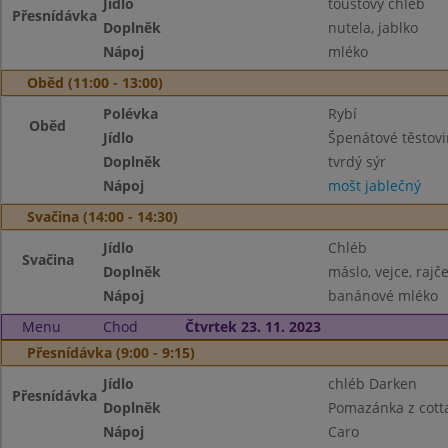
Jídlo
toustový chléb
Přesnídávka
Doplněk
nutela, jablko
Nápoj
mléko
Oběd (11:00 - 13:00)
Polévka
Rybí
Oběd
Jídlo
Špenátové těstov
Doplněk
tvrdý sýr
Nápoj
mošt jablečný
Svačina (14:00 - 14:30)
Jídlo
Chléb
Svačina
Doplněk
máslo, vejce, rajč
Nápoj
banánové mléko
Menu
Chod
Čtvrtek 23. 11. 2023
Přesnídávka (9:00 - 9:15)
Jídlo
chléb Darken
Přesnídávka
Doplněk
Pomazánka z cott
Nápoj
Caro