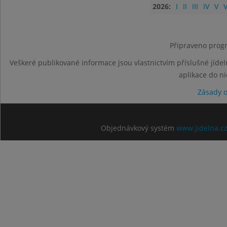
2026:
I
II
III
IV
V
V
Připraveno progr
Veškeré publikované informace jsou vlastnictvím příslušné jídel
aplikace do n
Zásady 
Objednávkový systém
www.jidelna.c