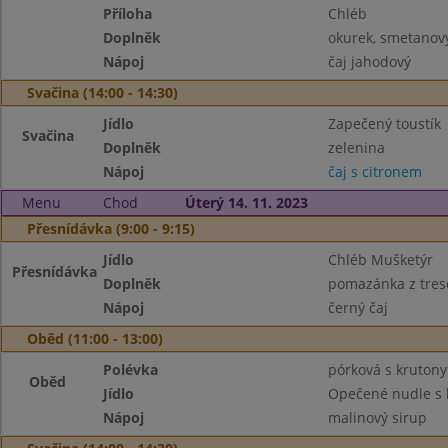
Příloha
Chléb
Doplněk
okurek, smetanov
Nápoj
čaj jahodový
Svačina (14:00 - 14:30)
Jídlo
Zapečený toustík
Svačina
Doplněk
zelenina
Nápoj
čaj s citronem
Menu
Chod
Úterý 14. 11. 2023
Přesnídávka (9:00 - 9:15)
Jídlo
Chléb Mušketýr
Přesnídávka
Doplněk
pomazánka z tresč
Nápoj
černý čaj
Oběd (11:00 - 13:00)
Polévka
pórková s krutony
Oběd
Jídlo
Opečené nudle s 
Nápoj
malinový sirup