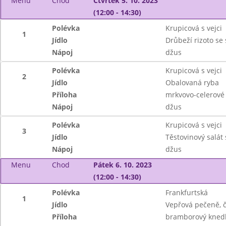
Menu
Chod
Čtvrtek 5. 10. 2023
(12:00 - 14:30)
Polévka
Krupicová s vejci
1
Jídlo
Drůbeží rizoto se
Nápoj
džus
Polévka
Krupicová s vejci
2
Jídlo
Obalovaná ryba
Příloha
mrkvovo-celerové
Nápoj
džus
Polévka
Krupicová s vejci
3
Jídlo
Těstovinový salá
Nápoj
džus
Menu
Chod
Pátek 6. 10. 2023
(12:00 - 14:30)
Polévka
Frankfurtská
1
Jídlo
Vepřová pečeně, č
Příloha
bramborový knedl