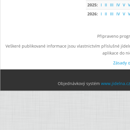
2025:
I
II
III
IV
V
V
2026:
I
II
III
IV
V
V
Připraveno progr
Veškeré publikované informace jsou vlastnictvím příslušné jídel
aplikace do n
Zásady 
Objednávkový systém
www.jidelna.c