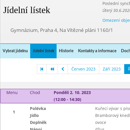
Poslední sync
Jídelní lístek
Úterý 30.6.202
Omezení obje
Gymnázium, Praha 4, Na Vítězné pláni 1160/1
Vybrat jídelnu
Jídelní lístek
Historie
Kontakty a informace
Doch
Červen 2023
Září 2023
Ř
Menu
Chod
Pondělí 2. 10. 2023
(12:00 - 14:30)
Polévka
Kuřecí vývar s pí
1
Jídlo
Bramborový knedlí
Doplněk
ovoce
Nápoj
džus