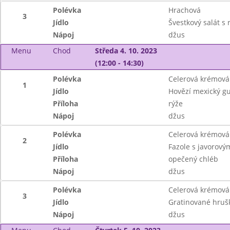
Polévka
Hrachová
3
Jídlo
Švestkový salát s
Nápoj
džus
Menu
Chod
Středa 4. 10. 2023
(12:00 - 14:30)
Polévka
Celerová krémová
1
Jídlo
Hovězí mexický gu
Příloha
rýže
Nápoj
džus
Polévka
Celerová krémová
2
Jídlo
Fazole s javorov
Příloha
opečený chléb
Nápoj
džus
Polévka
Celerová krémová
3
Jídlo
Gratinované hrušk
Nápoj
džus