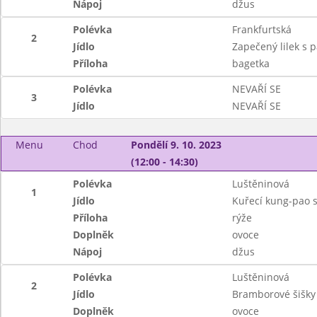
Nápoj
džus
Polévka
Frankfurtská
2
Jídlo
Zapečený lilek s
Příloha
bagetka
Polévka
NEVAŘÍ SE
3
Jídlo
NEVAŘÍ SE
Menu
Chod
Pondělí 9. 10. 2023
(12:00 - 14:30)
Polévka
Luštěninová
1
Jídlo
Kuřecí kung-pao s
Příloha
rýže
Doplněk
ovoce
Nápoj
džus
Polévka
Luštěninová
2
Jídlo
Bramborové šišky
Doplněk
ovoce