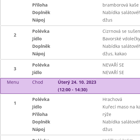
Příloha
bramborová kaše
Doplněk
Nabídka salátové
Nápoj
džus
Polévka
Cizrnová se suše
2
Jídlo
Bavorské vdolečky 
Doplněk
Nabídka salátové
Nápoj
džus, kakao
Polévka
NEVAŘÍ SE
3
Jídlo
NEVAŘÍ SE
Menu
Chod
Úterý 24. 10. 2023
(12:00 - 14:30)
Polévka
Hrachová
1
Jídlo
Kuřecí maso na ka
Příloha
rýže
Doplněk
Nabídka salátové
Nápoj
džus