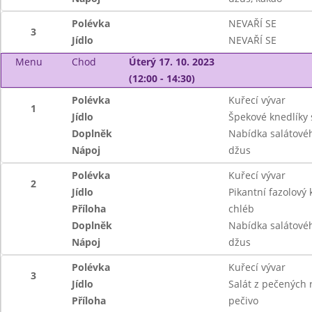
Polévka
NEVAŘÍ SE
3
Jídlo
NEVAŘÍ SE
Menu
Chod
Úterý 17. 10. 2023
(12:00 - 14:30)
Polévka
Kuřecí vývar
1
Jídlo
Špekové knedlíky 
Doplněk
Nabídka salátové
Nápoj
džus
Polévka
Kuřecí vývar
2
Jídlo
Pikantní fazolový k
Příloha
chléb
Doplněk
Nabídka salátové
Nápoj
džus
Polévka
Kuřecí vývar
3
Jídlo
Salát z pečených r
Příloha
pečivo