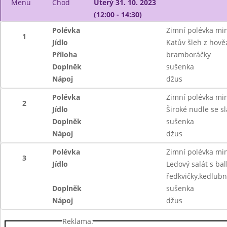
Menu
Chod
Úterý 31. 10. 2023
(12:00 - 14:30)
Polévka
Zimní polévka mi
1
Jídlo
Katův šleh z hov
Příloha
bramboráčky
Doplněk
sušenka
Nápoj
džus
Polévka
Zimní polévka mi
2
Jídlo
Široké nudle se 
Doplněk
sušenka
Nápoj
džus
Polévka
Zimní polévka mi
3
Jídlo
Ledový salát s b
ředkvičky,kedlubn
Doplněk
sušenka
Nápoj
džus
Reklama: