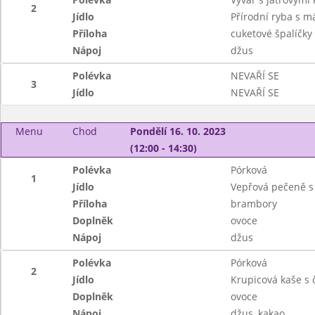
2
Jídlo
Přírodní ryba s 
Příloha
cuketové špalíčk
Nápoj
džus
Polévka
NEVAŘÍ SE
3
Jídlo
NEVAŘÍ SE
Menu
Chod
Pondělí 16. 10. 2023
(12:00 - 14:30)
Polévka
Pórková
1
Jídlo
Vepřová pečeně s
Příloha
brambory
Doplněk
ovoce
Nápoj
džus
Polévka
Pórková
2
Jídlo
Krupicová kaše s 
Doplněk
ovoce
Nápoj
džus, kakao