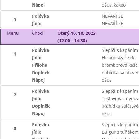
Nápoj
džus, kakao
Polévka
NEVAŘÍ SE
3
Jídlo
NEVAŘÍ SE
Menu
Chod
Úterý 10. 10. 2023
(12:00 - 14:30)
Polévka
Slepičí s kapáním
1
Jídlo
Holandský řízek
Příloha
bramborová kaše
Doplněk
nabídka salátové
Nápoj
džus
Polévka
Slepičí s kapáním
2
Jídlo
Těstoviny s dýňo
Doplněk
,Nabídka salátové
Nápoj
džus
Polévka
Slepičí s kapáním
3
Jídlo
Bulgur s tuňákem