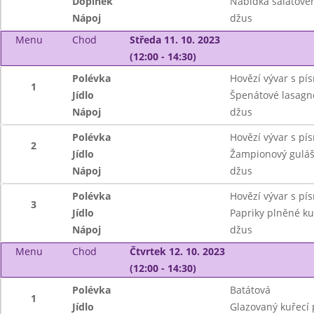
Doplněk
Nabídka salátové
Nápoj
džus
Menu
Chod
Středa 11. 10. 2023
(12:00 - 14:30)
Polévka
Hovězí vývar s pí
1
Jídlo
Špenátové lasagn
Nápoj
džus
Polévka
Hovězí vývar s pí
2
Jídlo
Žampionový guláš
Nápoj
džus
Polévka
Hovězí vývar s pí
3
Jídlo
Papriky plněné k
Nápoj
džus
Menu
Chod
Čtvrtek 12. 10. 2023
(12:00 - 14:30)
Polévka
Batátová
1
Jídlo
Glazovaný kuřecí