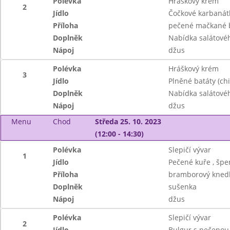
Polévka
Hráškový krém
2
Jídlo
Čočkové karbanátk
Příloha
pečené mačkané 
Doplněk
Nabídka salátové
Nápoj
džus
Polévka
Hráškový krém
3
Jídlo
Plněné batáty (chil
Doplněk
Nabídka salátové
Nápoj
džus
Menu
Chod
Středa 25. 10. 2023
(12:00 - 14:30)
Polévka
Slepičí vývar
1
Jídlo
Pečené kuře , špe
Příloha
bramborový knedl
Doplněk
sušenka
Nápoj
džus
Polévka
Slepičí vývar
2
Jídlo
Bulgur s pečenou