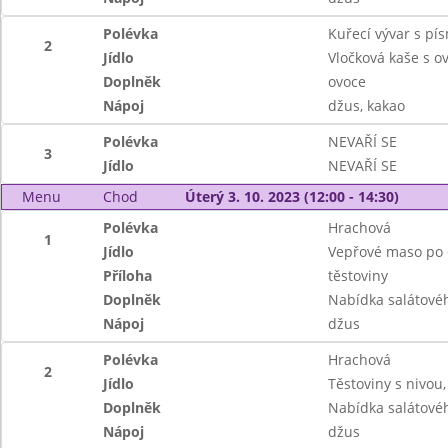
Polévka
Kuřecí vývar s pí
2
Jídlo
Vločková kaše s 
Doplněk
ovoce
Nápoj
džus, kakao
Polévka
NEVAŘÍ SE
3
Jídlo
NEVAŘÍ SE
Menu
Chod
Úterý 3. 10. 2023 (12:00 - 14:30)
Polévka
Hrachová
1
Jídlo
Vepřové maso po 
Příloha
těstoviny
Doplněk
Nabídka salátové
Nápoj
džus
Polévka
Hrachová
2
Jídlo
Těstoviny s nivou,
Doplněk
Nabídka salátové
Nápoj
džus