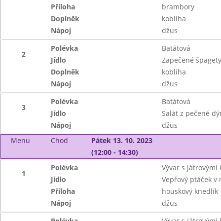
Příloha
brambory
Doplněk
kobliha
Nápoj
džus
Polévka
Batátová
2
Jídlo
Zapečené špagety
Doplněk
kobliha
Nápoj
džus
Polévka
Batátová
3
Jídlo
Salát z pečené d
Nápoj
džus
Menu
Chod
Pátek 13. 10. 2023
(12:00 - 14:30)
Polévka
Vývar s játrovými 
1
Jídlo
Vepřový ptáček v 
Příloha
houskový knedlík
Nápoj
džus
Polévka
Vývar s játrovými 