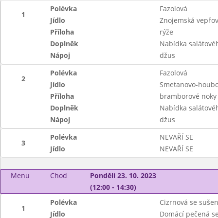
Polévka
Fazolová
1
Jídlo
Znojemská vepřo
Příloha
rýže
Doplněk
Nabídka salátové
Nápoj
džus
Polévka
Fazolová
2
Jídlo
Smetanovo-houbo
Příloha
bramborové noky
Doplněk
Nabídka salátové
Nápoj
džus
Polévka
NEVAŘÍ SE
3
Jídlo
NEVAŘÍ SE
Menu
Chod
Pondělí 23. 10. 2023
(12:00 - 14:30)
Polévka
Cizrnová se suše
1
Jídlo
Domácí pečená s