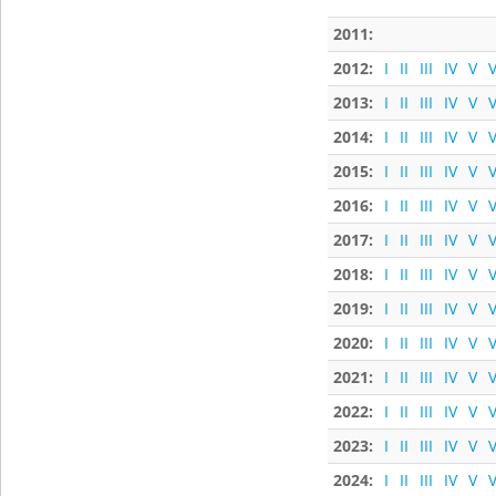
2011:
2012:
I
II
III
IV
V
V
2013:
I
II
III
IV
V
V
2014:
I
II
III
IV
V
V
2015:
I
II
III
IV
V
V
2016:
I
II
III
IV
V
V
2017:
I
II
III
IV
V
V
2018:
I
II
III
IV
V
V
2019:
I
II
III
IV
V
V
2020:
I
II
III
IV
V
V
2021:
I
II
III
IV
V
V
2022:
I
II
III
IV
V
V
2023:
I
II
III
IV
V
V
2024:
I
II
III
IV
V
V