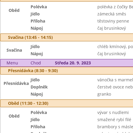
Polévka
polévka z čočky B
Oběd
Jídlo
zámecká směs
Příloha
těstoviny penne
Nápoj
čaj brusinkový
Svačina (13:45 - 14:15)
Jídlo
chléb kmínový, p
Svačina
Nápoj
čaj brusinkový
Menu
Chod
Středa 20. 9. 2023
Přesnídávka (8:30 - 9:30)
Jídlo
vánočka s marme
Přesnídávka
Doplněk
čerstvé ovoce neb
Nápoj
granko
Oběd (11:30 - 12:30)
Polévka
vývar s nudlemi
Oběd
Jídlo
smažené rybí filé
Příloha
brambory s másl