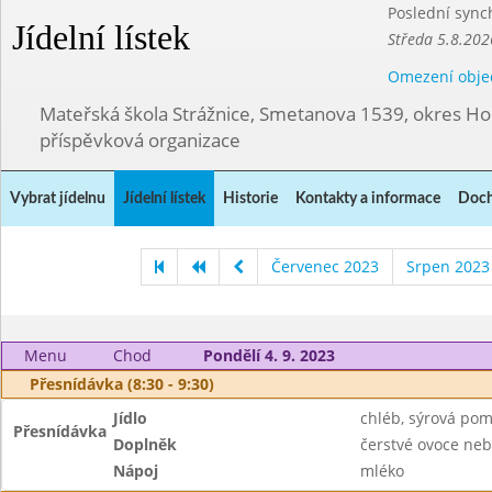
Poslední sync
Jídelní lístek
Středa 5.8.202
Omezení obje
Mateřská škola Strážnice, Smetanova 1539, okres Ho
příspěvková organizace
Vybrat jídelnu
Jídelní lístek
Historie
Kontakty a informace
Doch
Červenec 2023
Srpen 2023
Menu
Chod
Pondělí 4. 9. 2023
Přesnídávka (8:30 - 9:30)
Jídlo
chléb, sýrová po
Přesnídávka
Doplněk
čerstvé ovoce neb
Nápoj
mléko