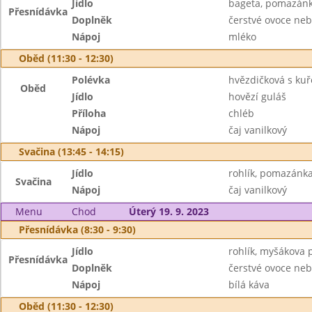
Jídlo
bageta, pomazánk
Přesnídávka
Doplněk
čerstvé ovoce neb
Nápoj
mléko
Oběd (11:30 - 12:30)
Polévka
hvězdičková s ku
Oběd
Jídlo
hovězí guláš
Příloha
chléb
Nápoj
čaj vanilkový
Svačina (13:45 - 14:15)
Jídlo
rohlík, pomazánka
Svačina
Nápoj
čaj vanilkový
Menu
Chod
Úterý 19. 9. 2023
Přesnídávka (8:30 - 9:30)
Jídlo
rohlík, myšákova
Přesnídávka
Doplněk
čerstvé ovoce neb
Nápoj
bílá káva
Oběd (11:30 - 12:30)