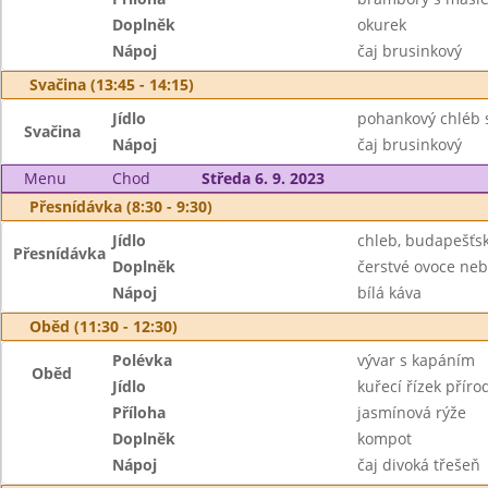
Doplněk
okurek
Nápoj
čaj brusinkový
Svačina (13:45 - 14:15)
Jídlo
pohankový chléb 
Svačina
Nápoj
čaj brusinkový
Menu
Chod
Středa 6. 9. 2023
Přesnídávka (8:30 - 9:30)
Jídlo
chleb, budapešť
Přesnídávka
Doplněk
čerstvé ovoce neb
Nápoj
bílá káva
Oběd (11:30 - 12:30)
Polévka
vývar s kapáním
Oběd
Jídlo
kuřecí řízek příro
Příloha
jasmínová rýže
Doplněk
kompot
Nápoj
čaj divoká třešeň