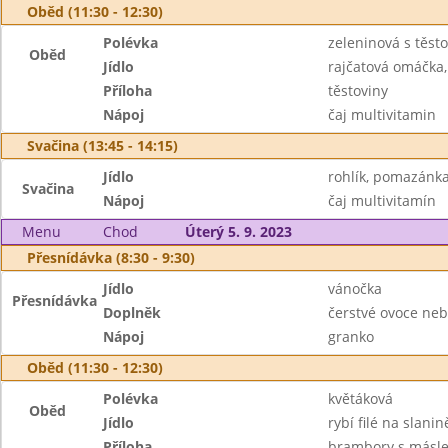
Oběd (11:30 - 12:30)
Polévka
zeleninová s těsto
Oběd
Jídlo
rajčatová omáčka
Příloha
těstoviny
Nápoj
čaj multivitamin
Svačina (13:45 - 14:15)
Jídlo
rohlík, pomazánka
Svačina
Nápoj
čaj multivitamín
Menu
Chod
Úterý 5. 9. 2023
Přesnídávka (8:30 - 9:30)
Jídlo
vánočka
Přesnídávka
Doplněk
čerstvé ovoce neb
Nápoj
granko
Oběd (11:30 - 12:30)
Polévka
květáková
Oběd
Jídlo
rybí filé na slanin
Příloha
brambory s másl