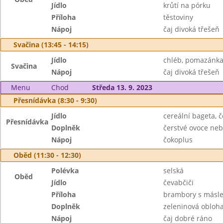
Jídlo
krůtí na pórku
Příloha
těstoviny
Nápoj
čaj divoká třešeň
Svačina (13:45 - 14:15)
Jídlo
chléb, pomazánka
Svačina
Nápoj
čaj divoká třešeň
Menu
Chod
Středa 13. 9. 2023
Přesnídávka (8:30 - 9:30)
Jídlo
cereální bageta,
Přesnídávka
Doplněk
čerstvé ovoce neb
Nápoj
čokoplus
Oběd (11:30 - 12:30)
Polévka
selská
Oběd
Jídlo
čevabčiči
Příloha
brambory s másl
Doplněk
zeleninová obloh
Nápoj
čaj dobré ráno