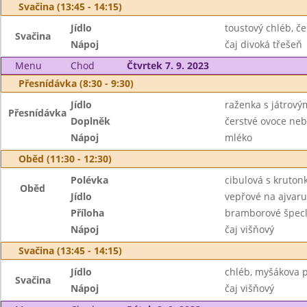
Svačina (13:45 - 14:15)
Jídlo
toustový chléb, 
Svačina
Nápoj
čaj divoká třešeň
Menu
Chod
Čtvrtek 7. 9. 2023
Přesnídávka (8:30 - 9:30)
Jídlo
raženka s játrov
Přesnídávka
Doplněk
čerstvé ovoce neb
Nápoj
mléko
Oběd (11:30 - 12:30)
Polévka
cibulová s kruton
Oběd
Jídlo
vepřové na ajvaru
Příloha
bramborové špec
Nápoj
čaj višňový
Svačina (13:45 - 14:15)
Jídlo
chléb, myšákova
Svačina
Nápoj
čaj višňový