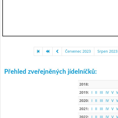
Červenec 2023
Srpen 2023
Přehled zveřejněných jídelníčků:
2018:
2019:
I
II
III
IV
V
V
2020:
I
II
III
IV
V
V
2021:
I
II
III
IV
V
V
2022:
I
II
III
IV
V
V