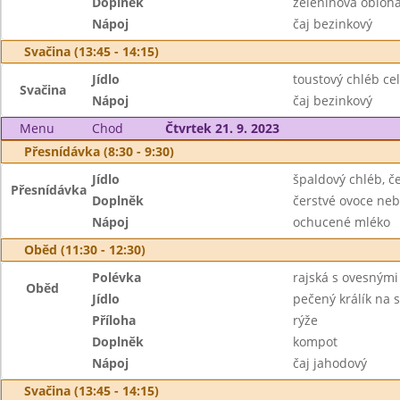
Doplněk
zeleninová obloh
Nápoj
čaj bezinkový
Svačina (13:45 - 14:15)
Jídlo
toustový chléb ce
Svačina
Nápoj
čaj bezinkový
Menu
Chod
Čtvrtek 21. 9. 2023
Přesnídávka (8:30 - 9:30)
Jídlo
špaldový chléb, 
Přesnídávka
Doplněk
čerstvé ovoce neb
Nápoj
ochucené mléko
Oběd (11:30 - 12:30)
Polévka
rajská s ovesnými
Oběd
Jídlo
pečený králík na 
Příloha
rýže
Doplněk
kompot
Nápoj
čaj jahodový
Svačina (13:45 - 14:15)