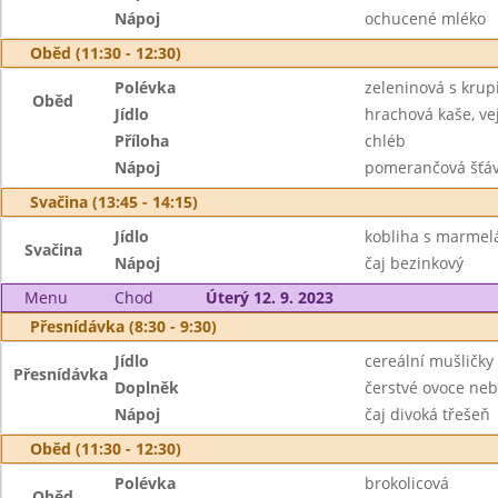
Nápoj
ochucené mléko
Oběd (11:30 - 12:30)
Polévka
zeleninová s krupi
Oběd
Jídlo
hrachová kaše, ve
Příloha
chléb
Nápoj
pomerančová šťá
Svačina (13:45 - 14:15)
Jídlo
kobliha s marmel
Svačina
Nápoj
čaj bezinkový
Menu
Chod
Úterý 12. 9. 2023
Přesnídávka (8:30 - 9:30)
Jídlo
cereální mušličk
Přesnídávka
Doplněk
čerstvé ovoce neb
Nápoj
čaj divoká třešeň
Oběd (11:30 - 12:30)
Polévka
brokolicová
Oběd