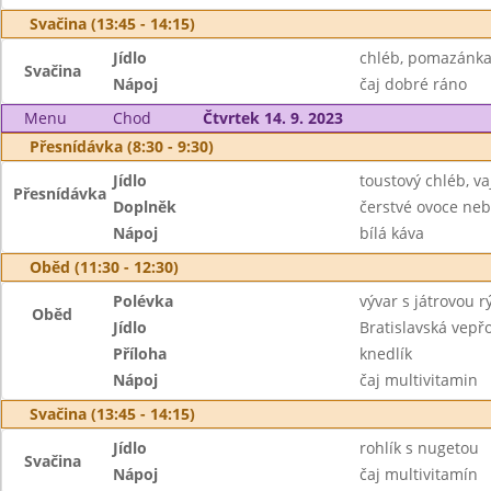
Svačina (13:45 - 14:15)
Jídlo
chléb, pomazánka 
Svačina
Nápoj
čaj dobré ráno
Menu
Chod
Čtvrtek 14. 9. 2023
Přesnídávka (8:30 - 9:30)
Jídlo
toustový chléb, 
Přesnídávka
Doplněk
čerstvé ovoce neb
Nápoj
bílá káva
Oběd (11:30 - 12:30)
Polévka
vývar s játrovou r
Oběd
Jídlo
Bratislavská vepř
Příloha
knedlík
Nápoj
čaj multivitamin
Svačina (13:45 - 14:15)
Jídlo
rohlík s nugetou
Svačina
Nápoj
čaj multivitamín