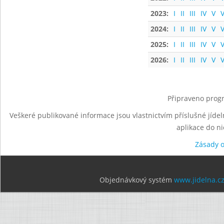
2023:
I
II
III
IV
V
V
2024:
I
II
III
IV
V
V
2025:
I
II
III
IV
V
V
2026:
I
II
III
IV
V
V
Připraveno progr
Veškeré publikované informace jsou vlastnictvím příslušné jídel
aplikace do n
Zásady 
Objednávkový systém
www.jidelna.c