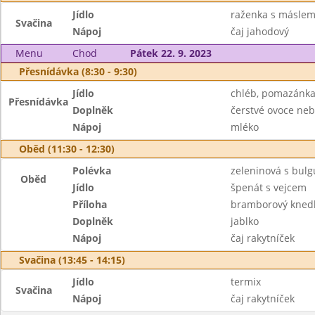
Jídlo
raženka s máslem
Svačina
Nápoj
čaj jahodový
Menu
Chod
Pátek 22. 9. 2023
Přesnídávka (8:30 - 9:30)
Jídlo
chléb, pomazánka
Přesnídávka
Doplněk
čerstvé ovoce neb
Nápoj
mléko
Oběd (11:30 - 12:30)
Polévka
zeleninová s bul
Oběd
Jídlo
špenát s vejcem
Příloha
bramborový knedl
Doplněk
jablko
Nápoj
čaj rakytníček
Svačina (13:45 - 14:15)
Jídlo
termix
Svačina
Nápoj
čaj rakytníček