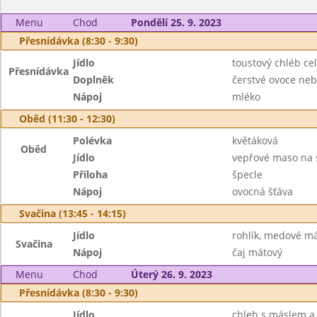
Menu
Chod
Pondělí 25. 9. 2023
Přesnídávka (8:30 - 9:30)
Jídlo
toustový chléb ce
Přesnídávka
Doplněk
čerstvé ovoce neb
Nápoj
mléko
Oběd (11:30 - 12:30)
Polévka
květáková
Oběd
Jídlo
vepřové maso na 
Příloha
špecle
Nápoj
ovocná šťáva
Svačina (13:45 - 14:15)
Jídlo
rohlík, medové m
Svačina
Nápoj
čaj mátový
Menu
Chod
Úterý 26. 9. 2023
Přesnídávka (8:30 - 9:30)
Jídlo
chleb s máslem a