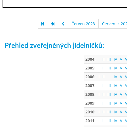
Červen 2023
Červenec 20
Přehled zveřejněných jídelníčků:
2004:
II
III
IV
V
V
2005:
I
II
III
IV
V
V
2006:
I
II
IV
V
V
2007:
I
II
III
IV
V
V
2008:
I
II
III
IV
V
V
2009:
I
II
III
IV
V
V
2010:
I
II
III
IV
V
V
2011:
I
II
III
IV
V
V