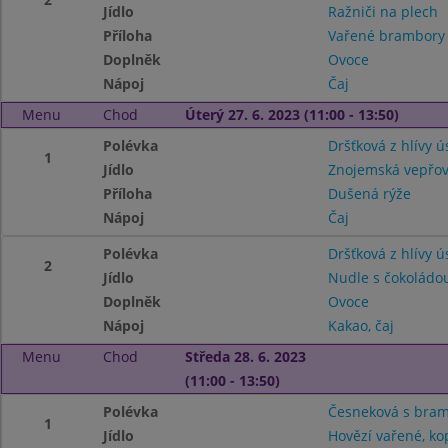
Jídlo
Ražniči na plech
Příloha
Vařené brambory
Doplněk
Ovoce
Nápoj
Čaj
Menu
Chod
Úterý 27. 6. 2023 (11:00 - 13:50)
Polévka
Dršťková z hlívy ú
1
Jídlo
Znojemská vepřo
Příloha
Dušená rýže
Nápoj
Čaj
Polévka
Dršťková z hlívy ú
2
Jídlo
Nudle s čokoládo
Doplněk
Ovoce
Nápoj
Kakao, čaj
Menu
Chod
Středa 28. 6. 2023
(11:00 - 13:50)
Polévka
Česneková s bram
1
Jídlo
Hovězí vařené, k