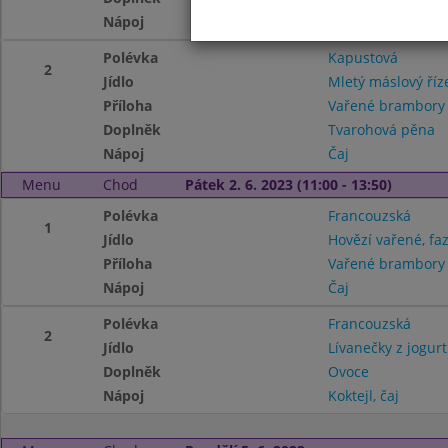
Nápoj
Čaj
Polévka
Kapustová
2
Jídlo
Mletý máslový říz
Příloha
Vařené brambor
Doplněk
Tvarohová pěna
Nápoj
Čaj
Menu
Chod
Pátek 2. 6. 2023 (11:00 - 13:50)
Polévka
Francouzská
1
Jídlo
Hovězí vařené, fa
Příloha
Vařené brambor
Nápoj
Čaj
Polévka
Francouzská
2
Jídlo
Lívanečky z jogu
Doplněk
Ovoce
Nápoj
Koktejl, čaj