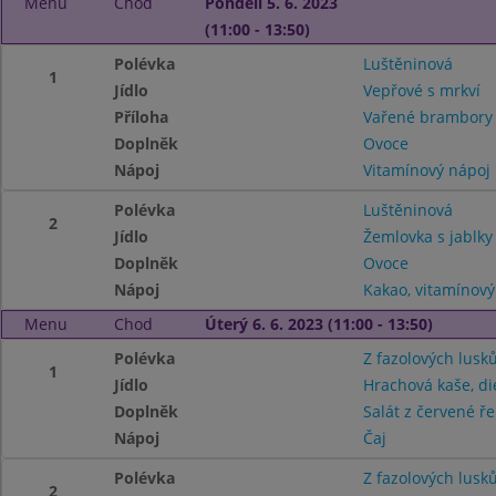
Menu
Chod
Pondělí 5. 6. 2023
(11:00 - 13:50)
Polévka
Luštěninová
1
Jídlo
Vepřové s mrkví
Příloha
Vařené brambory
Doplněk
Ovoce
Nápoj
Vitamínový nápoj
Polévka
Luštěninová
2
Jídlo
Žemlovka s jablky
Doplněk
Ovoce
Nápoj
Kakao, vitamínový
Menu
Chod
Úterý 6. 6. 2023 (11:00 - 13:50)
Polévka
Z fazolových lusk
1
Jídlo
Hrachová kaše, di
Doplněk
Salát z červené ř
Nápoj
Čaj
Polévka
Z fazolových lusk
2