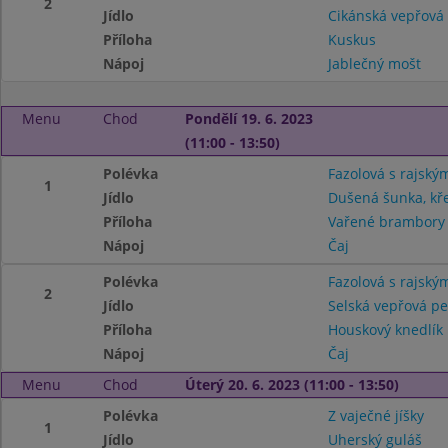
2
Jídlo
Cikánská vepřová
Příloha
Kuskus
Nápoj
Jablečný mošt
Menu
Chod
Pondělí 19. 6. 2023
(11:00 - 13:50)
Polévka
Fazolová s rajský
1
Jídlo
Dušená šunka, kř
Příloha
Vařené brambory
Nápoj
Čaj
Polévka
Fazolová s rajský
2
Jídlo
Selská vepřová pe
Příloha
Houskový knedlík
Nápoj
Čaj
Menu
Chod
Úterý 20. 6. 2023 (11:00 - 13:50)
Polévka
Z vaječné jíšky
1
Jídlo
Uherský guláš