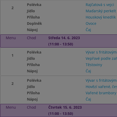
Polévka
Rajčatová s vejci
2
Jídlo
Maďarský perkelt
Příloha
Houskový knedlík
Doplněk
Ovoce
Nápoj
Čaj
Menu
Chod
Středa 14. 6. 2023
(11:00 - 13:50)
Polévka
Vývar s fritátový
1
Jídlo
Vepřové podle za
Příloha
Těstoviny
Nápoj
Čaj
Polévka
Vývar s fritátový
2
Jídlo
Hovězí vařené, če
Příloha
Vařené brambor
Nápoj
Čaj
Menu
Chod
Čtvrtek 15. 6. 2023
(11:00 - 13:50)