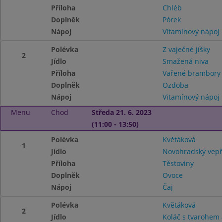
Příloha
Chléb
Doplněk
Pórek
Nápoj
Vitamínový nápoj
Polévka
Z vaječné jíšky
2
Jídlo
Smažená niva
Příloha
Vařené brambor
Doplněk
Ozdoba
Nápoj
Vitamínový nápoj
Menu
Chod
Středa 21. 6. 2023
(11:00 - 13:50)
Polévka
Květáková
1
Jídlo
Novohradský vepř
Příloha
Těstoviny
Doplněk
Ovoce
Nápoj
Čaj
Polévka
Květáková
2
Jídlo
Koláč s tvarohem