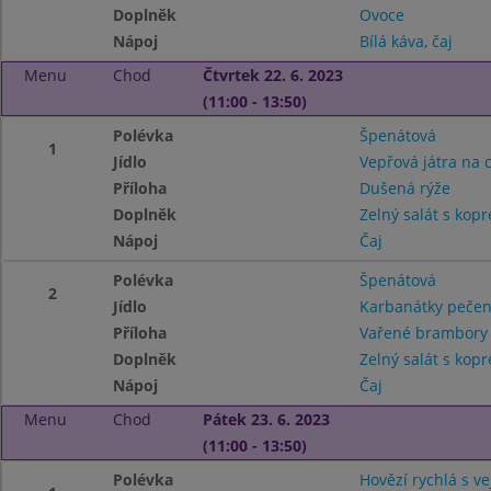
Doplněk
Ovoce
Nápoj
Bílá káva, čaj
Menu
Chod
Čtvrtek 22. 6. 2023
(11:00 - 13:50)
Polévka
Špenátová
1
Jídlo
Vepřová játra na 
Příloha
Dušená rýže
Doplněk
Zelný salát s kop
Nápoj
Čaj
Polévka
Špenátová
2
Jídlo
Karbanátky peče
Příloha
Vařené brambor
Doplněk
Zelný salát s kop
Nápoj
Čaj
Menu
Chod
Pátek 23. 6. 2023
(11:00 - 13:50)
Polévka
Hovězí rychlá s v