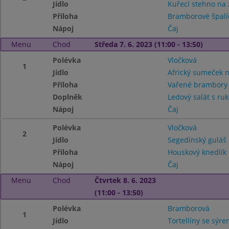
Jídlo
Kuřecí stehno na 
Příloha
Bramborové špalí
Nápoj
Čaj
Menu
Chod
Středa 7. 6. 2023 (11:00 - 13:50)
Polévka
Vločková
1
Jídlo
Africký sumeček 
Příloha
Vařené brambor
Doplněk
Ledový salát s ru
Nápoj
Čaj
Polévka
Vločková
2
Jídlo
Segedínský guláš 
Příloha
Houskový knedlík
Nápoj
Čaj
Menu
Chod
Čtvrtek 8. 6. 2023
(11:00 - 13:50)
Polévka
Bramborová
1
Jídlo
Tortellíny se sýr