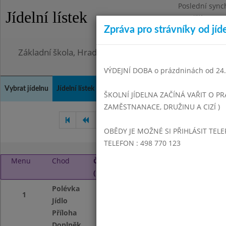
Poslední sync
Jídelní lístek
Pondělí 3.8.20
Zpráva pro strávníky od jíd
Omezení obje
Základní škola, Hradec Králové, Bezručova 1468
VÝDEJNÍ DOBA o prázdninách od 24.8
Vybrat jídelnu
Jídelní lístek
Historie
Kontakty a informace
Doch
ŠKOLNÍ JÍDELNA ZAČÍNÁ VAŘIT O PR
ZAMĚSTNANACE, DRUŽINU A CIZÍ )
Duben 2023
Květen 2023
OBĚDY JE MOŽNÉ SI PŘIHLÁSIT TELE
TELEFON : 498 770 123
Menu
Chod
Čtvrtek 1. 6. 2023
(11:00 - 13:50)
Polévka
Kapustová
1
Jídlo
Šoulet s masem a
Příloha
Kunovjanka
Doplněk
Tvarohová pěna