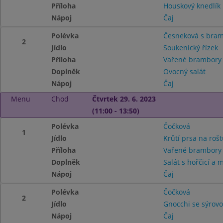
Příloha
Houskový knedlík
Nápoj
Čaj
Polévka
Česneková s bram
2
Jídlo
Soukenický řízek
Příloha
Vařené brambor
Doplněk
Ovocný salát
Nápoj
Čaj
Menu
Chod
Čtvrtek 29. 6. 2023
(11:00 - 13:50)
Polévka
Čočková
1
Jídlo
Krůtí prsa na rošt
Příloha
Vařené brambor
Doplněk
Salát s hořčicí a
Nápoj
Čaj
Polévka
Čočková
2
Jídlo
Gnocchi se sýrov
Nápoj
Čaj