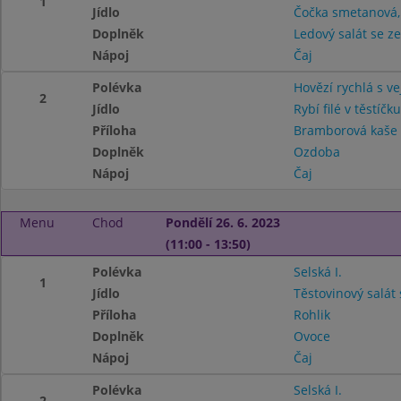
1
Jídlo
Čočka smetanová,
Doplněk
Ledový salát se z
Nápoj
Čaj
Polévka
Hovězí rychlá s v
2
Jídlo
Rybí filé v těstíčku
Příloha
Bramborová kaš
Doplněk
Ozdoba
Nápoj
Čaj
Menu
Chod
Pondělí 26. 6. 2023
(11:00 - 13:50)
Polévka
Selská I.
1
Jídlo
Těstovinový salát
Příloha
Rohlik
Doplněk
Ovoce
Nápoj
Čaj
Polévka
Selská I.
2