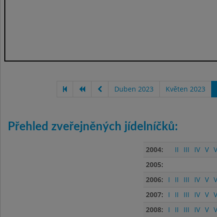
Duben 2023
Květen 2023
Přehled zveřejněných jídelníčků:
2004:
II
III
IV
V
V
2005:
2006:
I
II
III
IV
V
V
2007:
I
II
III
IV
V
V
2008:
I
II
III
IV
V
V