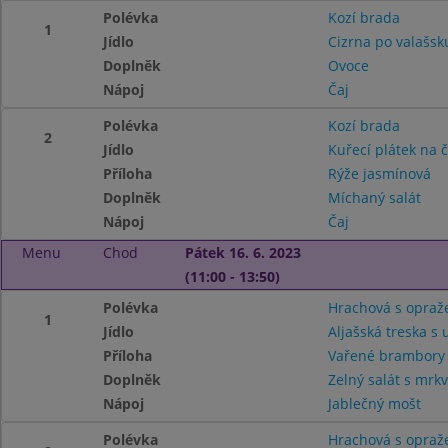
Polévka
Kozí brada
1
Jídlo
Cizrna po valašsk
Doplněk
Ovoce
Nápoj
Čaj
Polévka
Kozí brada
2
Jídlo
Kuřecí plátek na 
Příloha
Rýže jasmínová
Doplněk
Míchaný salát
Nápoj
Čaj
Menu
Chod
Pátek 16. 6. 2023
(11:00 - 13:50)
Polévka
Hrachová s opra
1
Jídlo
Aljašská treska s
Příloha
Vařené brambor
Doplněk
Zelný salát s mrkv
Nápoj
Jablečný mošt
Polévka
Hrachová s opra