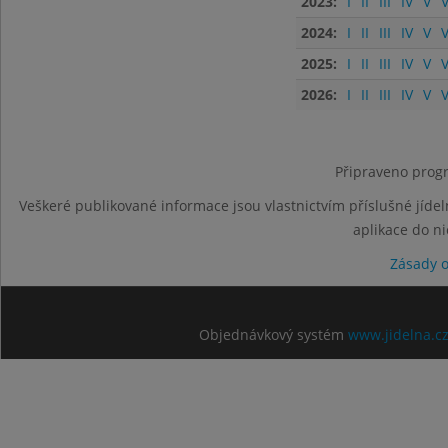
2023:
I
II
III
IV
V
V
2024:
I
II
III
IV
V
V
2025:
I
II
III
IV
V
V
2026:
I
II
III
IV
V
V
Připraveno progr
Veškeré publikované informace jsou vlastnictvím příslušné jídel
aplikace do n
Zásady 
Objednávkový systém
www.jidelna.c