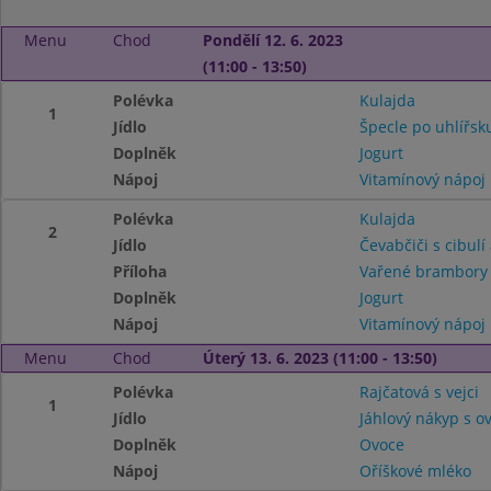
Menu
Chod
Pondělí 12. 6. 2023
(11:00 - 13:50)
Polévka
Kulajda
1
Jídlo
Špecle po uhlířsk
Doplněk
Jogurt
Nápoj
Vitamínový nápoj
Polévka
Kulajda
2
Jídlo
Čevabčiči s cibulí 
Příloha
Vařené brambor
Doplněk
Jogurt
Nápoj
Vitamínový nápoj
Menu
Chod
Úterý 13. 6. 2023 (11:00 - 13:50)
Polévka
Rajčatová s vejci
1
Jídlo
Jáhlový nákyp s 
Doplněk
Ovoce
Nápoj
Oříškové mléko