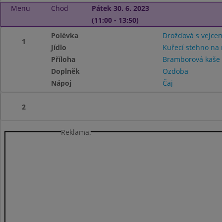
Menu
Chod
Pátek 30. 6. 2023
(11:00 - 13:50)
Polévka
Drožďová s vejce
1
Jídlo
Kuřecí stehno na
Příloha
Bramborová kaš
Doplněk
Ozdoba
Nápoj
Čaj
2
Reklama: