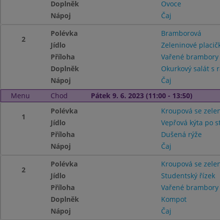
Doplněk
Ovoce
Nápoj
Čaj
Polévka
Bramborová
2
Jídlo
Zeleninové placič
Příloha
Vařené brambor
Doplněk
Okurkový salát s r
Nápoj
Čaj
Menu
Chod
Pátek 9. 6. 2023 (11:00 - 13:50)
Polévka
Kroupová se zele
1
Jídlo
Vepřová kýta po s
Příloha
Dušená rýže
Nápoj
Čaj
Polévka
Kroupová se zele
2
Jídlo
Studentský řízek
Příloha
Vařené brambor
Doplněk
Kompot
Nápoj
Čaj