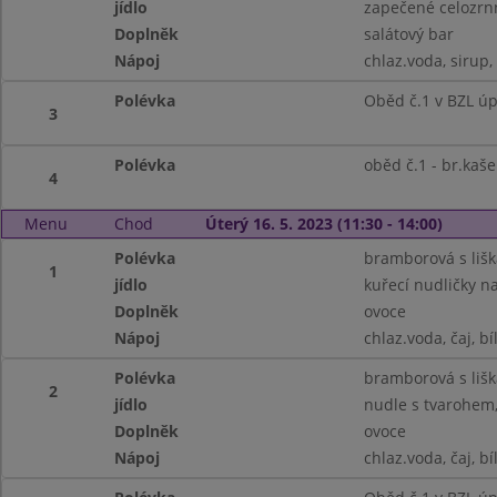
jídlo
zapečené celozrnn
Doplněk
salátový bar
Nápoj
chlaz.voda, sirup,
Polévka
Oběd č.1 v BZL ú
3
Polévka
oběd č.1 - br.kaš
4
Menu
Chod
Úterý 16. 5. 2023 (11:30 - 14:00)
Polévka
bramborová s liš
1
jídlo
kuřecí nudličky n
Doplněk
ovoce
Nápoj
chlaz.voda, čaj, bí
Polévka
bramborová s liš
2
jídlo
nudle s tvarohem,
Doplněk
ovoce
Nápoj
chlaz.voda, čaj, bí