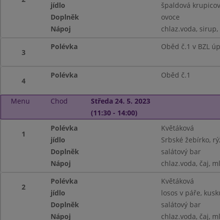
jídlo
špaldová krupicová
Doplněk
ovoce
Nápoj
chlaz.voda, sirup,
Polévka
Oběd č.1 v BZL ú
3
Polévka
Oběd č.1
4
Menu
Chod
Středa 24. 5. 2023
(11:30 - 14:00)
Polévka
Květáková
1
jídlo
Srbské žebírko, r
Doplněk
salátový bar
Nápoj
chlaz.voda, čaj, m
Polévka
Květáková
2
jídlo
losos v páře, kusk
Doplněk
salátový bar
Nápoj
chlaz.voda, čaj, m