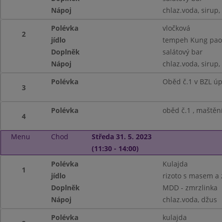
Nápoj
chlaz.voda, sirup,
Polévka
vločková
2
jídlo
tempeh Kung pao,
Doplněk
salátový bar
Nápoj
chlaz.voda, sirup,
Polévka
Oběd č.1 v BZL ú
3
Polévka
oběd č.1 , maštěn
4
Menu
Chod
Středa 31. 5. 2023
(11:30 - 14:00)
Polévka
Kulajda
1
jídlo
rizoto s masem a 
Doplněk
MDD - zmrzlinka
Nápoj
chlaz.voda, džus
Polévka
kulajda