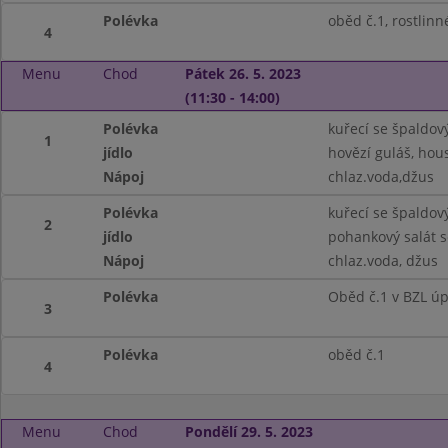
Polévka
oběd č.1, rostlin
4
Menu
Chod
Pátek 26. 5. 2023
(11:30 - 14:00)
Polévka
kuřecí se špaldo
1
jídlo
hovězí guláš, hous
Nápoj
chlaz.voda,džus
Polévka
kuřecí se špaldo
2
jídlo
pohankový salát se
Nápoj
chlaz.voda, džus
Polévka
Oběd č.1 v BZL ú
3
Polévka
oběd č.1
4
Menu
Chod
Pondělí 29. 5. 2023