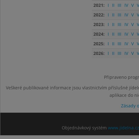
2021:
I
II
III
IV
V
V
2022:
I
II
III
IV
V
V
2023:
I
II
III
IV
V
V
2024:
I
II
III
IV
V
V
2025:
I
II
III
IV
V
V
2026:
I
II
III
IV
V
V
Připraveno progr
Veškeré publikované informace jsou vlastnictvím příslušné jídel
aplikace do n
Zásady 
Objednávkový systém
www.jidelna.c