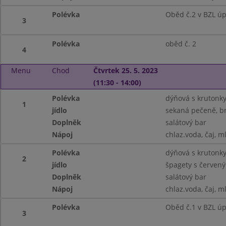
Polévka
Oběd č.2 v BZL úp
3
Polévka
oběd č. 2
4
Menu
Chod
Čtvrtek 25. 5. 2023
(11:30 - 14:00)
Polévka
dýňová s krutonk
1
jídlo
sekaná pečeně, b
Doplněk
salátový bar
Nápoj
chlaz.voda, čaj, m
Polévka
dýňová s krutonk
2
jídlo
špagety s červen
Doplněk
salátový bar
Nápoj
chlaz.voda, čaj, m
Polévka
Oběd č.1 v BZL ú
3