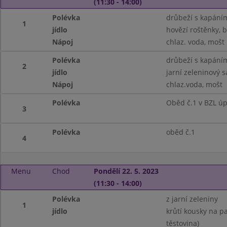
(11:30 - 14:00)
Polévka
drůbeží s kapání
1
jídlo
hovězí roštěnky, 
Nápoj
chlaz. voda, mošt
Polévka
drůbeží s kapání
2
jídlo
jarní zeleninový 
Nápoj
chlaz.voda, mošt
Polévka
Oběd č.1 v BZL ú
3
Polévka
oběd č.1
4
Menu
Chod
Pondělí 22. 5. 2023
(11:30 - 14:00)
Polévka
z jarní zeleniny
1
jídlo
krůtí kousky na pa
těstovina)