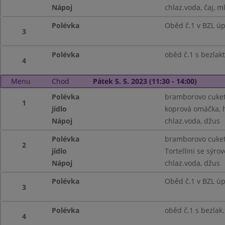
Nápoj
chlaz.voda, čaj, m
Polévka
Oběd č.1 v BZL ú
3
Polévka
oběd č.1 s bezlak
4
Menu
Chod
Pátek 5. 5. 2023 (11:30 - 14:00)
Polévka
bramborovo cuket
1
jídlo
koprová omáčka, 
Nápoj
chlaz.voda, džus
Polévka
bramborovo cuket
2
jídlo
Tortellini se sýr
Nápoj
chlaz.voda, džus
Polévka
Oběd č.1 v BZL ú
3
Polévka
oběd č.1 s bezla
4