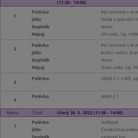
(11:30 - 14:00)
Polévka
Pol.celerová s kru
1
jídlo
čočka z jednoho hr
Doplněk
ovoce
Nápoj
chl.voda, čaj, mlé
Polévka
Pol.celerová s kru
2
jídlo
kuřeci raebit, br
Doplněk
ovoce
Nápoj
chlaz.voda, čaj, m
Polévka
Oběd č.1 v BZL ú
3
Polévka
oběd č.1
4
Menu
Chod
Úterý 30. 5. 2023 (11:30 - 14:00)
Polévka
vločková
1
jídlo
Čevabčiči,brambor
Doplněk
salátový bar