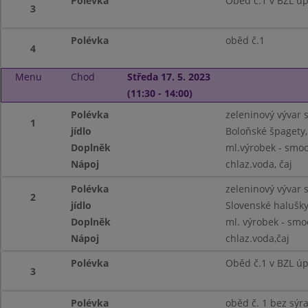
Polévka
Oběd č.1 v BZL ú
3
Polévka
oběd č.1
4
Menu
Chod
Středa 17. 5. 2023
(11:30 - 14:00)
Polévka
zeleninový vývar 
1
jídlo
Boloňské špagety,
Doplněk
ml.výrobek - sm
Nápoj
chlaz.voda, čaj
Polévka
zeleninový vývar 
2
jídlo
Slovenské halušky
Doplněk
ml. výrobek - sm
Nápoj
chlaz.voda,čaj
Polévka
Oběd č.1 v BZL ú
3
Polévka
oběd č. 1 bez sýr