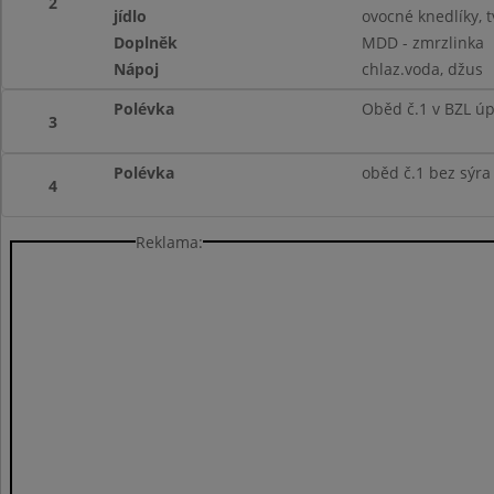
2
jídlo
ovocné knedlíky, t
Doplněk
MDD - zmrzlinka
Nápoj
chlaz.voda, džus
Polévka
Oběd č.1 v BZL ú
3
Polévka
oběd č.1 bez sýra
4
Reklama: