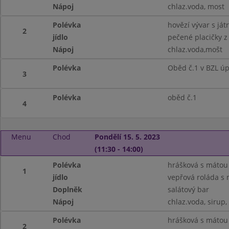
Nápoj
chlaz.voda, most
Polévka
hovězí vývar s ját
2
jídlo
pečené placičky z
Nápoj
chlaz.voda,mošt
Polévka
Oběd č.1 v BZL ú
3
Polévka
oběd č.1
4
Menu
Chod
Pondělí 15. 5. 2023
(11:30 - 14:00)
Polévka
hrášková s mátou
1
jídlo
vepřová roláda s
Doplněk
salátový bar
Nápoj
chlaz.voda, sirup,
Polévka
hrášková s mátou
2