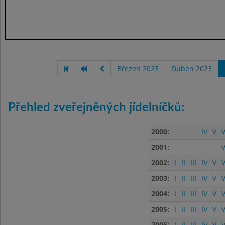
Březen 2023
Duben 2023
Přehled zveřejněných jídelníčků:
2000:
IV
V
V
2001:
V
2002:
I
II
III
IV
V
V
2003:
I
II
III
IV
V
V
2004:
I
II
III
IV
V
V
2005:
I
II
III
IV
V
V
2006:
I
II
III
IV
V
V