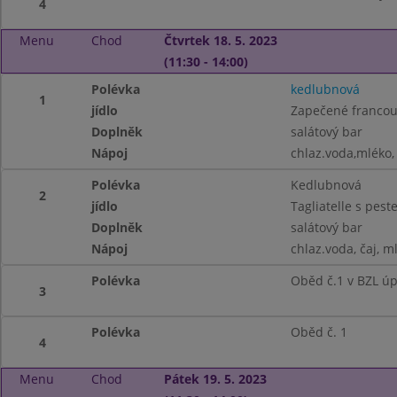
4
Menu
Chod
Čtvrtek 18. 5. 2023
(11:30 - 14:00)
Polévka
kedlubnová
1
jídlo
Zapečené franco
Doplněk
salátový bar
Nápoj
chlaz.voda,mléko, 
Polévka
Kedlubnová
2
jídlo
Tagliatelle s pe
Doplněk
salátový bar
Nápoj
chlaz.voda, čaj, m
Polévka
Oběd č.1 v BZL ú
3
Polévka
Oběd č. 1
4
Menu
Chod
Pátek 19. 5. 2023