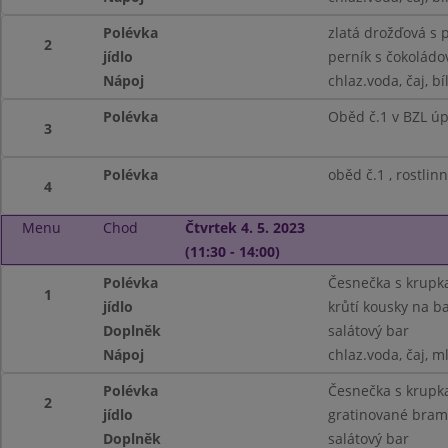
Polévka
zlatá drožďová s
2
jídlo
perník s čokoládo
Nápoj
chlaz.voda, čaj, bí
Polévka
Oběd č.1 v BZL ú
3
Polévka
oběd č.1 , rostlin
4
Menu
Chod
Čtvrtek 4. 5. 2023
(11:30 - 14:00)
Polévka
Česnečka s krupk
1
jídlo
krůtí kousky na ba
Doplněk
salátový bar
Nápoj
chlaz.voda, čaj, m
Polévka
Česnečka s krupk
2
jídlo
gratinované bramb
Doplněk
salátový bar