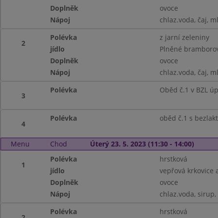
Doplněk
ovoce
Nápoj
chlaz.voda, čaj, m
Polévka
z jarní zeleniny
2
jídlo
Plněné bramborov
Doplněk
ovoce
Nápoj
chlaz.voda, čaj, m
Polévka
Oběd č.1 v BZL ú
3
Polévka
oběd č.1 s bezlak
4
Menu
Chod
Úterý 23. 5. 2023 (11:30 - 14:00)
Polévka
hrstková
1
jídlo
vepřová krkovice 
Doplněk
ovoce
Nápoj
chlaz.voda, sirup,
Polévka
hrstková
2