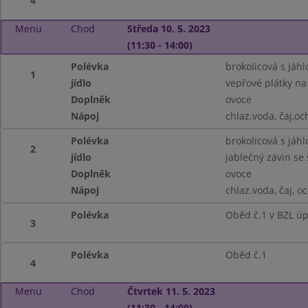
4
Menu
Chod
Středa 10. 5. 2023
(11:30 - 14:00)
Polévka
brokolicová s jáh
1
jídlo
vepřové plátky na
Doplněk
ovoce
Nápoj
chlaz.voda, čaj,o
Polévka
brokolicová s jáh
2
jídlo
jablečný závin se
Doplněk
ovoce
Nápoj
chlaz.voda, čaj, 
Polévka
Oběd č.1 v BZL ú
3
Polévka
Oběd č.1
4
Menu
Chod
Čtvrtek 11. 5. 2023
(11:30 - 14:00)