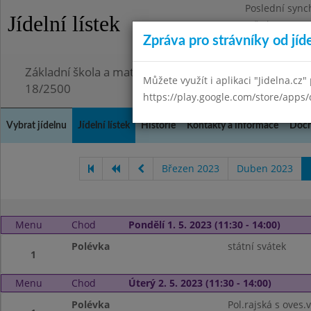
Poslední sync
Jídelní lístek
Středa 29.7.20
Zpráva pro strávníky od jíd
Omezení obje
Základní škola a mateřská škola Chmelnice, Praha 3,
Můžete využít i aplikaci "Jidelna.cz"
18/2500
https://play.google.com/store/apps/
Vybrat jídelnu
Jídelní lístek
Historie
Kontakty a informace
Doch
Březen 2023
Duben 2023
Menu
Chod
Pondělí 1. 5. 2023 (11:30 - 14:00)
Polévka
státní svátek
1
Menu
Chod
Úterý 2. 5. 2023 (11:30 - 14:00)
Polévka
Pol.rajská s oves.