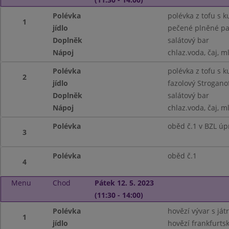
Polévka
polévka z tofu s k
1
jídlo
pečené plněné pap
Doplněk
salátový bar
Nápoj
chlaz.voda, čaj, m
Polévka
polévka z tofu s k
2
jídlo
fazolový Strogano
Doplněk
salátový bar
Nápoj
chlaz.voda, čaj, m
Polévka
oběd č.1 v BZL úp
3
Polévka
oběd č.1
4
Menu
Chod
Pátek 12. 5. 2023
(11:30 - 14:00)
Polévka
hovězí vývar s ját
1
jídlo
hovězí frankfurtsk