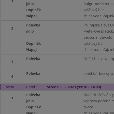
1
jídlo
Bulgurové rizoto 
Doplněk
salátový bar
Nápoj
chlaz.voda, čaj,ml
Polévka
Pol.rajská s oves.
2
jídlo
květákové placičk
personál.důvodů 
Doplněk
salátový bar
Nápoj
chlaz voda, čaj, m
Polévka
Oběd č. 1 v bzl. 
3
Polévka
oběd č.1 bez sýra
4
Menu
Chod
Středa 3. 5. 2023 (11:30 - 14:00)
Polévka
zlatá drožďová s
1
jídlo
vepřová pečeně m
Doplněk
ovoce
Nápoj
chlaz.voda, čaj, bí