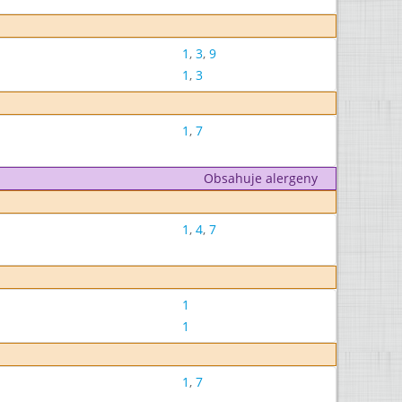
1
,
3
,
9
1
,
3
1
,
7
Obsahuje alergeny
1
,
4
,
7
1
1
1
,
7