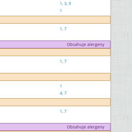
1
,
3
,
9
1
1
,
7
Obsahuje alergeny
1
,
7
1
4
,
7
1
,
7
Obsahuje alergeny