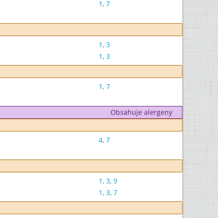
1
,
7
1
,
3
1
,
3
1
,
7
Obsahuje alergeny
4
,
7
1
,
3
,
9
1
,
3
,
7