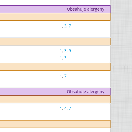
Obsahuje alergeny
1
,
3
,
7
1
,
3
,
9
1
,
3
1
,
7
Obsahuje alergeny
1
,
4
,
7