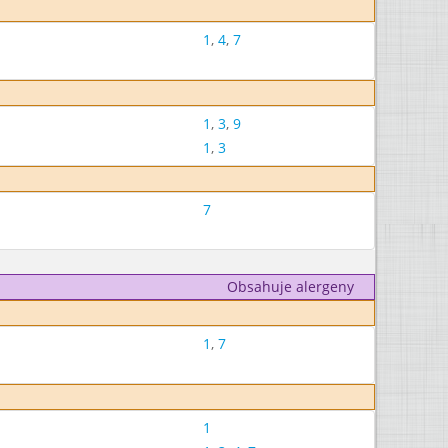
1
,
4
,
7
1
,
3
,
9
1
,
3
7
Obsahuje alergeny
1
,
7
1