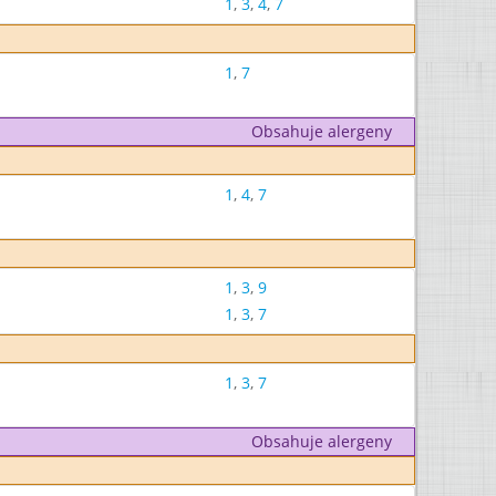
1
,
3
,
4
,
7
1
,
7
Obsahuje alergeny
1
,
4
,
7
1
,
3
,
9
1
,
3
,
7
1
,
3
,
7
Obsahuje alergeny