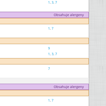
1
,
3
,
7
Obsahuje alergeny
1
,
7
9
1
,
3
,
7
7
Obsahuje alergeny
1
,
7