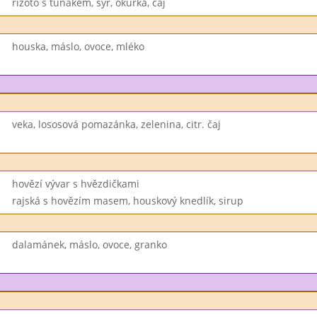
rizoto s tuňákem, sýr, okurka, čaj
houska, máslo, ovoce, mléko
veka, lososová pomazánka, zelenina, citr. čaj
hovězí vývar s hvězdičkami
rajská s hovězím masem, houskový knedlík, sirup
dalamánek, máslo, ovoce, granko