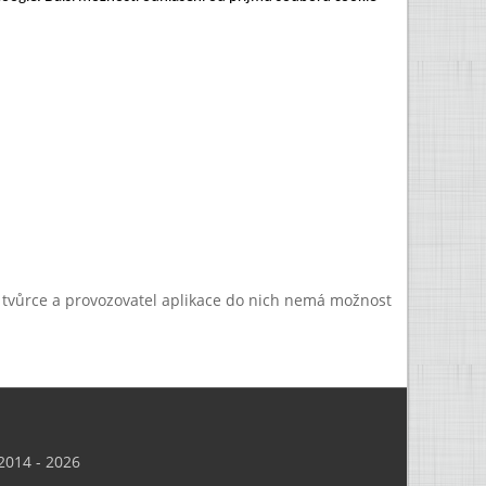
a tvůrce a provozovatel aplikace do nich nemá možnost
014 - 2026