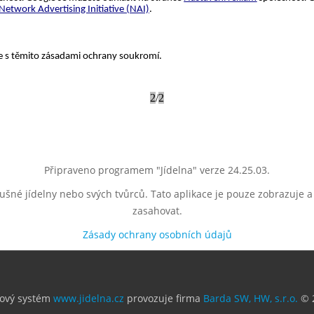
Připraveno programem "Jídelna" verze 24.25.03.
lušné jídelny nebo svých tvůrců. Tato aplikace je pouze zobrazuje 
zasahovat.
Zásady ochrany osobních údajů
ový systém
www.jidelna.cz
provozuje firma
Barda SW, HW, s.r.o.
© 2