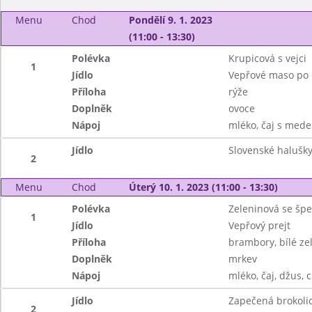
Menu
Chod
Pondělí 9. 1. 2023
(11:00 - 13:30)
Polévka
Krupicová s vejci
1
Jídlo
Vepřové maso po 
Příloha
rýže
Doplněk
ovoce
Nápoj
mléko, čaj s mede
Jídlo
Slovenské halušky
2
Menu
Chod
Úterý 10. 1. 2023 (11:00 - 13:30)
Polévka
Zeleninová se šp
1
Jídlo
Vepřový prejt
Příloha
brambory, bílé ze
Doplněk
mrkev
Nápoj
mléko, čaj, džus, c
Jídlo
Zapečená brokoli
2