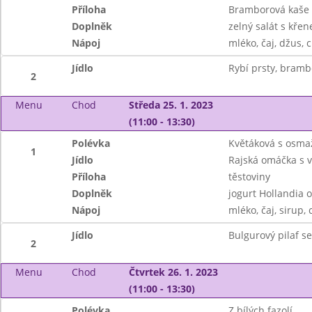
Příloha
Bramborová kaše
Doplněk
zelný salát s kře
Nápoj
mléko, čaj, džus, 
Jídlo
Rybí prsty, bramb
2
Menu
Chod
Středa 25. 1. 2023
(11:00 - 13:30)
Polévka
Květáková s osma
1
Jídlo
Rajská omáčka s
Příloha
těstoviny
Doplněk
jogurt Hollandia o
Nápoj
mléko, čaj, sirup, 
Jídlo
Bulgurový pilaf s
2
Menu
Chod
Čtvrtek 26. 1. 2023
(11:00 - 13:30)
Polévka
Z bílých fazolí