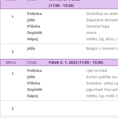
(11:00 - 13:30)
Polévka
Drožďová se zele
1
Jídlo
Zapečené těstov
Příloha
červená řepa
Doplněk
ovoce
Nápoj
mléko, čaj, džus, c
Jídlo
Bulgur s ovocem
2
Menu
Chod
Pátek 6. 1. 2023 (11:00 - 13:30)
Polévka
rybí sicilská
1
Jídlo
Kuřecí paličky na
Příloha
brambor, zelný sa
Doplněk
jogurtové řezy pe
Nápoj
mléko, čaj, mošt, c
2