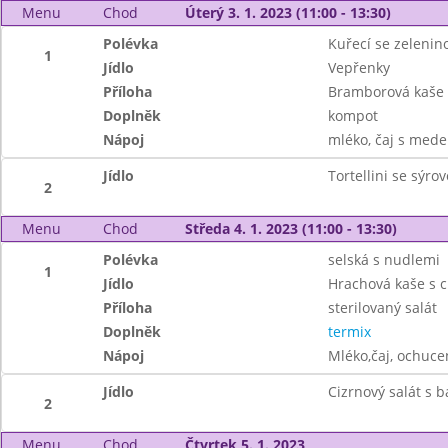
Menu
Chod
Úterý 3. 1. 2023 (11:00 - 13:30)
Polévka
Kuřecí se zelenin
1
Jídlo
Vepřenky
Příloha
Bramborová kaše
Doplněk
kompot
Nápoj
mléko, čaj s mede
Jídlo
Tortellini se sýr
2
Menu
Chod
Středa 4. 1. 2023 (11:00 - 13:30)
Polévka
selská s nudlemi
1
Jídlo
Hrachová kaše s c
Příloha
sterilovaný salát
Doplněk
termix
Nápoj
Mléko,čaj, ochuce
Jídlo
Cizrnový salát s 
2
Menu
Chod
Čtvrtek 5. 1. 2023