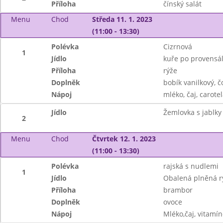
Příloha
čínský salát
Menu
Chod
Středa 11. 1. 2023
(11:00 - 13:30)
Polévka
Cizrnová
1
Jídlo
kuře po provensá
Příloha
rýže
Doplněk
bobík vanilkový, 
Nápoj
mléko, čaj, carotel
Jídlo
Žemlovka s jablky
2
Menu
Chod
Čtvrtek 12. 1. 2023
(11:00 - 13:30)
Polévka
rajská s nudlemi
1
Jídlo
Obalená plněná r
Příloha
brambor
Doplněk
ovoce
Nápoj
Mléko,čaj, vitamí