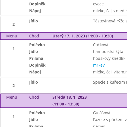
Doplněk
ovoce
Nápoj
mléko, čaj s mede
Jídlo
Těstovinová rýže
2
Menu
Chod
Úterý 17. 1. 2023 (11:00 - 13:30)
Polévka
Čočková
1
Jídlo
hamburská kýta
Příloha
houskový knedlík
Doplněk
mrkev
Nápoj
mléko, čaj, vitam.
Jídlo
Špecle s kuřecím
2
Menu
Chod
Středa 18. 1. 2023
(11:00 - 13:30)
Polévka
Gulášová
1
Jídlo
Fazole s párkem v
Příloha
pečivo