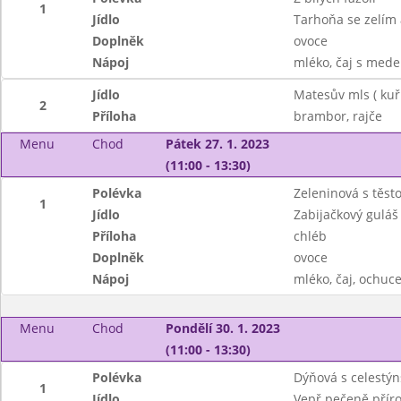
1
Jídlo
Tarhoňa se zelí
Doplněk
ovoce
Nápoj
mléko, čaj s mede
Jídlo
Matesův mls ( ku
2
Příloha
brambor, rajče
Menu
Chod
Pátek 27. 1. 2023
(11:00 - 13:30)
Polévka
Zeleninová s těst
1
Jídlo
Zabijačkový guláš
Příloha
chléb
Doplněk
ovoce
Nápoj
mléko, čaj, ochuce
Menu
Chod
Pondělí 30. 1. 2023
(11:00 - 13:30)
Polévka
Dýňová s celestý
1
Jídlo
Vepř.pečeně přír