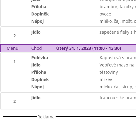
Příloha
brambor, fazolky 
Doplněk
ovoce
Nápoj
mléko, čaj, mošt, c
Jídlo
zapečené fleky s
2
Menu
Chod
Úterý 31. 1. 2023 (11:00 - 13:30)
Polévka
Kapustová s bra
1
Jídlo
Vepřové maso na 
Příloha
těstoviny
Doplněk
mrkev
Nápoj
mléko, čaj, sirup, 
Jídlo
francouzské bramb
2
Reklama: