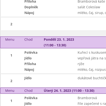
Příloha
Bramborová kaše
Doplněk
salát Coleslaw
Nápoj
mléko, čaj, sirup, 
2
Menu
Chod
Pondělí 23. 1. 2023
(11:00 - 13:30)
Polévka
Kuřecí s kuskuse
1
Jídlo
vepřová játra na 
Příloha
rýže
Nápoj
mléko, čaj, rozpus
Jídlo
dukátové buchtič
2
Menu
Chod
Úterý 24. 1. 2023 (11:00 - 13:30)
Polévka
Bramborová
1
Jídlo
File zapečené s r