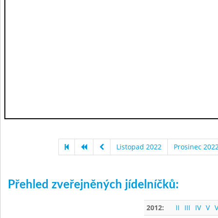
Listopad 2022
Prosinec 202
Přehled zveřejněných jídelníčků:
2012:
II
III
IV
V
V