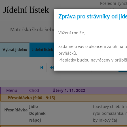
Poslední sync
Jídelní lístek
Pondělí 3.8.20
Zpráva pro strávníky od jíd
Omezení obje
Mateřská škola Šebetov, příspěvková organizace
Vážení rodiče,
žádáme o vás o ukončení záloh na t
Vybrat jídelnu
Jídelní lístek
Historie
Kontakty a informace
Doch
prvňáčků.
Přeplatky budou navráceny v průbě
Září 2022
Říjen 2022
Li
Menu
Chod
Úterý 1. 11. 2022
Přesnídávka (9:00 - 9:15)
Jídlo
toustový chléb tm
Přesnídávka
Doplněk
rybí pomazánka, r
Nápoj
bylinkový čaj