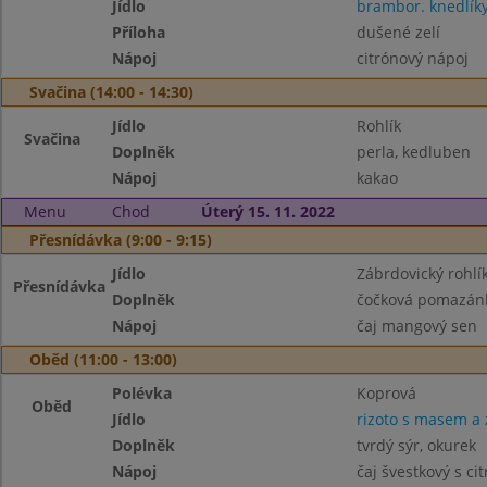
Jídlo
brambor. knedlí
Příloha
dušené zelí
Nápoj
citrónový nápoj
Svačina (14:00 - 14:30)
Jídlo
Rohlík
Svačina
Doplněk
perla, kedluben
Nápoj
kakao
Menu
Chod
Úterý 15. 11. 2022
Přesnídávka (9:00 - 9:15)
Jídlo
Zábrdovický rohlí
Přesnídávka
Doplněk
čočková pomazánk
Nápoj
čaj mangový sen
Oběd (11:00 - 13:00)
Polévka
Koprová
Oběd
Jídlo
rizoto s masem a 
Doplněk
tvrdý sýr, okurek
Nápoj
čaj švestkový s c