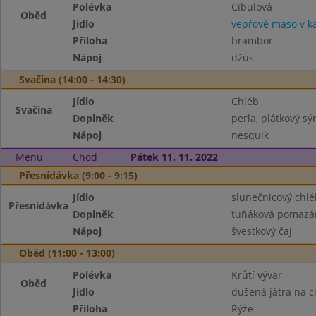
Polévka
Cibulová
Oběd
Jídlo
vepřové maso v k
Příloha
brambor
Nápoj
džus
Svačina (14:00 - 14:30)
Jídlo
Chléb
Svačina
Doplněk
perla, plátkový sýr
Nápoj
nesquik
Menu
Chod
Pátek 11. 11. 2022
Přesnídávka (9:00 - 9:15)
Jídlo
slunečnicový chlé
Přesnídávka
Doplněk
tuňáková pomazán
Nápoj
švestkový čaj
Oběd (11:00 - 13:00)
Polévka
Krůtí vývar
Oběd
Jídlo
dušená játra na c
Příloha
Rýže