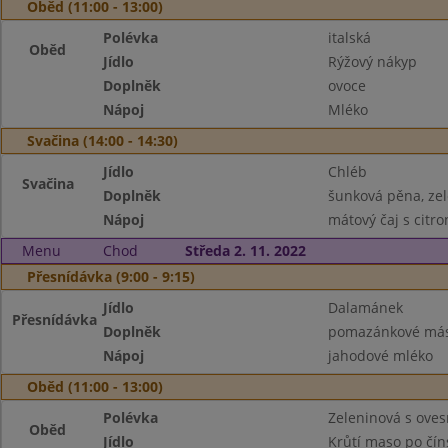
Oběd (11:00 - 13:00)
Polévka
italská
Oběd
Jídlo
Rýžový nákyp
Doplněk
ovoce
Nápoj
Mléko
Svačina (14:00 - 14:30)
Jídlo
Chléb
Svačina
Doplněk
šunková pěna, ze
Nápoj
mátový čaj s citr
Menu
Chod
Středa 2. 11. 2022
Přesnídávka (9:00 - 9:15)
Jídlo
Dalamánek
Přesnídávka
Doplněk
pomazánkové másl
Nápoj
jahodové mléko
Oběd (11:00 - 13:00)
Polévka
Zeleninová s ove
Oběd
Jídlo
Krůtí maso po čín