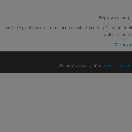
Připraveno progr
Veškeré publikované informace jsou vlastnictvím příslušné jídel
aplikace do n
Zásady 
Objednávkový systém
www.jidelna.c