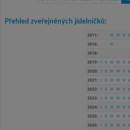
Přehled zveřejněných jídelníčků:
2011:
III
IV
V
V
2016:
III
2018:
2019:
I
II
III
IV
V
V
2020:
I
II
III
IV
V
V
2021:
I
II
III
IV
V
V
2022:
I
II
III
IV
V
V
2023:
I
II
III
IV
V
V
2024:
I
II
III
IV
V
V
2025:
I
II
III
IV
V
V
2026:
I
II
III
IV
V
V