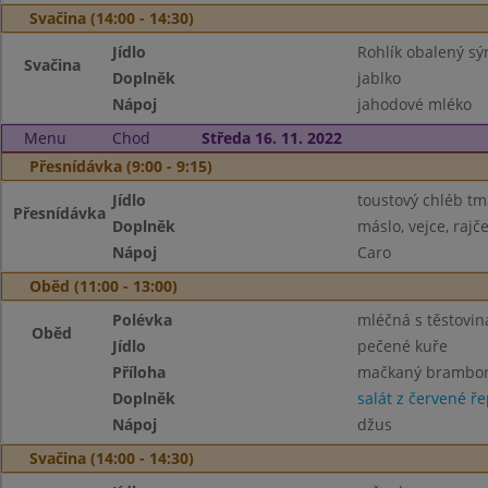
Svačina (14:00 - 14:30)
Jídlo
Rohlík obalený s
Svačina
Doplněk
jablko
Nápoj
jahodové mléko
Menu
Chod
Středa 16. 11. 2022
Přesnídávka (9:00 - 9:15)
Jídlo
toustový chléb tm
Přesnídávka
Doplněk
máslo, vejce, rajč
Nápoj
Caro
Oběd (11:00 - 13:00)
Polévka
mléčná s těstovi
Oběd
Jídlo
pečené kuře
Příloha
mačkaný brambo
Doplněk
salát z červené ř
Nápoj
džus
Svačina (14:00 - 14:30)