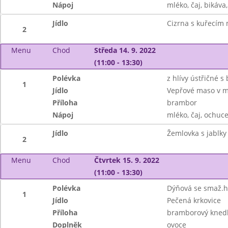
Nápoj
mléko, čaj, bikáva
Jídlo
Cizrna s kuřecím
2
Menu
Chod
Středa 14. 9. 2022
(11:00 - 13:30)
Polévka
z hlívy ústřičné 
1
Jídlo
Vepřové maso v m
Příloha
brambor
Nápoj
mléko, čaj, ochuce
Jídlo
Žemlovka s jablky
2
Menu
Chod
Čtvrtek 15. 9. 2022
(11:00 - 13:30)
Polévka
Dýňová se smaž.
1
Jídlo
Pečená krkovice
Příloha
bramborový knedl
Doplněk
ovoce