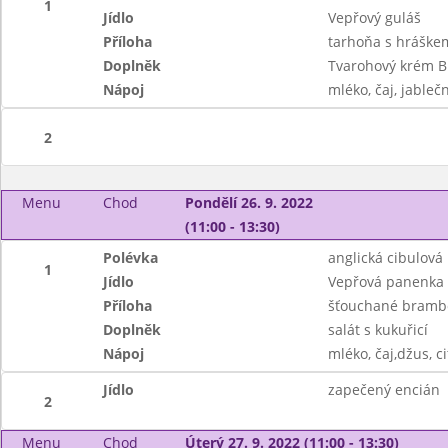
1
Jídlo
Vepřový guláš
Příloha
tarhoňa s hráške
Doplněk
Tvarohový krém Bi
Nápoj
mléko, čaj, jableč
2
Menu
Chod
Pondělí 26. 9. 2022
(11:00 - 13:30)
Polévka
anglická cibulová
1
Jídlo
Vepřová panenka 
Příloha
šťouchané bramb
Doplněk
salát s kukuřicí
Nápoj
mléko, čaj,džus, c
Jídlo
zapečený encián
2
Menu
Chod
Úterý 27. 9. 2022 (11:00 - 13:30)