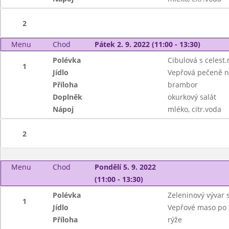
2
Menu
Chod
Pátek 2. 9. 2022 (11:00 - 13:30)
Polévka
Cibulová s celest
1
Jídlo
Vepřová pečeně n
Příloha
brambor
Doplněk
okurkový salát
Nápoj
mléko, citr.voda
2
Menu
Chod
Pondělí 5. 9. 2022
(11:00 - 13:30)
Polévka
Zeleninový vývar 
1
Jídlo
Vepřové maso po 
Příloha
rýže