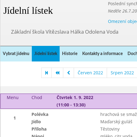
Poslední sync
Jídelní lístek
Neděle 26.7.2
Omezení obje
Základní škola Vítězslava Hálka Odolena Voda
Vybrat jídelnu
Jídelní lístek
Historie
Kontakty a informace
Doch
Červen 2022
Srpen 2022
Menu
Chod
Čtvrtek 1. 9. 2022
(11:00 - 13:30)
Polévka
hrachová se sma
1
Jídlo
Maďarský guláš
Příloha
Těstoviny
Nápoj
mléko, citr.voda