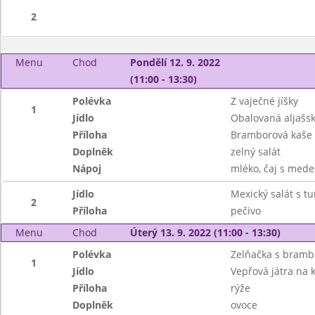
2
Menu
Chod
Pondělí 12. 9. 2022
(11:00 - 13:30)
Polévka
Z vaječné jíšky
1
Jídlo
Obalovaná aljašsk
Příloha
Bramborová kaše
Doplněk
zelný salát
Nápoj
mléko, čaj s mede
Jídlo
Mexický salát s t
2
Příloha
pečivo
Menu
Chod
Úterý 13. 9. 2022 (11:00 - 13:30)
Polévka
Zelňačka s bramb
1
Jídlo
Vepřová játra na k
Příloha
rýže
Doplněk
ovoce