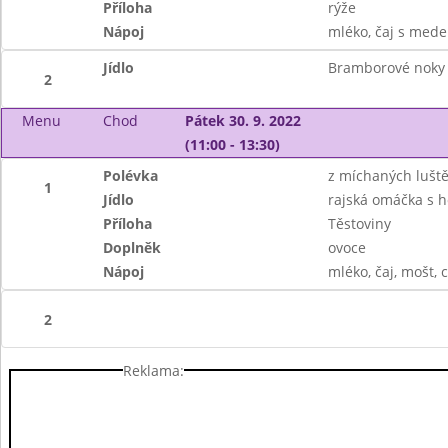
Příloha
rýže
Nápoj
mléko, čaj s mede
Jídlo
Bramborové noky
2
Menu
Chod
Pátek 30. 9. 2022
(11:00 - 13:30)
Polévka
z míchaných lušt
1
Jídlo
rajská omáčka s
Příloha
Těstoviny
Doplněk
ovoce
Nápoj
mléko, čaj, mošt, c
2
Reklama: