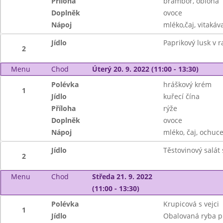
Příloha
brambor, obloha
Doplněk
ovoce
Nápoj
mléko,čaj, vitakáva
Jídlo
Paprikový lusk v r
2
Menu
Chod
Úterý 20. 9. 2022 (11:00 - 13:30)
Polévka
hráškový krém
1
Jídlo
kuřecí čína
Příloha
rýže
Doplněk
ovoce
Nápoj
mléko, čaj, ochuc
Jídlo
Těstovinový salát
2
Menu
Chod
Středa 21. 9. 2022
(11:00 - 13:30)
Polévka
Krupicová s vejci
1
Jídlo
Obalovaná ryba p