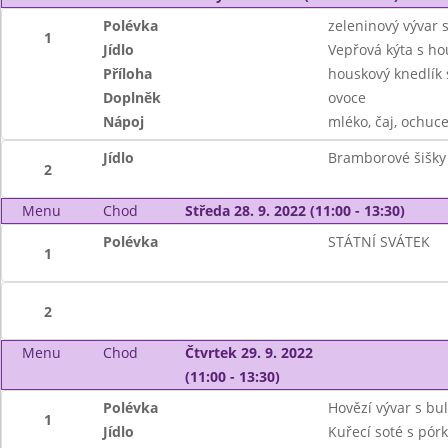
Polévka
zeleninový vývar 
1
Jídlo
Vepřová kýta s h
Příloha
houskový knedlík 
Doplněk
ovoce
Nápoj
mléko, čaj, ochuce
Jídlo
Bramborové šišky
2
Menu
Chod
Středa 28. 9. 2022 (11:00 - 13:30)
Polévka
STÁTNÍ SVÁTEK
1
2
Menu
Chod
Čtvrtek 29. 9. 2022
(11:00 - 13:30)
Polévka
Hovězí vývar s bu
1
Jídlo
Kuřecí soté s pó