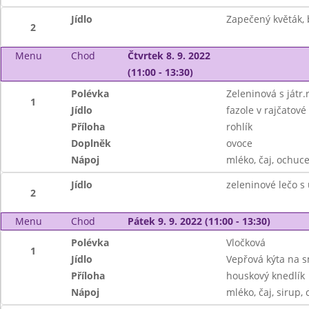
Jídlo
Zapečený květák,
2
Menu
Chod
Čtvrtek 8. 9. 2022
(11:00 - 13:30)
Polévka
Zeleninová s játr.
1
Jídlo
fazole v rajčatov
Příloha
rohlík
Doplněk
ovoce
Nápoj
mléko, čaj, ochuc
Jídlo
zeleninové lečo s
2
Menu
Chod
Pátek 9. 9. 2022 (11:00 - 13:30)
Polévka
Vločková
1
Jídlo
Vepřová kýta na 
Příloha
houskový knedlík
Nápoj
mléko, čaj, sirup, 