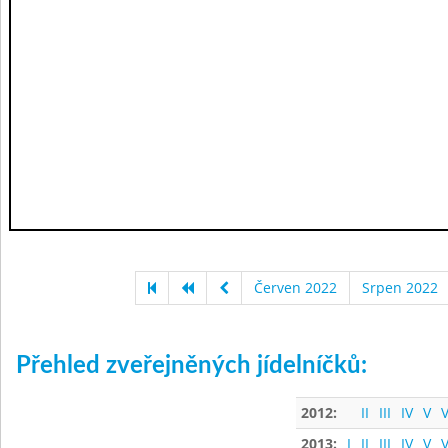
Červen 2022
Srpen 2022
Přehled zveřejněných jídelníčků:
2012:
II
III
IV
V
V
2013:
I
II
III
IV
V
V