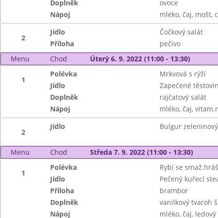
Doplněk
ovoce
Nápoj
mléko, čaj, mošt, c
Jídlo
Čočkový salát
2
Příloha
pečivo
Menu
Chod
Úterý 6. 9. 2022 (11:00 - 13:30)
Polévka
Mrkvová s rýží
1
Jídlo
Zapečené těstov
Doplněk
rajčatový salát
Nápoj
mléko, čaj, vitam.
Jídlo
Bulgur zeleninový
2
Menu
Chod
Středa 7. 9. 2022 (11:00 - 13:30)
Polévka
Rybí se smaž.hrá
1
Jídlo
Pečený kuřecí ste
Příloha
brambor
Doplněk
vanilkový tvaroh 
Nápoj
mléko, čaj, ledový 