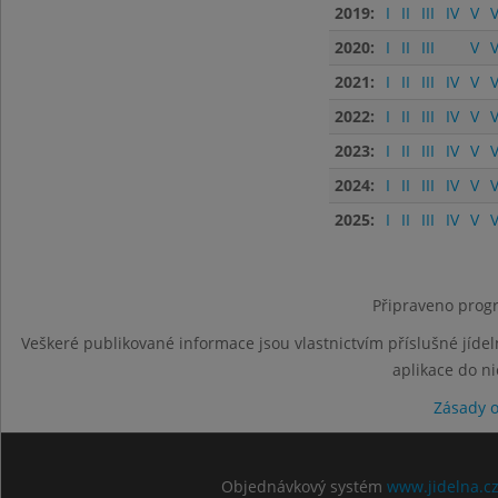
2019:
I
II
III
IV
V
V
2020:
I
II
III
V
V
2021:
I
II
III
IV
V
V
2022:
I
II
III
IV
V
V
2023:
I
II
III
IV
V
V
2024:
I
II
III
IV
V
V
2025:
I
II
III
IV
V
V
Připraveno progr
Veškeré publikované informace jsou vlastnictvím příslušné jídel
aplikace do n
Zásady 
Objednávkový systém
www.jidelna.c