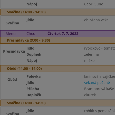
Nápoj
Capri Sune
Svačina (14:00 - 14:30)
Jídlo
obložená veka
Svačina
Menu
Chod
Čtvrtek 7. 7. 2022
Přesnídávka (9:00 - 9:30)
Jídlo
rybičkovo - toma
Přesnídávka
Doplněk
zelenina
Nápoj
mléko
Oběd (11:00 - 14:00)
Polévka
kmínová s vajíčk
Oběd
Jídlo
sekaná pečeně
Příloha
Bramborová kaše
Doplněk
okurek
Svačina (14:00 - 14:30)
Jídlo
rohlík s pomazánk
Svačina