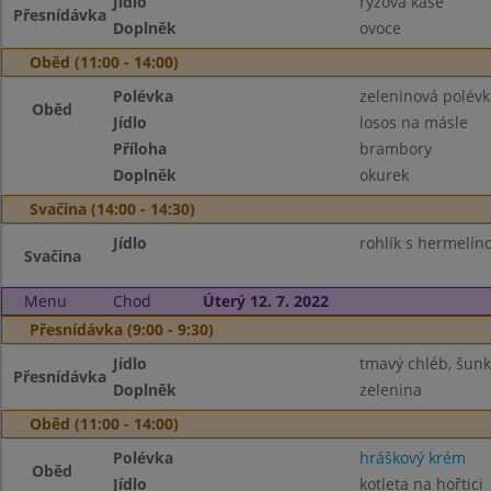
Jídlo
rýžová kaše
Přesnídávka
Doplněk
ovoce
Oběd (11:00 - 14:00)
Polévka
zeleninová polévk
Oběd
Jídlo
losos na másle
Příloha
brambory
Doplněk
okurek
Svačina (14:00 - 14:30)
Jídlo
rohlík s hermelí
Svačina
Menu
Chod
Úterý 12. 7. 2022
Přesnídávka (9:00 - 9:30)
Jídlo
tmavý chléb, šun
Přesnídávka
Doplněk
zelenina
Oběd (11:00 - 14:00)
Polévka
hráškový krém
Oběd
Jídlo
kotleta na hořtici