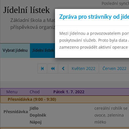
Poslední sync
Jídelní lístek
Pondělí 30.6.2
Zpráva pro strávníky od jíd
Základní škola a Mateřská škola Telnice, okres Brno-
příspěvková organizace
Mezi jídelnou a provozovatelem por
poskytování služeb. Proto byla dat
zamezeno provádět aktivní operace (
Vybrat jídelnu
Jídelní lístek
Historie
Kontakty a informace
Doch
Květen 2022
Červen 2022
Menu
Chod
Pátek 1. 7. 2022
Přesnídávka (9:00 - 9:30)
Jídlo
cereální rohlík se
Přesnídávka
Doplněk
ovoce, zelenina
Nápoj
mléko