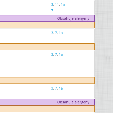
3
,
11
,
1a
7
Obsahuje alergeny
3
,
7
,
1a
3
,
7
,
1a
3
,
7
,
1a
Obsahuje alergeny