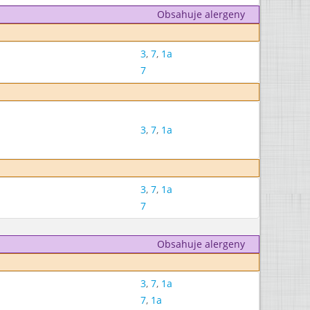
Obsahuje alergeny
3
,
7
,
1a
7
3
,
7
,
1a
3
,
7
,
1a
7
Obsahuje alergeny
3
,
7
,
1a
7
,
1a