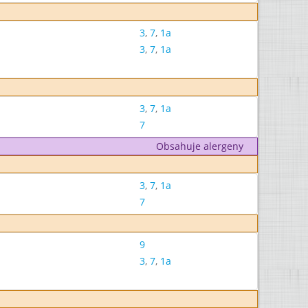
3
,
7
,
1a
3
,
7
,
1a
3
,
7
,
1a
7
Obsahuje alergeny
3
,
7
,
1a
7
9
3
,
7
,
1a