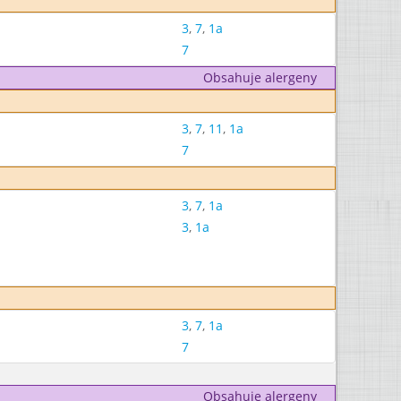
3
,
7
,
1a
7
Obsahuje alergeny
3
,
7
,
11
,
1a
7
3
,
7
,
1a
3
,
1a
3
,
7
,
1a
7
Obsahuje alergeny