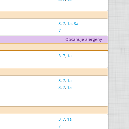
3
,
7
,
1a
,
8a
7
Obsahuje alergeny
3
,
7
,
1a
3
,
7
,
1a
3
,
7
,
1a
3
,
7
,
1a
7