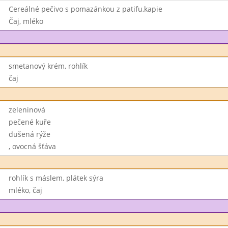
Cereálné pečivo s pomazánkou z patifu,kapie
Čaj, mléko
smetanový krém, rohlík
čaj
zeleninová
pečené kuře
dušená rýže
, ovocná šťáva
rohlík s máslem, plátek sýra
mléko, čaj