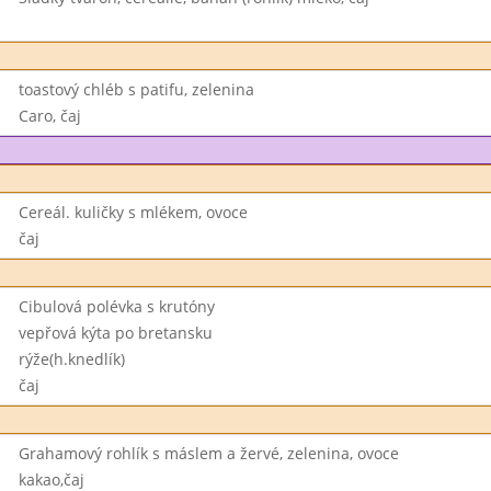
toastový chléb s patifu, zelenina
Caro, čaj
Cereál. kuličky s mlékem, ovoce
čaj
Cibulová polévka s krutóny
vepřová kýta po bretansku
rýže(h.knedlík)
čaj
Grahamový rohlík s máslem a žervé, zelenina, ovoce
kakao,čaj