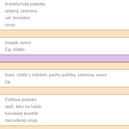
Frankfurtská polévka
sekaná, zelenina
vař. brambor
sirup
loupák, ovoce
Čaj, mléko
toast. chléb s máslem, patifu paštika, zelenina, ovoce
čaj
Čočková polévka
vepř. kýta na halali
houskový knedlík
merunkový sirup