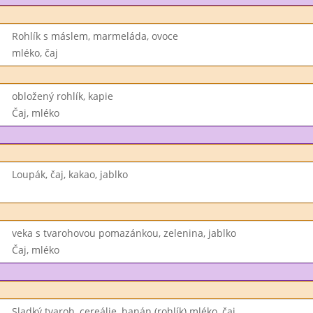
Rohlík s máslem, marmeláda, ovoce
mléko, čaj
obložený rohlík, kapie
Čaj, mléko
Loupák, čaj, kakao, jablko
veka s tvarohovou pomazánkou, zelenina, jablko
Čaj, mléko
Sladký tvaroh, cereálie, banán (rohlík) mléko, čaj