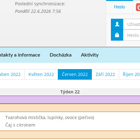
Poslední synchronizace:
Heslo
Pondělí 22.6.2026 7:56
takty a informace
Docházka
Aktivity
uben 2022
Květen 2022
Červen 2022
Září 2022
Říjen 2
Týden 22
Tvarohová mistička, lupínky, ovoce (pečivo)
Čaj s citronem