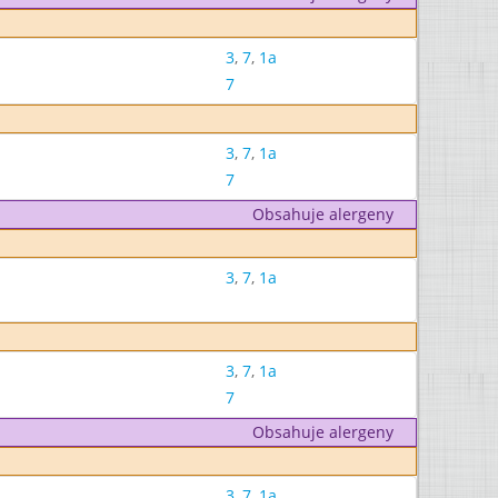
3
,
7
,
1a
7
3
,
7
,
1a
7
Obsahuje alergeny
3
,
7
,
1a
3
,
7
,
1a
7
Obsahuje alergeny
3
,
7
,
1a