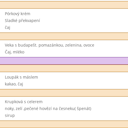
Pórkový krém
Sladké překvapení
čaj
Veka s budapešt. pomazánkou, zelenina, ovoce
Čaj, mléko
Loupák s máslem
kakao, čaj
Krupková s celerem
noky, zelí ,pečené hovězí na česneku( špenát)
sirup