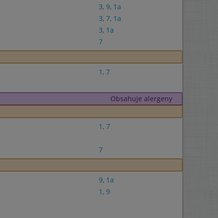
3
,
9
,
1a
3
,
7
,
1a
3
,
1a
7
1
,
7
Obsahuje alergeny
1
,
7
7
9
,
1a
1
,
9