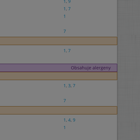
1
,
9
1
,
7
1
7
1
,
7
Obsahuje alergeny
1
,
3
,
7
7
1
,
4
,
9
1