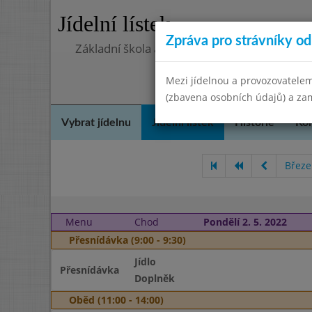
Jídelní lístek
Zpráva pro strávníky od 
Základní škola a Mateřská škola Telnice, o
Mezi jídelnou a provozovatelem
(zbavena osobních údajů) a zam
Vybrat jídelnu
Jídelní lístek
Historie
Kon
Březe
Menu
Chod
Pondělí 2. 5. 2022
Přesnídávka (9:00 - 9:30)
Jídlo
Přesnídávka
Doplněk
Oběd (11:00 - 14:00)