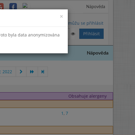
Nápověda
Close
×
Nemůžu se přihlásit
Proto byla data anonymizována
Nápověda
c 2022
Obsahuje alergeny
1
,
7