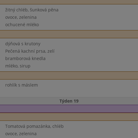
žitný chléb, šunková pěna
ovoce, zelenina
ochucené mléko
dýňová s krutony
Pečená kachní prsa, zelí
bramborová knedla
mléko, sirup
rohlík s máslem
Týden 19
Tomatová pomazánka, chléb
ovoce, zelenina