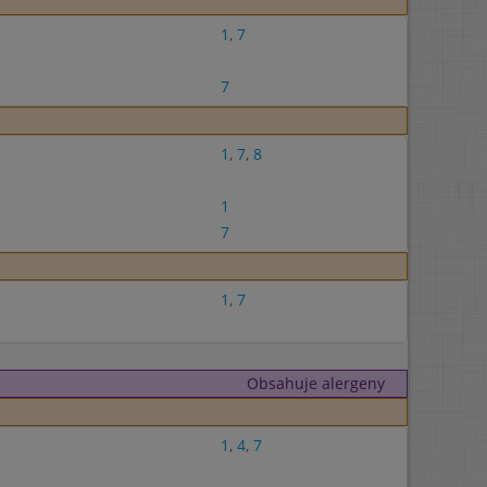
1
,
7
7
1
,
7
,
8
1
7
1
,
7
Obsahuje alergeny
1
,
4
,
7