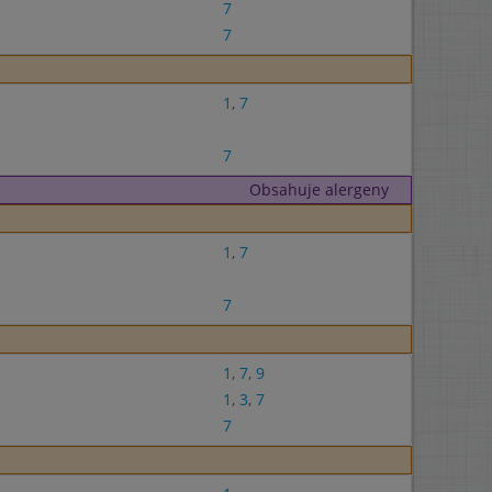
7
7
1
,
7
7
Obsahuje alergeny
1
,
7
7
1
,
7
,
9
1
,
3
,
7
7