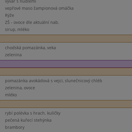
vývar s nudlemi
vepřové maso žampionová omáčka
Rýže
ZŠ - ovoce dle aktuální nab.
sirup, mléko
chodská pomazánka, veka
zelenina
pomazánka avokádová s vejci, slunečnicový chléb
zelenina, ovoce
mléko
rybí polévka s hrach. kuličky
pečená kuřecí stehýnka
brambory