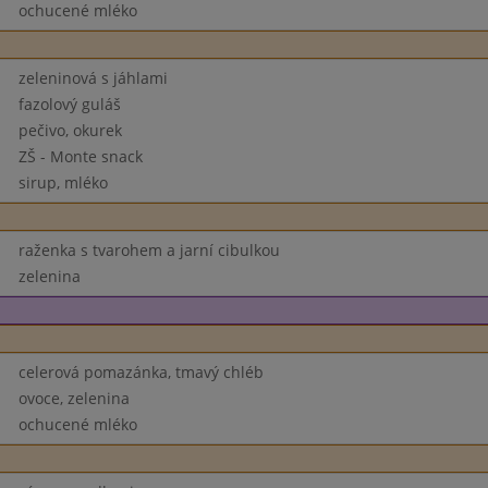
ochucené mléko
zeleninová s jáhlami
fazolový guláš
pečivo, okurek
ZŠ - Monte snack
sirup, mléko
raženka s tvarohem a jarní cibulkou
zelenina
celerová pomazánka, tmavý chléb
ovoce, zelenina
ochucené mléko