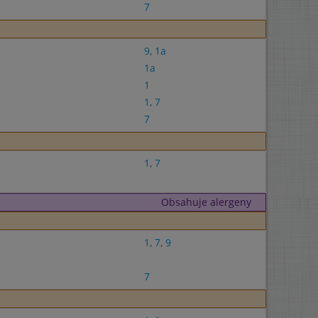
7
9
,
1a
1a
1
1
,
7
7
1
,
7
Obsahuje alergeny
1
,
7
,
9
7