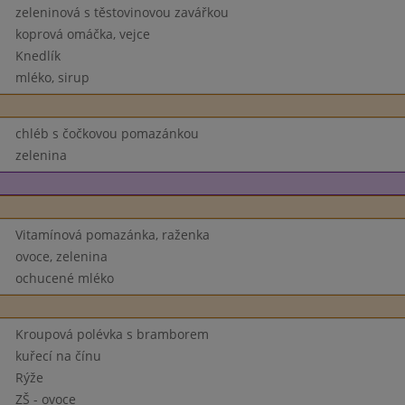
zeleninová s těstovinovou zavářkou
koprová omáčka, vejce
Knedlík
mléko, sirup
chléb s čočkovou pomazánkou
zelenina
Vitamínová pomazánka, raženka
ovoce, zelenina
ochucené mléko
Kroupová polévka s bramborem
kuřecí na čínu
Rýže
ZŠ - ovoce