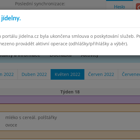
Poslední synchronizace:
Heslo
Pondělí 30.6.2025 15:21
jídelny.
kres Brno-venkov, příspěvková organizace
 portálu jidelna.cz byla ukončena smlouva o poskytování služeb. 
ezeno provádět aktivní operace (odhlášky/přihlášky a výběr).
takty a informace
Docházka
Aktivity
n 2022
Duben 2022
Květen 2022
Červen 2022
Červene
Týden 18
mléko s cereál. polštářky
ovoce