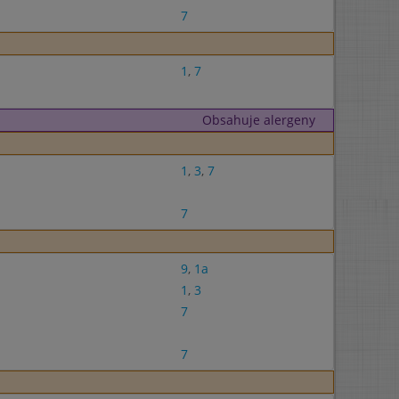
7
1
,
7
Obsahuje alergeny
1
,
3
,
7
7
9
,
1a
1
,
3
7
7