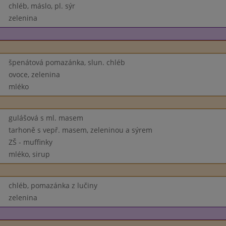
chléb, máslo, pl. sýr
zelenina
špenátová pomazánka, slun. chléb
ovoce, zelenina
mléko
gulášová s ml. masem
tarhoně s vepř. masem, zeleninou a sýrem
ZŠ - muffinky
mléko, sirup
chléb, pomazánka z lučiny
zelenina