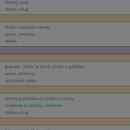
Šopský salát
mléko, sirup
chléb s taveným sýrem
ovoce, zelenina
mléko
graham. rohlík se žervé sýrem a pažitkou
ovoce, zelenina
ochucené mléko
krémová polévka ze žlutého hrachu
dukátové buchtičky s krémem
mléko, sirup