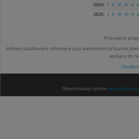
2024:
I
II
III
IV
V
V
2025:
I
II
III
IV
V
V
Připraveno progr
Veškeré publikované informace jsou vlastnictvím příslušné jídel
aplikace do n
Zásady 
Objednávkový systém
www.jidelna.c