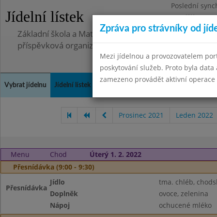
Poslední sync
Jídelní lístek
Pondělí 30.6.2
Zpráva pro strávníky od jíd
Základní škola a Mateřská škola Telnice, okres Brno-
příspěvková organizace
Mezi jídelnou a provozovatelem por
poskytování služeb. Proto byla dat
zamezeno provádět aktivní operace (
Vybrat jídelnu
Jídelní lístek
Historie
Kontakty a informace
Doch
Prosinec 2021
Leden 2022
Menu
Chod
Úterý 1. 2. 2022
Přesnídávka (9:00 - 9:30)
Jídlo
tma. chléb, chod
Přesnídávka
Doplněk
ovoce, zelenina
Nápoj
ochucené mléko