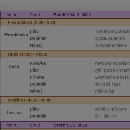
Menu
Chod
Pondělí 14. 2. 2022
Přesnídávka (9:00 - 9:30)
Jídlo
Tomatová pomazá
Přesnídávka
Doplněk
ovoce, zelenína
Nápoj
ochucené mléko
Oběd (11:00 - 14:00)
Polévka
mrkvová polévka s
Oběd
Jídlo
rybí porce v bram
Příloha
Bramborová kaše
Doplněk
červená řepa
Nápoj
mléko, čaj
Svačina (14:00 - 14:30)
Jídlo
rohlík s máslem
Svačina
Doplněk
čer. okurek
Menu
Chod
Úterý 15. 2. 2022