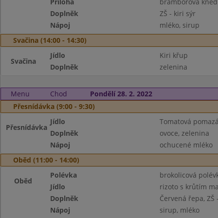
Příloha
bramborová kned
Doplněk
ZŠ - kiri sýr
Nápoj
mléko, sirup
Svačina (14:00 - 14:30)
Jídlo
Kiri křup
Svačina
Doplněk
zelenina
Menu
Chod
Pondělí 28. 2. 2022
Přesnídávka (9:00 - 9:30)
Jídlo
Tomatová pomazá
Přesnídávka
Doplněk
ovoce, zelenina
Nápoj
ochucené mléko
Oběd (11:00 - 14:00)
Polévka
brokolicová polév
Oběd
Jídlo
rizoto s krůtím m
Doplněk
Červená řepa, ZŠ -
Nápoj
sirup, mléko