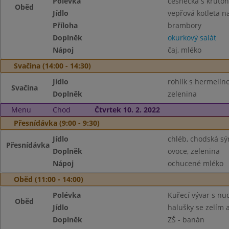
Polévka
česnečka s kruton
Oběd
Jídlo
vepřová kotleta 
Příloha
brambory
Doplněk
okurkový salát
Nápoj
čaj, mléko
Svačina (14:00 - 14:30)
Jídlo
rohlík s hermelí
Svačina
Doplněk
zelenina
Menu
Chod
Čtvrtek 10. 2. 2022
Přesnídávka (9:00 - 9:30)
Jídlo
chléb, chodská s
Přesnídávka
Doplněk
ovoce, zelenina
Nápoj
ochucené mléko
Oběd (11:00 - 14:00)
Polévka
Kuřecí vývar s nu
Oběd
Jídlo
halušky se zelím 
Doplněk
ZŠ - banán