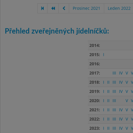
Prosinec 2021
Leden 2022
Přehled zveřejněných jídelníčků:
2014:
2015:
I
2016:
2017:
III
IV
V
V
2018:
I
II
III
IV
V
V
2019:
I
II
III
IV
V
V
2020:
I
II
III
V
V
2021:
I
II
III
IV
V
V
2022:
I
II
III
IV
V
V
2023:
I
II
III
IV
V
V