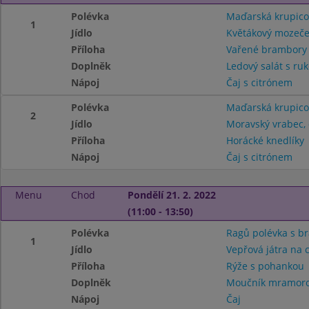
Polévka
Maďarská krupico
1
Jídlo
Květákový mozeč
Příloha
Vařené brambor
Doplněk
Ledový salát s ru
Nápoj
Čaj s citrónem
Polévka
Maďarská krupico
2
Jídlo
Moravský vrabec, 
Příloha
Horácké knedlíky
Nápoj
Čaj s citrónem
Menu
Chod
Pondělí 21. 2. 2022
(11:00 - 13:50)
Polévka
Ragů polévka s 
1
Jídlo
Vepřová játra na 
Příloha
Rýže s pohankou
Doplněk
Moučník mramor
Nápoj
Čaj