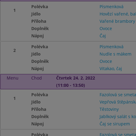
Polévka
Písmenková
1
Jídlo
Hovězí vařené, ba
Příloha
Vařené brambor
Doplněk
Ovoce
Nápoj
Čaj
Polévka
Písmenková
2
Jídlo
Nudle s mákem
Doplněk
Ovoce
Nápoj
Vitakao, čaj
Menu
Chod
Čtvrtek 24. 2. 2022
(11:00 - 13:50)
Polévka
Fazolová se smet
1
Jídlo
Vepřová štěpánsk
Příloha
Těstoviny
Doplněk
Jablkový salát s 
Nápoj
Čaj se sirupem
Polévka
Fazolová se smet