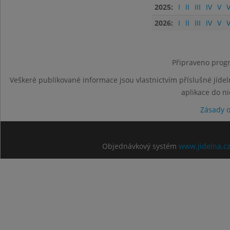
2025:
I
II
III
IV
V
V
2026:
I
II
III
IV
V
V
Připraveno progr
Veškeré publikované informace jsou vlastnictvím příslušné jídel
aplikace do n
Zásady 
Objednávkový systém
www.jidelna.c