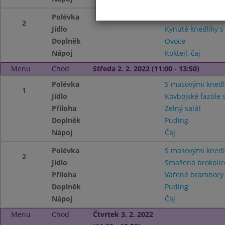
Polévka
Dýňová
2
Jídlo
Kynuté knedlíky 
Doplněk
Ovoce
Nápoj
Koktejl, čaj
Menu
Chod
Středa 2. 2. 2022 (11:00 - 13:50)
Polévka
S masovými knedl
1
Jídlo
Kovbojské fazole 
Příloha
Zelný salát
Doplněk
Puding
Nápoj
Čaj
Polévka
S masovými knedl
2
Jídlo
Smažená brokolic
Příloha
Vařené brambor
Doplněk
Puding
Nápoj
Čaj
Menu
Chod
Čtvrtek 3. 2. 2022