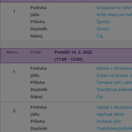
Polévka
Kroupová se zele
1
Jídlo
Krůtí maso na hoř
Příloha
Špecle
Doplněk
Ovoce
Nápoj
Čaj
Menu
Chod
Pondělí 14. 2. 2022
(11:00 - 13:50)
Polévka
Italská s těstovin
1
Jídlo
Čočka na kyselo, 
Příloha
Červené zelí s kř
Doplněk
Tvarohová pribin
Nápoj
Čaj
Polévka
Italská s těstovin
2
Jídlo
Vepřové štěstí
Příloha
Dušená rýže
Doplněk
Tvarohová pribin