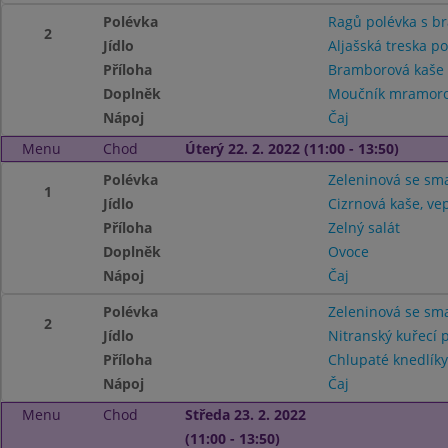
Polévka
Ragů polévka s 
2
Jídlo
Aljašská treska p
Příloha
Bramborová kaše
Doplněk
Moučník mramor
Nápoj
Čaj
Menu
Chod
Úterý 22. 2. 2022 (11:00 - 13:50)
Polévka
Zeleninová se s
1
Jídlo
Cizrnová kaše, ve
Příloha
Zelný salát
Doplněk
Ovoce
Nápoj
Čaj
Polévka
Zeleninová se s
2
Jídlo
Nitranský kuřecí 
Příloha
Chlupaté knedlíky
Nápoj
Čaj
Menu
Chod
Středa 23. 2. 2022
(11:00 - 13:50)