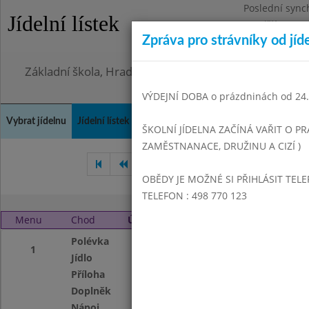
Poslední sync
Jídelní lístek
Pondělí 3.8.20
Zpráva pro strávníky od jíd
Omezení obje
Základní škola, Hradec Králové, Bezručova 1468
VÝDEJNÍ DOBA o prázdninách od 24.8
Vybrat jídelnu
Jídelní lístek
Historie
Kontakty a informace
Doch
ŠKOLNÍ JÍDELNA ZAČÍNÁ VAŘIT O PR
ZAMĚSTNANACE, DRUŽINU A CIZÍ )
Prosinec 2021
Leden 2022
OBĚDY JE MOŽNÉ SI PŘIHLÁSIT TELE
TELEFON : 498 770 123
Menu
Chod
Úterý 1. 2. 2022 (11:00 - 13:50)
Polévka
Dýňová
1
Jídlo
Vepřová kýta ala 
Příloha
Vařené brambory
Doplněk
Ovoce
Nápoj
Čaj