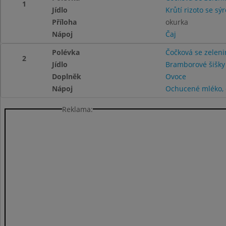
1
Jídlo
Krůtí rizoto se sý
Příloha
okurka
Nápoj
Čaj
Polévka
Čočková se zelen
2
Jídlo
Bramborové šišky
Doplněk
Ovoce
Nápoj
Ochucené mléko, 
Reklama: