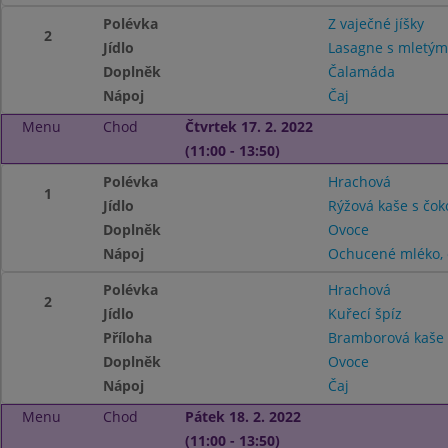
Polévka
Z vaječné jíšky
2
Jídlo
Lasagne s mletý
Doplněk
Čalamáda
Nápoj
Čaj
Menu
Chod
Čtvrtek 17. 2. 2022
(11:00 - 13:50)
Polévka
Hrachová
1
Jídlo
Rýžová kaše s čo
Doplněk
Ovoce
Nápoj
Ochucené mléko, 
Polévka
Hrachová
2
Jídlo
Kuřecí špíz
Příloha
Bramborová kaše
Doplněk
Ovoce
Nápoj
Čaj
Menu
Chod
Pátek 18. 2. 2022
(11:00 - 13:50)