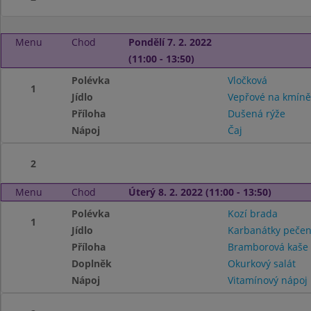
Menu
Chod
Pondělí 7. 2. 2022
(11:00 - 13:50)
Polévka
Vločková
1
Jídlo
Vepřové na kmíně
Příloha
Dušená rýže
Nápoj
Čaj
2
Menu
Chod
Úterý 8. 2. 2022 (11:00 - 13:50)
Polévka
Kozí brada
1
Jídlo
Karbanátky peče
Příloha
Bramborová kaš
Doplněk
Okurkový salát
Nápoj
Vitamínový nápoj