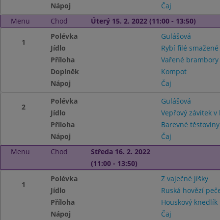
Nápoj
Čaj
Menu
Chod
Úterý 15. 2. 2022 (11:00 - 13:50)
Polévka
Gulášová
1
Jídlo
Rybí filé smažené
Příloha
Vařené brambor
Doplněk
Kompot
Nápoj
Čaj
Polévka
Gulášová
2
Jídlo
Vepřový závitek v
Příloha
Barevné těstoviny
Nápoj
Čaj
Menu
Chod
Středa 16. 2. 2022
(11:00 - 13:50)
Polévka
Z vaječné jíšky
1
Jídlo
Ruská hovězí peč
Příloha
Houskový knedlík
Nápoj
Čaj