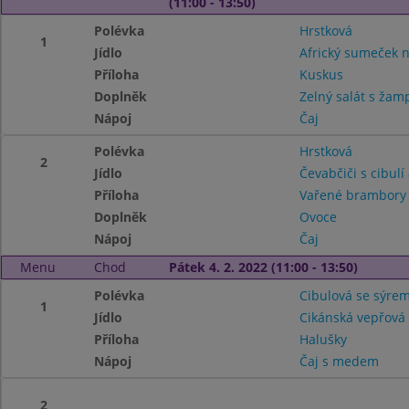
(11:00 - 13:50)
Polévka
Hrstková
1
Jídlo
Africký sumeček 
Příloha
Kuskus
Doplněk
Zelný salát s žamp
Nápoj
Čaj
Polévka
Hrstková
2
Jídlo
Čevabčiči s cibulí 
Příloha
Vařené brambor
Doplněk
Ovoce
Nápoj
Čaj
Menu
Chod
Pátek 4. 2. 2022 (11:00 - 13:50)
Polévka
Cibulová se sýre
1
Jídlo
Cikánská vepřová
Příloha
Halušky
Nápoj
Čaj s medem
2