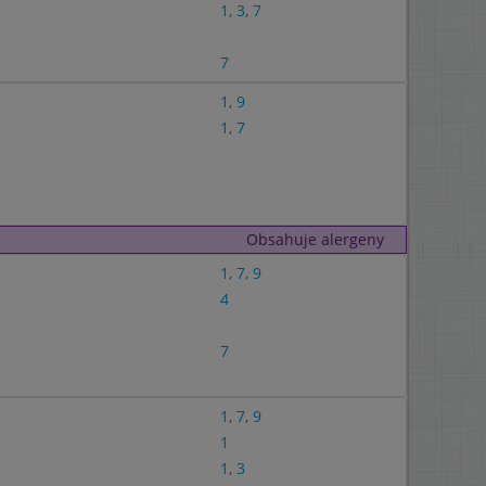
1
,
3
,
7
7
1
,
9
1
,
7
Obsahuje alergeny
1
,
7
,
9
4
7
1
,
7
,
9
1
1
,
3