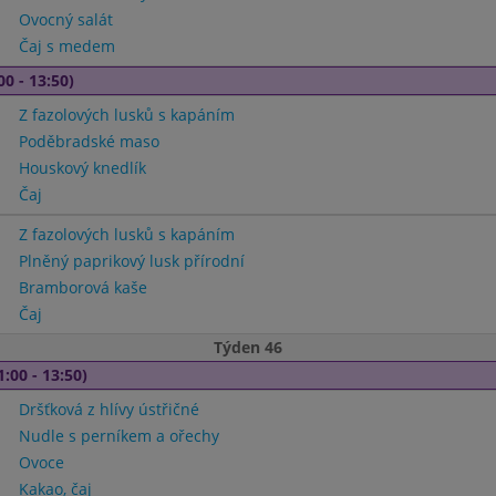
Ovocný salát
Čaj s medem
00 - 13:50)
Z fazolových lusků s kapáním
Poděbradské maso
Houskový knedlík
Čaj
Z fazolových lusků s kapáním
Plněný paprikový lusk přírodní
Bramborová kaše
Čaj
Týden 46
1:00 - 13:50)
Dršťková z hlívy ústřičné
Nudle s perníkem a ořechy
Ovoce
Kakao, čaj