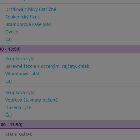
Dršťková z hlívy ústřičné
Soukenický řízek
Bramborová kaše MM
Ovoce
Čaj
00 - 13:50)
Krupková sytá
Barevné fazole s drcenými rajčaty, chléb
Vitaminový salát
Čaj
Krupková sytá
Vepřová šťavnatá pečeně
Dušená rýže
Čaj
00 - 13:50)
Státní svátek