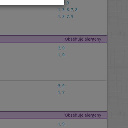
1
,
7
,
9
1
,
3
,
6
,
7
,
8
1
,
3
,
7
,
9
Obsahuje alergeny
3
,
9
1
,
9
3
,
9
1
,
7
Obsahuje alergeny
1
,
9