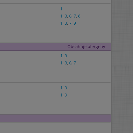
1
1
,
3
,
6
,
7
,
8
1
,
3
,
7
,
9
Obsahuje alergeny
1
,
9
1
,
3
,
6
,
7
1
,
9
1
,
9