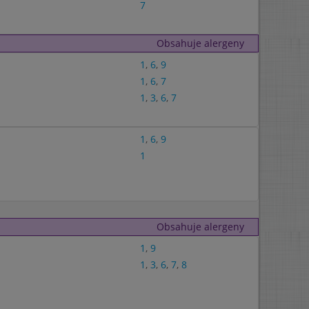
7
Obsahuje alergeny
1
,
6
,
9
1
,
6
,
7
1
,
3
,
6
,
7
1
,
6
,
9
1
Obsahuje alergeny
1
,
9
1
,
3
,
6
,
7
,
8