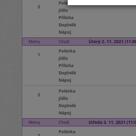
Polévka
2
Jídlo
Příloha
Doplněk
Nápoj
Menu
Chod
Úterý 2. 11. 2021 (11:00
Polévka
1
Jídlo
Příloha
Doplněk
Nápoj
Polévka
2
Jídlo
Doplněk
Nápoj
Menu
Chod
Středa 3. 11. 2021 (11:0
Polévka
1