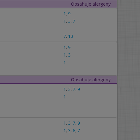
Obsahuje alergeny
1
,
9
1
,
3
,
7
7
,
13
1
,
9
1
,
3
1
Obsahuje alergeny
1
,
3
,
7
,
9
1
1
,
3
,
7
,
9
1
,
3
,
6
,
7