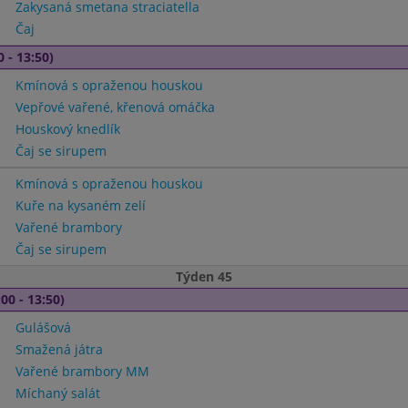
Zakysaná smetana straciatella
Čaj
0 - 13:50)
Kmínová s opraženou houskou
Vepřové vařené, křenová omáčka
Houskový knedlík
Čaj se sirupem
Kmínová s opraženou houskou
Kuře na kysaném zelí
Vařené brambory
Čaj se sirupem
Týden 45
00 - 13:50)
Gulášová
Smažená játra
Vařené brambory MM
Míchaný salát