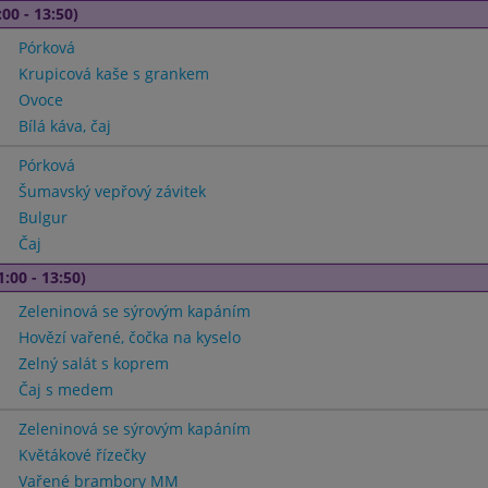
00 - 13:50)
Pórková
Krupicová kaše s grankem
Ovoce
Bílá káva, čaj
Pórková
Šumavský vepřový závitek
Bulgur
Čaj
1:00 - 13:50)
Zeleninová se sýrovým kapáním
Hovězí vařené, čočka na kyselo
Zelný salát s koprem
Čaj s medem
Zeleninová se sýrovým kapáním
Květákové řízečky
Vařené brambory MM