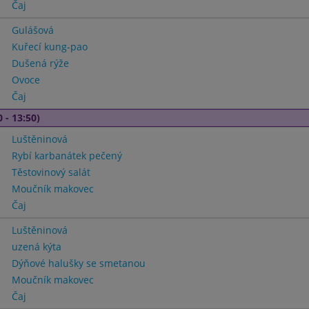
Čaj
Gulášová
Kuřecí kung-pao
Dušená rýže
Ovoce
Čaj
 - 13:50)
Luštěninová
Rybí karbanátek pečený
Těstovinový salát
Moučník makovec
Čaj
Luštěninová
uzená kýta
Dýňové halušky se smetanou
Moučník makovec
Čaj