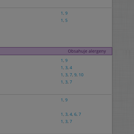
1
,
9
1
,
5
Obsahuje alergeny
1
,
9
1
,
3
,
4
1
,
3
,
7
,
9
,
10
1
,
3
,
7
1
,
9
1
,
3
,
4
,
6
,
7
1
,
3
,
7