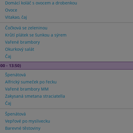
Domácí koláč s ovocem a drobenkou
Ovoce
Vitakao, čaj
Čočková se zeleninou
Krůtí plátek se šunkou a sýrem
Vařené brambory
Okurkový salát
Čaj
00 - 13:50)
Špenátová
Alfrický sumeček po řecku
Vařené brambory MM
Zakysaná smetana straciatella
Čaj
Špenátová
Vepřové po myslivecku
Barevné těstoviny