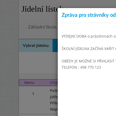
Jídelní lístek
Zpráva pro strávníky od 
Základní škola, Hradec Králové, Bezručova 
VÝDEJNÍ DOBA o prázdninách od
Vybrat jídelnu
Jídelní lístek
Historie
Kon
ŠKOLNÍ JÍDELNA ZAČÍNÁ VAŘIT
OBĚDY JE MOŽNÉ SI PŘIHLÁSIT 
Zář
TELEFON : 498 770 123
Menu
Chod
Pondělí 1. 11. 2021 (11:
Polévka
1
Jídlo
Příloha
Nápoj