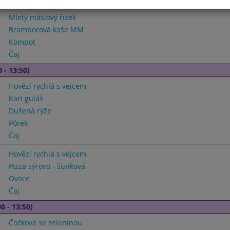
Ragů polévka s bramborem
Mletý máslový řízek
Bramborová kaše MM
Kompot
Čaj
 - 13:50)
Hovězí rychlá s vejcem
Kari guláš
Dušená rýže
Pórek
Čaj
Hovězí rychlá s vejcem
Pizza sýrovo - šunková
Ovoce
Čaj
0 - 13:50)
Čočková se zeleninou