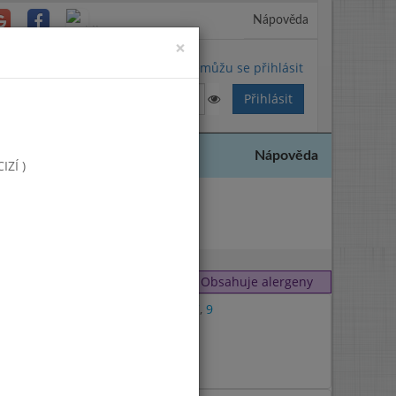
Nápověda
Close
×
Nemůžu se přihlásit
Nápověda
ZÍ )
2022
Obsahuje alergeny
1
,
7
,
9
1
9