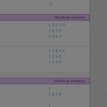
12
Obsahuje alergeny
1
,
3
,
6
,
7
,
9
1
,
6
,
7
,
9
1
,
3
,
6
,
7
1
,
3
,
6
,
7
,
9
1
,
3
,
6
,
8
1
,
3
,
7
,
9
Obsahuje alergeny
1
1
,
3
,
7
,
8
7