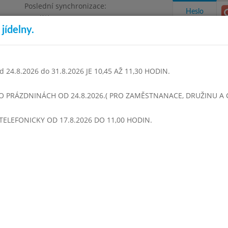
Poslední synchronizace:
Heslo
Pondělí 3.8.2026 9:06
jídelny.
Omezení objednávek
1468
 24.8.2026 do 31.8.2026 JE 10,45 AŽ 11,30 HODIN.
takty a informace
Docházka
Aktivity
 O PRÁZDNINÁCH OD 24.8.2026.( PRO ZAMĚSTNANACE, DRUŽINU A CI
TELEFONICKY OD 17.8.2026 DO 11,00 HODIN.
í 2021
Říjen 2021
Listopad 2021
Prosinec 2021
Leden 
Týden 44
00 - 13:50)
Ragů polévka s bramborem
Cizrnová pánev s masem, pečivo
Salát ze sterilovaného zelí
Čaj