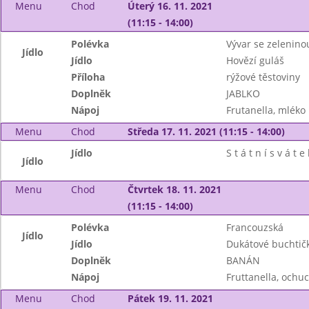
Menu
Chod
Úterý 16. 11. 2021
(11:15 - 14:00)
Polévka
Vývar se zelenin
Jídlo
Jídlo
Hovězí guláš
Příloha
rýžové těstoviny
Doplněk
JABLKO
Nápoj
Frutanella, mléko
Menu
Chod
Středa 17. 11. 2021 (11:15 - 14:00)
Jídlo
S t á t n í s v á t e 
Jídlo
Menu
Chod
Čtvrtek 18. 11. 2021
(11:15 - 14:00)
Polévka
Francouzská
Jídlo
Jídlo
Dukátové buchtič
Doplněk
BANÁN
Nápoj
Fruttanella, ochu
Menu
Chod
Pátek 19. 11. 2021