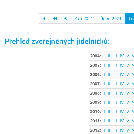
Září 2021
Říjen 2021
Li
Přehled zveřejněných jídelníčků:
2004:
II
III
IV
V
V
2005:
I
II
III
IV
V
V
2006:
I
II
IV
V
V
2007:
I
II
III
IV
V
V
2008:
I
II
III
IV
V
V
2009:
I
II
III
IV
V
V
2010:
I
II
III
IV
V
V
2011:
I
II
III
IV
V
V
2012:
I
II
III
IV
V
V