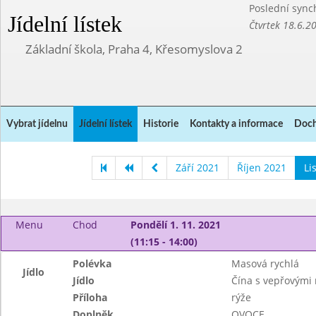
Poslední sync
Jídelní lístek
Čtvrtek 18.6.2
Základní škola, Praha 4, Křesomyslova 2
Vybrat jídelnu
Jídelní lístek
Historie
Kontakty a informace
Doch
Září 2021
Říjen 2021
Li
Menu
Chod
Pondělí 1. 11. 2021
(11:15 - 14:00)
Polévka
Masová rychlá
Jídlo
Jídlo
Čína s vepřovými 
Příloha
rýže
Doplněk
OVOCE