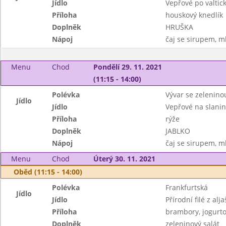
Jídlo
Vepřové po valtic
Příloha
houskový knedlík
Doplněk
HRUŠKA
Nápoj
čaj se sirupem, m
Menu
Chod
Pondělí 29. 11. 2021
(11:15 - 14:00)
Polévka
Vývar se zelenino
Jídlo
Jídlo
Vepřové na slani
Příloha
rýže
Doplněk
JABLKO
Nápoj
čaj se sirupem, m
Menu
Chod
Úterý 30. 11. 2021
Oběd (11:15 - 14:00)
Polévka
Frankfurtská
Jídlo
Jídlo
Přírodní filé z alj
Příloha
brambory, jogurto
Doplněk
zeleninový salát