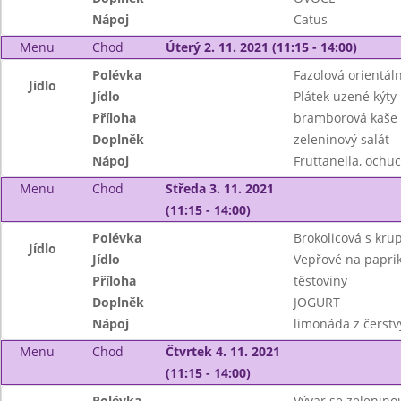
Nápoj
Catus
Menu
Chod
Úterý 2. 11. 2021 (11:15 - 14:00)
Polévka
Fazolová orientáln
Jídlo
Jídlo
Plátek uzené kýty
Příloha
bramborová kaše
Doplněk
zeleninový salát
Nápoj
Fruttanella, ochu
Menu
Chod
Středa 3. 11. 2021
(11:15 - 14:00)
Polévka
Brokolicová s kru
Jídlo
Jídlo
Vepřové na papri
Příloha
těstoviny
Doplněk
JOGURT
Nápoj
limonáda z čerstv
Menu
Chod
Čtvrtek 4. 11. 2021
(11:15 - 14:00)
Polévka
Vývar se zeleninou