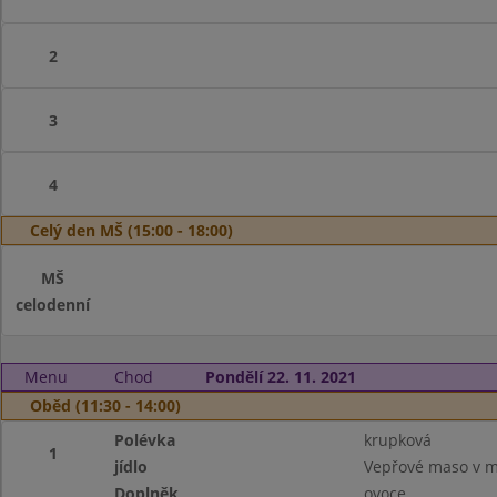
2
3
4
Celý den MŠ (15:00 - 18:00)
MŠ
celodenní
Menu
Chod
Pondělí 22. 11. 2021
Oběd (11:30 - 14:00)
Polévka
krupková
1
jídlo
Vepřové maso v m
Doplněk
ovoce