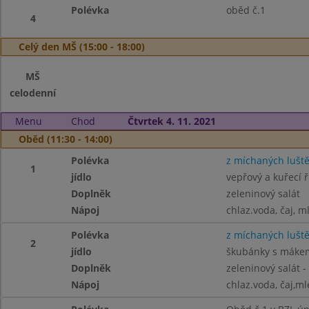
Polévka
oběd č.1
4
Celý den MŠ (15:00 - 18:00)
MŠ
celodenní
Menu
Chod
Čtvrtek 4. 11. 2021
Oběd (11:30 - 14:00)
Polévka
z míchaných lušt
1
jídlo
vepřový a kuřecí ř
Doplněk
zeleninový salát
Nápoj
chlaz.voda, čaj, m
Polévka
z míchaných lušt
2
jídlo
škubánky s mákem
Doplněk
zeleninový salát -
Nápoj
chlaz.voda, čaj,ml