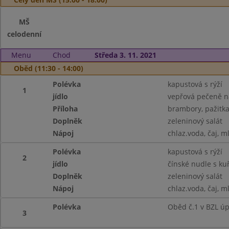
MŠ
celodenní
Menu
Chod
Středa 3. 11. 2021
Oběd (11:30 - 14:00)
Polévka
kapustová s rýží
1
jídlo
vepřová pečeně n
Příloha
brambory, pažitk
Doplněk
zeleninový salát
Nápoj
chlaz.voda, čaj, m
Polévka
kapustová s rýží
2
jídlo
čínské nudle s k
Doplněk
zeleninový salát
Nápoj
chlaz.voda, čaj, m
Polévka
Oběd č.1 v BZL ú
3