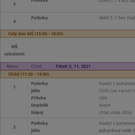
Polévka
Oběd č.1 v BZL úpr
3
Polévka
oběd č. 1 bez ma
4
Celý den MŠ (15:00 - 18:00)
MŠ
celodenní
Menu
Chod
Pátek 5. 11. 2021
Oběd (11:30 - 14:00)
Polévka
hovězí s pohank
1
jídlo
Chilli con carne/
Příloha
rýže
Doplněk
ovoce
Nápoj
chlaz.voda, džus
Polévka
hovězí s pohank
2
jídlo
pohankový salát s