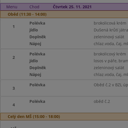
Menu
Chod
Čtvrtek 25. 11. 2021
Oběd (11:30 - 14:00)
Polévka
brokolicová krém
1
jídlo
Dušená krůtí játra
Doplněk
zeleninový salát
Nápoj
chlaz.voda, čaj, m
Polévka
brokolicový krém
2
jídlo
losos v páře, bra
Doplněk
zeleninový salát
Nápoj
chlaz.voda, čaj, m
Polévka
Oběd č.2 v BZL ú
3
Polévka
oběd č.2
4
Celý den MŠ (15:00 - 18:00)