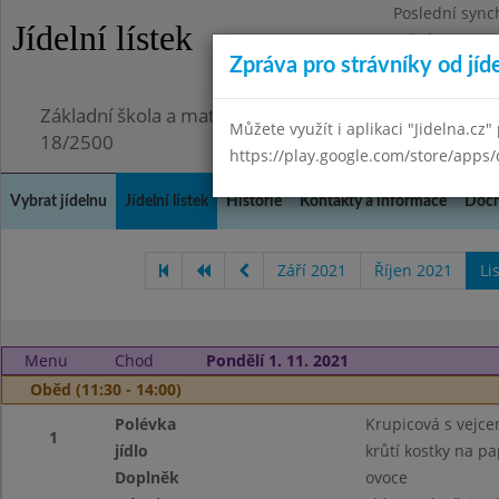
Poslední sync
Jídelní lístek
Středa 29.7.20
Zpráva pro strávníky od jíd
Omezení obje
Základní škola a mateřská škola Chmelnice, Praha 3,
Můžete využít i aplikaci "Jidelna.cz"
18/2500
https://play.google.com/store/apps/
Vybrat jídelnu
Jídelní lístek
Historie
Kontakty a informace
Doch
Září 2021
Říjen 2021
Li
Menu
Chod
Pondělí 1. 11. 2021
Oběd (11:30 - 14:00)
Polévka
Krupicová s vejc
1
jídlo
krůtí kostky na pa
Doplněk
ovoce