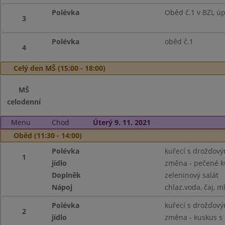
Polévka
Oběd č.1 v BZL ú
3
Polévka
oběd č.1
4
Celý den MŠ (15:00 - 18:00)
MŠ
celodenní
Menu
Chod
Úterý 9. 11. 2021
Oběd (11:30 - 14:00)
Polévka
kuřecí s drožďov
1
jídlo
změna - pečené ku
Doplněk
zeleninový salát
Nápoj
chlaz.voda, čaj, m
Polévka
kuřecí s drožďov
2
jídlo
změna - kuskus s 