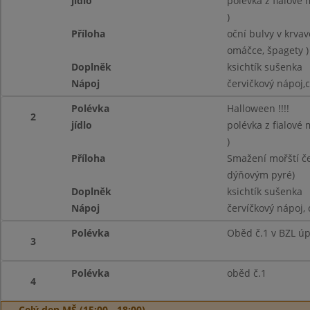
jídlo
polévka z fialové
)
Příloha
oční bulvy v krvav
omáčce, špagety )
Doplněk
ksichtík sušenka
Nápoj
červičkový nápoj,
Polévka
Halloween !!!!
2
jídlo
polévka z fialové
)
Příloha
Smažení mořští če
dýňovým pyré)
Doplněk
ksichtík sušenka
Nápoj
červíčkový nápoj,
Polévka
Oběd č.1 v BZL úp
3
Polévka
oběd č.1
4
Celý den MŠ (15:00 - 18:00)