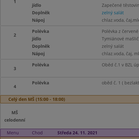
1
jídlo
Zapečené těstovi
Doplněk
zelný salát
Nápoj
chlaz.voda, čaj,ml
Polévka
Polévka z červené
2
jídlo
Tymiánové mašličk
Doplněk
zelný salát
Nápoj
chlaz.voda, čaj, m
Polévka
Oběd č.1 v BZL ú
3
Polévka
oběd č. 1 ( bezlakt
4
Celý den MŠ (15:00 - 18:00)
MŠ
celodenní
Menu
Chod
Středa 24. 11. 2021