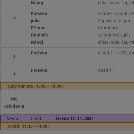
Nápoj
chlaz.voda, čaj, m
Polévka
drůbeží s nudličk
2
jídlo
Zapečená tilápie
Příloha
brambory
Doplněk
zeleninový salát
Nápoj
chlaz.voda, čaj, m
Polévka
Oběd č.1 v BZL ú
3
Polévka
oběd č.1
4
Celý den MŠ (15:00 - 18:00)
MŠ
celodenní
Menu
Chod
Středa 17. 11. 2021
Oběd (11:30 - 14:00)