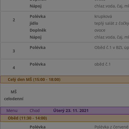
Nápoj
chlaz.voda, čaj, m
Polévka
krupková
2
jídlo
teplý salát z čočk
Doplněk
ovoce
Nápoj
chlaz.voda, čaj, m
Polévka
Oběd č.1 v BZL ú
3
Polévka
oběd č.1
4
Celý den MŠ (15:00 - 18:00)
MŠ
celodenní
Menu
Chod
Úterý 23. 11. 2021
Oběd (11:30 - 14:00)
Polévka
Polévka z červené