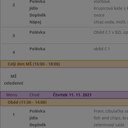
Polévka
vločková
2
jídlo
Krupicová kaše s 
Doplněk
ovoce
Nápoj
chlaz.voda, mošt,
Polévka
Oběd č.1 v BZL ú
3
Polévka
oběd č.1
4
Celý den MŠ (15:00 - 18:00)
MŠ
celodenní
Menu
Chod
Čtvrtek 11. 11. 2021
Oběd (11:30 - 14:00)
Polévka
Franc.cibulačka s
1
jídlo
fish and chips, b
Doplněk
zeleninový salát