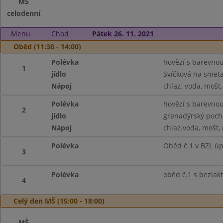
MŠ
celodenní
Menu
Chod
Pátek 26. 11. 2021
Oběd (11:30 - 14:00)
Polévka
hovězí s barevnou
1
jídlo
Svíčková na smeta
Nápoj
chlaz. voda, mošt
Polévka
hovězí s barevnou
2
jídlo
grenadýrský pocho
Nápoj
chlaz.voda, mošt,
Polévka
Oběd č.1 v BZL ú
3
Polévka
oběd č.1 s bezlak
4
Celý den MŠ (15:00 - 18:00)
MŠ