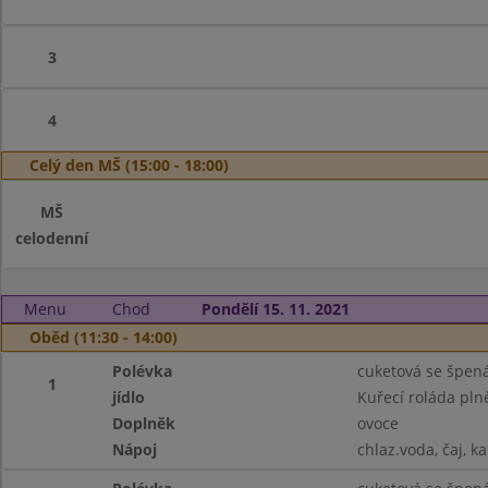
3
4
Celý den MŠ (15:00 - 18:00)
MŠ
celodenní
Menu
Chod
Pondělí 15. 11. 2021
Oběd (11:30 - 14:00)
Polévka
cuketová se špen
1
jídlo
Kuřecí roláda pl
Doplněk
ovoce
Nápoj
chlaz.voda, čaj, k