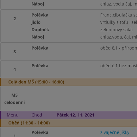
Nápoj
chlaz. vod,a čaj, 
Polévka
Franc.cibulačka s
2
jídlo
vrtlulky s tofu , z
Doplněk
zeleninový salát
Nápoj
chlaz.voda, čaj, m
Polévka
oběd č.1 - přírodní
3
Polévka
oběd č.1 bez mašt
4
Celý den MŠ (15:00 - 18:00)
MŠ
celodenní
Menu
Chod
Pátek 12. 11. 2021
Oběd (11:30 - 14:00)
Polévka
z vaječné jíšky
1