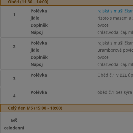
Oběd (11:30 - 14:00)
Polévka
rajská s mušlička
1
jídlo
rizoto s masem a z
Doplněk
ovoce
Nápoj
chlaz.voda, čaj, m
Polévka
rajská s mušlička
2
jídlo
Bramborové povidl
Doplněk
ovoce
Nápoj
chlaz.voda, čaj, m
Polévka
Oběd č.1 v BZL ú
3
Polévka
oběd č.1 bez sýra
4
Celý den MŠ (15:00 - 18:00)
MŠ
celodenní