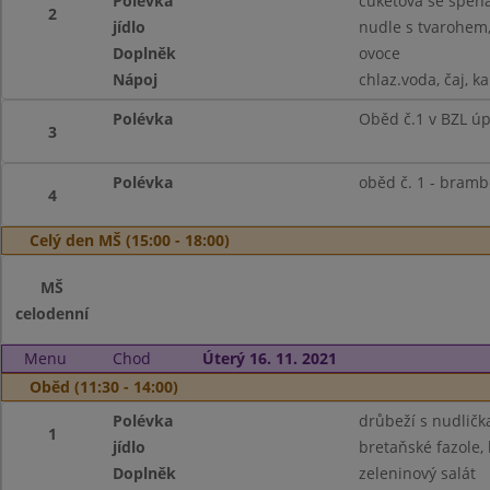
Polévka
cuketová se špen
2
jídlo
nudle s tvarohem,
Doplněk
ovoce
Nápoj
chlaz.voda, čaj, k
Polévka
Oběd č.1 v BZL úp
3
Polévka
oběd č. 1 - bramb
4
Celý den MŠ (15:00 - 18:00)
MŠ
celodenní
Menu
Chod
Úterý 16. 11. 2021
Oběd (11:30 - 14:00)
Polévka
drůbeží s nudličk
1
jídlo
bretaňské fazole, 
Doplněk
zeleninový salát