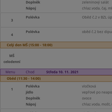
Doplněk
zeleninový salát
Nápoj
chlaz.voda, čaj, m
Polévka
Oběd č.2 v BZL ú
3
Polévka
oběd č.2 bez dipu
4
Celý den MŠ (15:00 - 18:00)
MŠ
celodenní
Menu
Chod
Středa 10. 11. 2021
Oběd (11:30 - 14:00)
Polévka
vločková
1
jídlo
vepřové po neapo
Doplněk
ovoce
Nápoj
chlaz.voda, mošt,