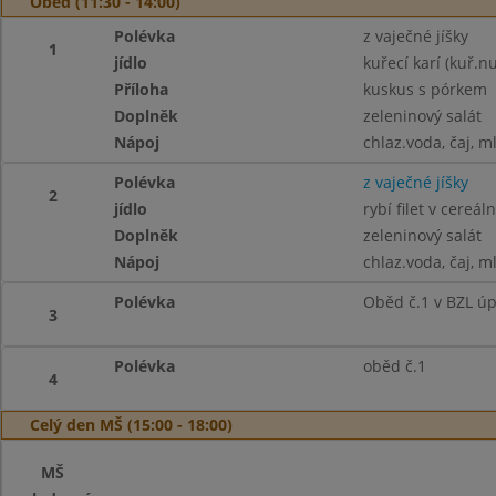
Oběd (11:30 - 14:00)
Polévka
z vaječné jíšky
1
jídlo
kuřecí karí (kuř.n
Příloha
kuskus s pórkem
Doplněk
zeleninový salát
Nápoj
chlaz.voda, čaj, m
Polévka
z vaječné jíšky
2
jídlo
rybí filet v cereá
Doplněk
zeleninový salát
Nápoj
chlaz.voda, čaj, m
Polévka
Oběd č.1 v BZL ú
3
Polévka
oběd č.1
4
Celý den MŠ (15:00 - 18:00)
MŠ