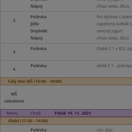
Nápoj
chlaz.voda, džus.
Polévka
Pol.dýňová s kok
2
jídlo
zapečený květák s
Doplněk
ovocný jogurt
Nápoj
chlaz.voda, džus
Polévka
Oběd č.1 v BZL ú
3
Polévka
oběd č.1 - jedno
4
Celý den MŠ (15:00 - 18:00)
MŠ
celodenní
Menu
Chod
Pátek 19. 11. 2021
Oběd (11:30 - 14:00)
Polévka
risi- bisi