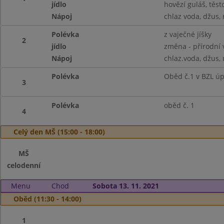
jídlo
hovězí guláš, těst
Nápoj
chlaz voda, džus,
Polévka
z vaječné jíšky
2
jídlo
změna - přírodní 
Nápoj
chlaz.voda, džus,
Polévka
Oběd č.1 v BZL ú
3
Polévka
oběd č. 1
4
Celý den MŠ (15:00 - 18:00)
MŠ
celodenní
Menu
Chod
Sobota 13. 11. 2021
Oběd (11:30 - 14:00)
1