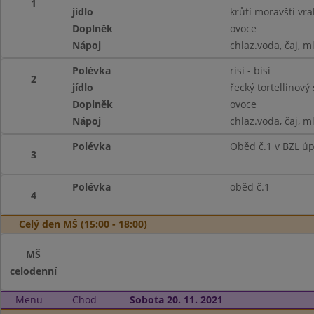
1
jídlo
krůtí moravští vra
Doplněk
ovoce
Nápoj
chlaz.voda, čaj, m
Polévka
risi - bisi
2
jídlo
řecký tortellinový 
Doplněk
ovoce
Nápoj
chlaz.voda, čaj, m
Polévka
Oběd č.1 v BZL ú
3
Polévka
oběd č.1
4
Celý den MŠ (15:00 - 18:00)
MŠ
celodenní
Menu
Chod
Sobota 20. 11. 2021