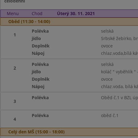
celodenní
Menu
Chod
Úterý 30. 11. 2021
Oběd (11:30 - 14:00)
Polévka
selská
1
jídlo
Srbské žebírko, 
Doplněk
ovoce
Nápoj
chlaz.voda,bílá ká
Polévka
selská
2
jídlo
koláč " vyběhlík 
Doplněk
ovoce
Nápoj
chlaz.voda, bílá ká
Polévka
Oběd č.1 v BZL ú
3
Polévka
oběd č.1
4
Celý den MŠ (15:00 - 18:00)