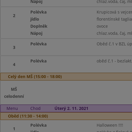
Nápoj
chlaz.voda, čaj, m
Polévka
Krupicová s vejc
2
jídlo
florentínské tagl
Doplněk
ovoce
Nápoj
chlaz.voda, čaj, m
Polévka
Oběd č.1 v BZL ú
3
Polévka
oběd č.1 - bezlak
4
Celý den MŠ (15:00 - 18:00)
MŠ
celodenní
Menu
Chod
Úterý 2. 11. 2021
Oběd (11:30 - 14:00)
Polévka
Halloween !!!!
1