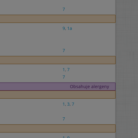
7
9
,
1a
7
1
,
7
7
Obsahuje alergeny
1
,
3
,
7
7
1
,
9