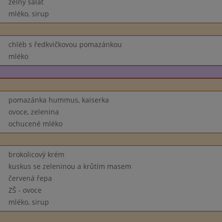
zelný salát
mléko, sirup
chléb s ředkvičkovou pomazánkou
mléko
pomazánka hummus, kaiserka
ovoce, zelenina
ochucené mléko
brokolicový krém
kuskus se zeleninou a krůtím masem
červená řepa
ZŠ - ovoce
mléko, sirup