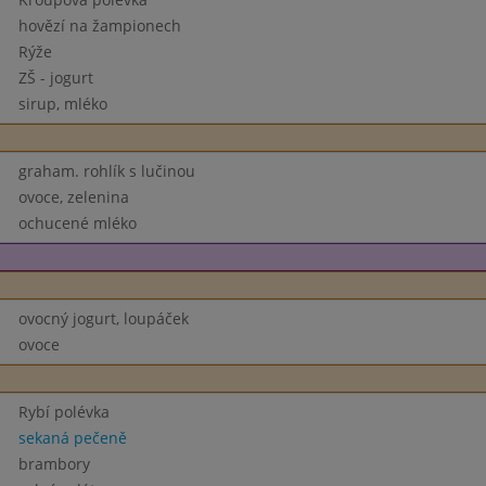
hovězí na žampionech
Rýže
ZŠ - jogurt
sirup, mléko
graham. rohlík s lučinou
ovoce, zelenina
ochucené mléko
ovocný jogurt, loupáček
ovoce
Rybí polévka
sekaná pečeně
brambory