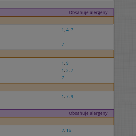
Obsahuje alergeny
1
,
4
,
7
7
1
,
9
1
,
3
,
7
7
1
,
7
,
9
Obsahuje alergeny
7
,
1b