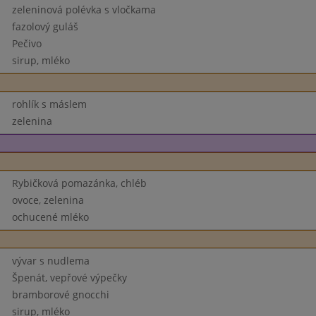
zeleninová polévka s vločkama
fazolový guláš
Pečivo
sirup, mléko
rohlík s máslem
zelenina
Rybičková pomazánka, chléb
ovoce, zelenina
ochucené mléko
vývar s nudlema
Špenát, vepřové výpečky
bramborové gnocchi
sirup, mléko