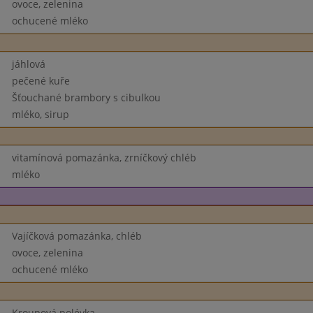
ovoce, zelenina
ochucené mléko
jáhlová
pečené kuře
Šťouchané brambory s cibulkou
mléko, sirup
vitamínová pomazánka, zrníčkový chléb
mléko
Vajíčková pomazánka, chléb
ovoce, zelenina
ochucené mléko
Kroupová polévka