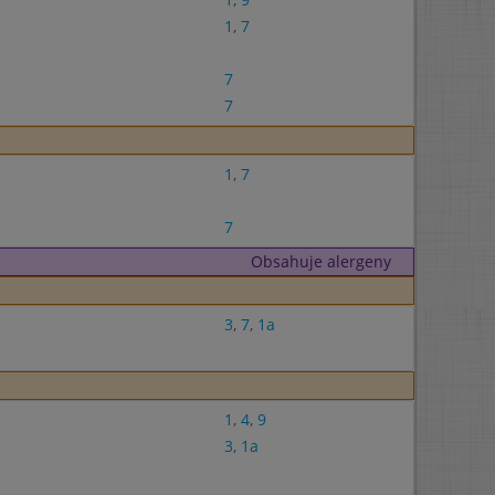
1
,
7
7
7
1
,
7
7
Obsahuje alergeny
3
,
7
,
1a
1
,
4
,
9
3
,
1a