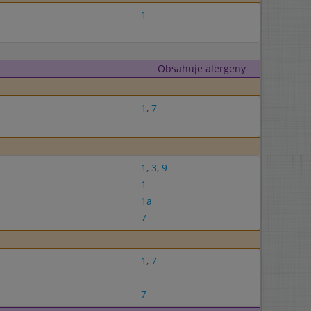
1
Obsahuje alergeny
1
,
7
1
,
3
,
9
1
1a
7
1
,
7
7