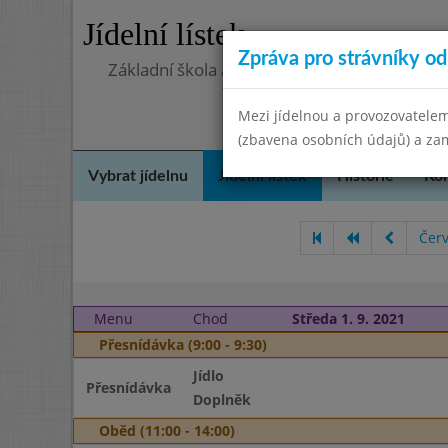
Jídelní lístek
Zpráva pro strávníky od 
Základní škola a Mateřská škola Telnice, o
Mezi jídelnou a provozovatelem
(zbavena osobních údajů) a zam
Vybrat jídelnu
Jídelní lístek
Historie
Kon
Čer
Menu
Chod
Středa 1. 9. 2021
Přesnídávka (9:00 - 9:30)
Jídlo
Přesnídávka
Doplněk
Oběd (11:00 - 14:00)