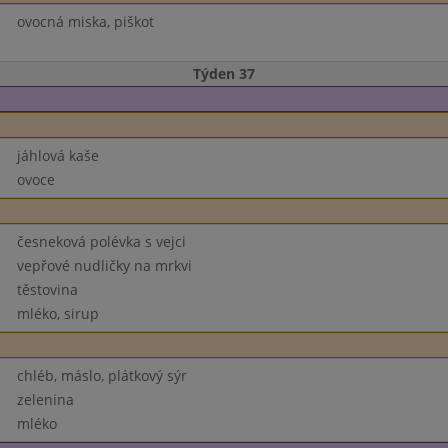
ovocná miska, piškot
Týden 37
jáhlová kaše
ovoce
česneková polévka s vejci
vepřové nudličky na mrkvi
těstovina
mléko, sirup
chléb, máslo, plátkový sýr
zelenina
mléko