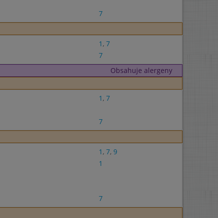
7
1
,
7
7
Obsahuje alergeny
1
,
7
7
1
,
7
,
9
1
7