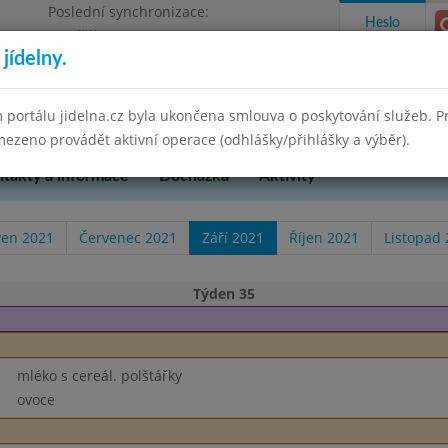
Poslední synchronizace:
Heslo
Pondělí 30.6.2025 15:21
jídelny.
kres Brno-venkov, příspěvková organizace
 portálu jidelna.cz byla ukončena smlouva o poskytování služeb. 
ezeno provádět aktivní operace (odhlášky/přihlášky a výběr).
takty a informace
Docházka
Aktivity
ven 2021
Červenec 2021
Září 2021
Říjen 2021
Listopad
Týden 35
mléko s cereál. polštářky
ovoce