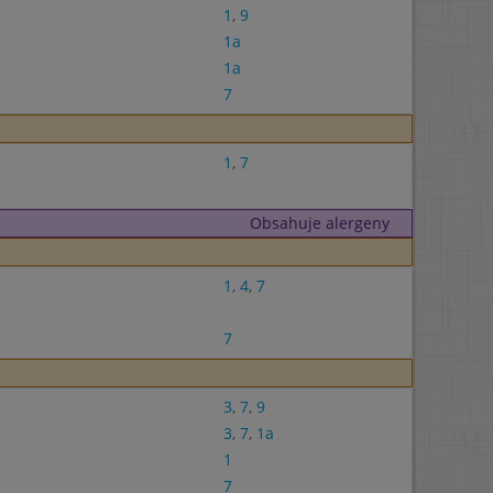
1
,
9
1a
1a
7
1
,
7
Obsahuje alergeny
1
,
4
,
7
7
3
,
7
,
9
3
,
7
,
1a
1
7