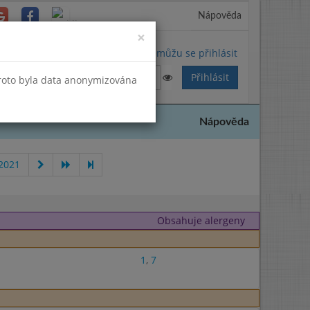
Nápověda
Close
×
Nemůžu se přihlásit
Proto byla data anonymizována
Nápověda
 2021
Obsahuje alergeny
1
,
7