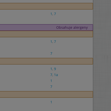
1
,
7
Obsahuje alergeny
1
,
7
7
1
,
9
7
,
1a
1
7
1