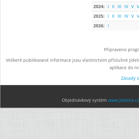
2024:
I
II
III
IV
V
V
2025:
I
II
III
IV
V
V
2026:
I
Připraveno progr
Veškeré publikované informace jsou vlastnictvím příslušné jídel
aplikace do n
Zásady 
Objednávkový systém
www.jidelna.c