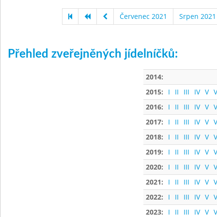
Červenec 2021
Srpen 2021
Přehled zveřejněných jídelníčků:
2014:
2015:
I
II
III
IV
V
V
2016:
I
II
III
IV
V
V
2017:
I
II
III
IV
V
V
2018:
I
II
III
IV
V
V
2019:
I
II
III
IV
V
V
2020:
I
II
III
IV
V
V
2021:
I
II
III
IV
V
V
2022:
I
II
III
IV
V
V
2023:
I
II
III
IV
V
V