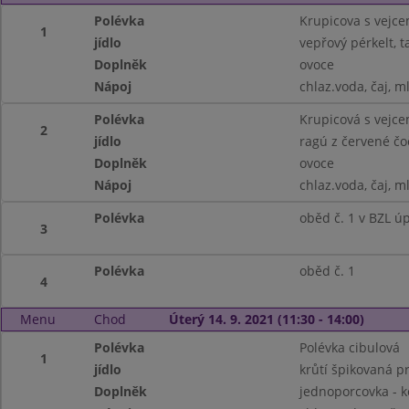
Polévka
Krupicova s vejc
1
jídlo
vepřový pérkelt, 
Doplněk
ovoce
Nápoj
chlaz.voda, čaj, m
Polévka
Krupicová s vejc
2
jídlo
ragú z červené č
Doplněk
ovoce
Nápoj
chlaz.voda, čaj, m
Polévka
oběd č. 1 v BZL ú
3
Polévka
oběd č. 1
4
Menu
Chod
Úterý 14. 9. 2021 (11:30 - 14:00)
Polévka
Polévka cibulová
1
jídlo
krůtí špikovaná p
Doplněk
jednoporcovka - 