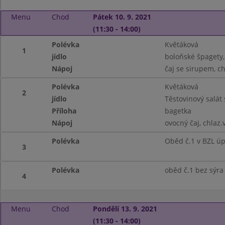
Menu
Chod
Pátek 10. 9. 2021
(11:30 - 14:00)
Polévka
Květáková
1
jídlo
boloňské špagety,
Nápoj
čaj se sirupem, c
Polévka
Květáková
2
jídlo
Těstovinový salát
Příloha
bagetka
Nápoj
ovocný čaj, chlaz.
Polévka
Oběd č.1 v BZL ú
3
Polévka
oběd č.1 bez sýra
4
Menu
Chod
Pondělí 13. 9. 2021
(11:30 - 14:00)