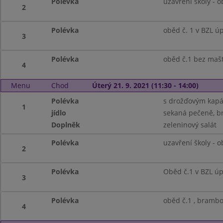
Polévka
uzavření školy - 
2
Polévka
oběd č. 1 v BZL ú
3
Polévka
oběd č.1 bez maš
4
Menu
Chod
Úterý 21. 9. 2021 (11:30 - 14:00)
Polévka
s drožďovým kap
1
jídlo
sekaná pečeně, b
Doplněk
zeleninový salát
Polévka
uzavření školy - 
2
Polévka
Oběd č.1 v BZL ú
3
Polévka
oběd č.1 , brambo
4