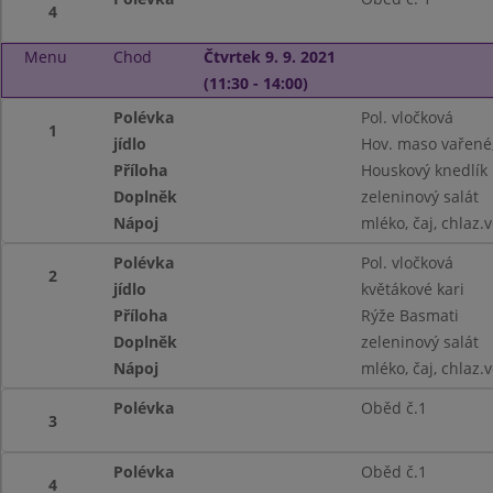
4
Menu
Chod
Čtvrtek 9. 9. 2021
(11:30 - 14:00)
Polévka
Pol. vločková
1
jídlo
Hov. maso vařené
Příloha
Houskový knedlík
Doplněk
zeleninový salát
Nápoj
mléko, čaj, chlaz.
Polévka
Pol. vločková
2
jídlo
květákové kari
Příloha
Rýže Basmati
Doplněk
zeleninový salát
Nápoj
mléko, čaj, chlaz.
Polévka
Oběd č.1
3
Polévka
Oběd č.1
4