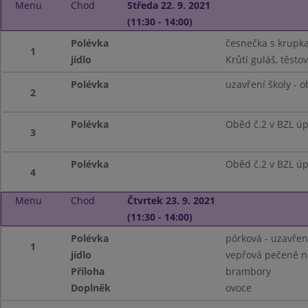
Menu
Chod
Středa 22. 9. 2021
(11:30 - 14:00)
Polévka
česnečka s krupka
1
jídlo
Krůtí guláš, těsto
Polévka
uzavření školy - 
2
Polévka
Oběd č.2 v BZL ú
3
Polévka
Oběd č.2 v BZL ú
4
Menu
Chod
Čtvrtek 23. 9. 2021
(11:30 - 14:00)
Polévka
pórková - uzavřen
1
jídlo
vepřová pečeně n
Příloha
brambory
Doplněk
ovoce