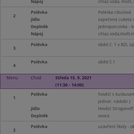
Nápoj
chlaz.voda, mošt,
Polévka
Polévka cibulová
2
jídlo
zapečená cuketa s
Doplněk
jednoporcovka - 
Nápoj
chlaz.voda,mošt,
Polévka
oběd č. 1 v BZL ú
3
Polévka
oběd č.1
4
Menu
Chod
Středa 15. 9. 2021
(11:30 - 14:00)
Polévka
hovězí s kuskusem
1
jednor. nádobí )
jídlo
Hovězí Stroganoff
Doplněk
ovoce
Polévka
uzavření školy - 
2