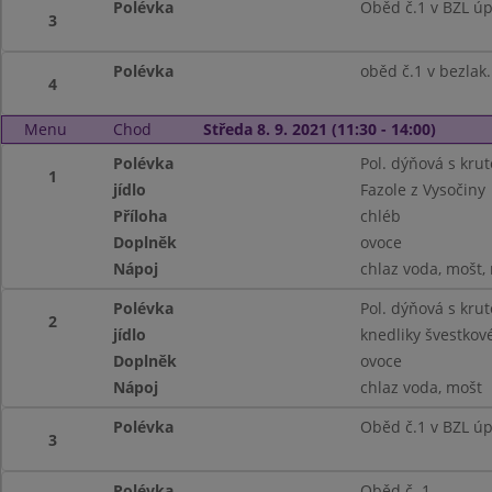
Polévka
Oběd č.1 v BZL ú
3
Polévka
oběd č.1 v bezlak
4
Menu
Chod
Středa 8. 9. 2021 (11:30 - 14:00)
Polévka
Pol. dýňová s kru
1
jídlo
Fazole z Vysočiny
Příloha
chléb
Doplněk
ovoce
Nápoj
chlaz voda, mošt,
Polévka
Pol. dýňová s kru
2
jídlo
knedliky švestkové
Doplněk
ovoce
Nápoj
chlaz voda, mošt
Polévka
Oběd č.1 v BZL úp
3
Polévka
Oběd č. 1