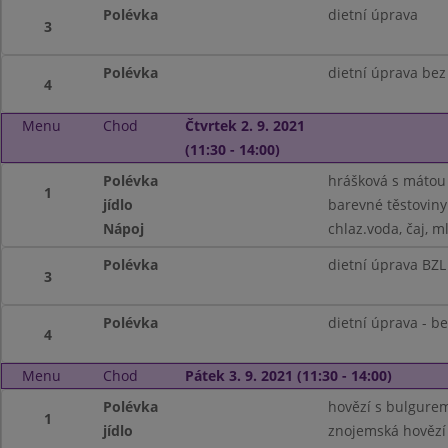
Polévka
dietní úprava
3
Polévka
dietní úprava bez 
4
Menu
Chod
Čtvrtek 2. 9. 2021
(11:30 - 14:00)
Polévka
hrášková s mátou
1
jídlo
barevné těstoviny
Nápoj
chlaz.voda, čaj, m
Polévka
dietní úprava BZL
3
Polévka
dietní úprava - be
4
Menu
Chod
Pátek 3. 9. 2021 (11:30 - 14:00)
Polévka
hovězí s bulgure
1
jídlo
znojemská hovězí