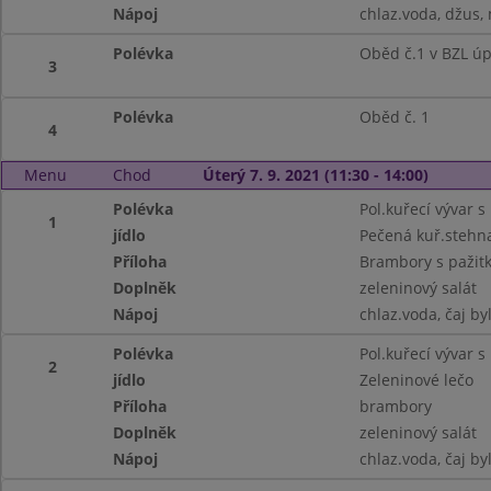
Nápoj
chlaz.voda, džus,
Polévka
Oběd č.1 v BZL ú
3
Polévka
Oběd č. 1
4
Menu
Chod
Úterý 7. 9. 2021 (11:30 - 14:00)
Polévka
Pol.kuřecí vývar 
1
jídlo
Pečená kuř.stehna
Příloha
Brambory s pažit
Doplněk
zeleninový salát
Nápoj
chlaz.voda, čaj by
Polévka
Pol.kuřecí vývar 
2
jídlo
Zeleninové lečo
Příloha
brambory
Doplněk
zeleninový salát
Nápoj
chlaz.voda, čaj by