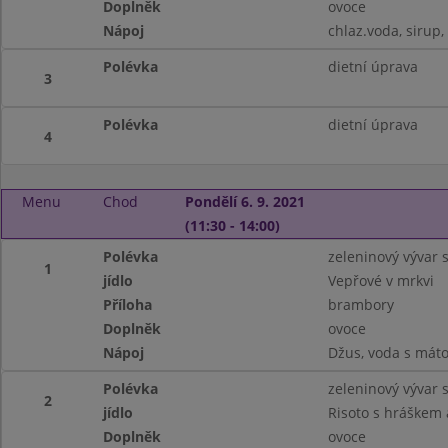
Doplněk
ovoce
Nápoj
chlaz.voda, sirup,
Polévka
dietní úprava
3
Polévka
dietní úprava
4
Menu
Chod
Pondělí 6. 9. 2021
(11:30 - 14:00)
Polévka
zeleninový vývar 
1
jídlo
Vepřové v mrkvi
Příloha
brambory
Doplněk
ovoce
Nápoj
Džus, voda s máto
Polévka
zeleninový vývar 
2
jídlo
Risoto s hráškem 
Doplněk
ovoce