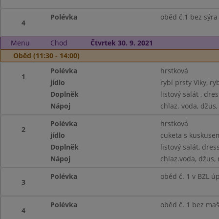
Polévka
oběd č.1 bez sýra
4
Menu
Chod
Čtvrtek 30. 9. 2021
Oběd (11:30 - 14:00)
Polévka
hrstková
1
jídlo
rybí prsty Viky, ry
Doplněk
listový salát , dre
Nápoj
chlaz. voda, džus
Polévka
hrstková
2
jídlo
cuketa s kuskuse
Doplněk
listový salát, dres
Nápoj
chlaz.voda, džus,
Polévka
oběd č. 1 v BZL úpr
3
Polévka
oběd č. 1 bez maš
4