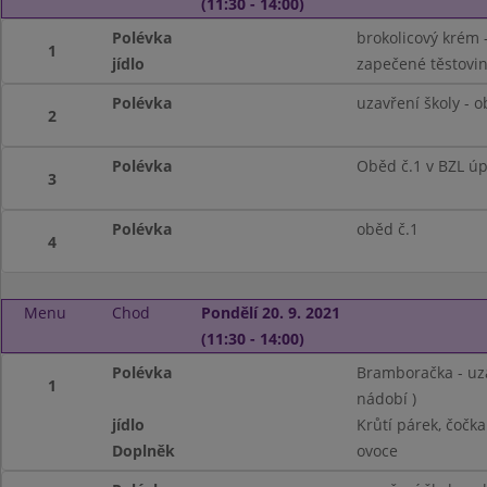
(11:30 - 14:00)
Polévka
brokolicový krém 
1
jídlo
zapečené těstovi
Polévka
uzavření školy - 
2
Polévka
Oběd č.1 v BZL ú
3
Polévka
oběd č.1
4
Menu
Chod
Pondělí 20. 9. 2021
(11:30 - 14:00)
Polévka
Bramboračka - uza
1
nádobí )
jídlo
Krůtí párek, čočka
Doplněk
ovoce