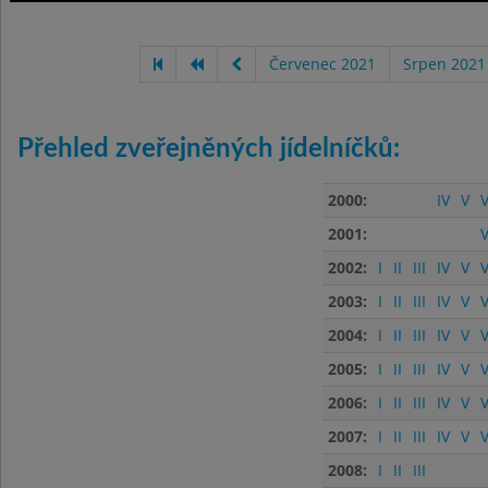
Červenec 2021
Srpen 2021
Přehled zveřejněných jídelníčků:
2000:
IV
V
V
2001:
V
2002:
I
II
III
IV
V
V
2003:
I
II
III
IV
V
V
2004:
I
II
III
IV
V
V
2005:
I
II
III
IV
V
V
2006:
I
II
III
IV
V
V
2007:
I
II
III
IV
V
V
2008:
I
II
III