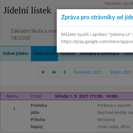
Poslední sync
Jídelní lístek
Středa 29.7.20
Zpráva pro strávníky od jíd
Omezení obje
Základní škola a mateřská škola Chmelnice, Praha 3,
Můžete využít i aplikaci "Jidelna.cz"
18/2500
https://play.google.com/store/apps/
Vybrat jídelnu
Jídelní lístek
Historie
Kontakty a informace
Doch
Červenec 2021
Srpen 2021
Menu
Chod
Středa 1. 9. 2021 (11:30 - 14:00)
Polévka
Porkova s vejcem
1
jídlo
Vepřové kostky na
Příloha
těstoviny
Nápoj
chlaz.voda, džus