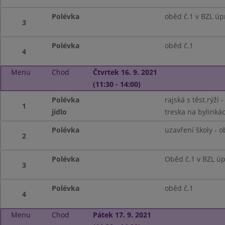
Polévka
oběd č.1 v BZL úp
3
Polévka
oběd č.1
4
Menu
Chod
Čtvrtek 16. 9. 2021
(11:30 - 14:00)
Polévka
rajská s těst.rýží 
1
jídlo
treska na bylinkác
Polévka
uzavření školy - 
2
Polévka
Oběd č.1 v BZL ú
3
Polévka
oběd č.1
4
Menu
Chod
Pátek 17. 9. 2021