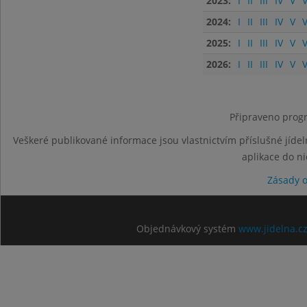
2023:
I
II
III
IV
V
V
2024:
I
II
III
IV
V
V
2025:
I
II
III
IV
V
V
2026:
I
II
III
IV
V
V
Připraveno progr
Veškeré publikované informace jsou vlastnictvím příslušné jídel
aplikace do n
Zásady 
Objednávkový systém
www.jidelna.c