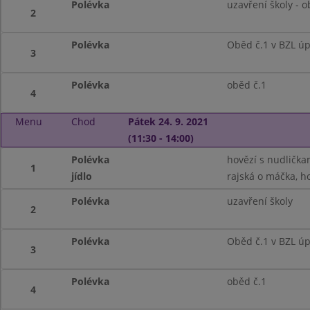
Polévka
uzavření školy - 
2
Polévka
Oběd č.1 v BZL ú
3
Polévka
oběd č.1
4
Menu
Chod
Pátek 24. 9. 2021
(11:30 - 14:00)
Polévka
hovězí s nudličkam
1
jídlo
rajská o máčka, ho
Polévka
uzavření školy
2
Polévka
Oběd č.1 v BZL ú
3
Polévka
oběd č.1
4