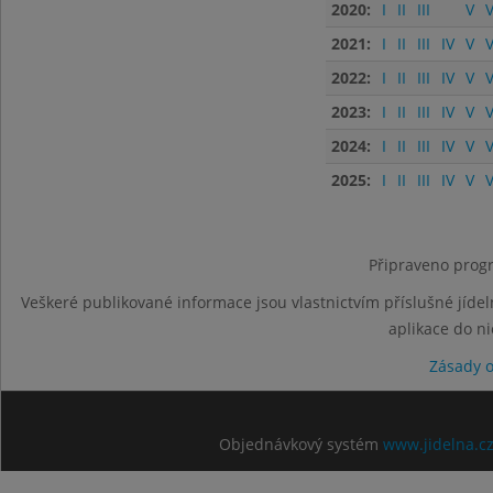
2020:
I
II
III
V
V
2021:
I
II
III
IV
V
V
2022:
I
II
III
IV
V
V
2023:
I
II
III
IV
V
V
2024:
I
II
III
IV
V
V
2025:
I
II
III
IV
V
V
Připraveno progr
Veškeré publikované informace jsou vlastnictvím příslušné jídel
aplikace do n
Zásady 
Objednávkový systém
www.jidelna.c