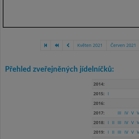
Květen 2021
Červen 2021
Přehled zveřejněných jídelníčků:
2014:
2015:
I
2016:
2017:
III
IV
V
V
2018:
I
II
III
IV
V
V
2019:
I
II
III
IV
V
V