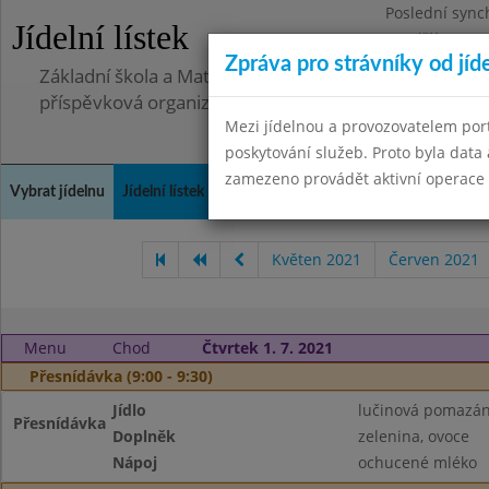
Poslední sync
Jídelní lístek
Pondělí 30.6.2
Zpráva pro strávníky od jíd
Základní škola a Mateřská škola Telnice, okres Brno-
příspěvková organizace
Mezi jídelnou a provozovatelem por
poskytování služeb. Proto byla dat
zamezeno provádět aktivní operace (
Vybrat jídelnu
Jídelní lístek
Historie
Kontakty a informace
Doch
Květen 2021
Červen 2021
Menu
Chod
Čtvrtek 1. 7. 2021
Přesnídávka (9:00 - 9:30)
Jídlo
lučinová pomazán
Přesnídávka
Doplněk
zelenina, ovoce
Nápoj
ochucené mléko