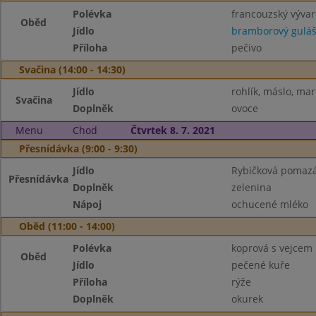
Polévka
francouzský výva
Oběd
Jídlo
bramborový gulá
Příloha
pečivo
Svačina (14:00 - 14:30)
Jídlo
rohlík, máslo, ma
Svačina
Doplněk
ovoce
Menu
Chod
Čtvrtek 8. 7. 2021
Přesnídávka (9:00 - 9:30)
Jídlo
Rybičková pomazá
Přesnídávka
Doplněk
zelenina
Nápoj
ochucené mléko
Oběd (11:00 - 14:00)
Polévka
koprová s vejcem
Oběd
Jídlo
pečené kuře
Příloha
rýže
Doplněk
okurek