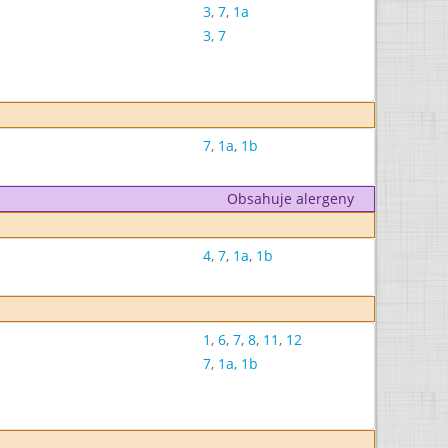
3
,
7
,
1a
3
,
7
7
,
1a
,
1b
Obsahuje alergeny
4
,
7
,
1a
,
1b
1
,
6
,
7
,
8
,
11
,
12
7
,
1a
,
1b