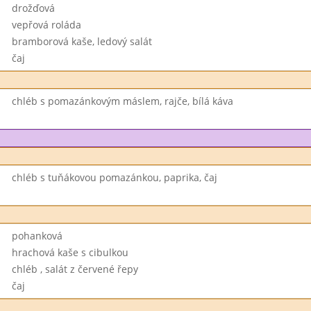
drožďová
vepřová roláda
bramborová kaše, ledový salát
čaj
chléb s pomazánkovým máslem, rajče, bílá káva
chléb s tuňákovou pomazánkou, paprika, čaj
pohanková
hrachová kaše s cibulkou
chléb , salát z červené řepy
čaj