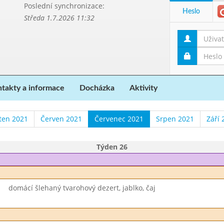
Poslední synchronizace:
Heslo
Středa 1.7.2026 11:32
takty a informace
Docházka
Aktivity
ten 2021
Červen 2021
Červenec 2021
Srpen 2021
Září 
Týden 26
domácí šlehaný tvarohový dezert, jablko, čaj