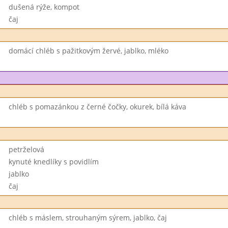
dušená rýže, kompot
čaj
domácí chléb s pažitkovým žervé, jablko, mléko
chléb s pomazánkou z černé čočky, okurek, bílá káva
petrželová
kynuté knedlíky s povidlím
jablko
čaj
chléb s máslem, strouhaným sýrem, jablko, čaj