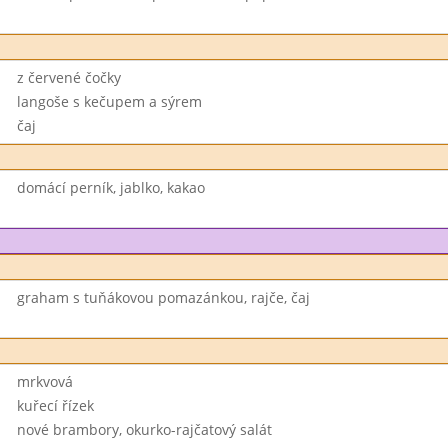
z červené čočky
langoše s kečupem a sýrem
čaj
domácí perník, jablko, kakao
graham s tuňákovou pomazánkou, rajče, čaj
mrkvová
kuřecí řízek
nové brambory, okurko-rajčatový salát