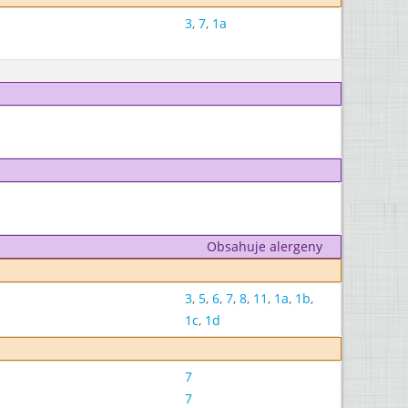
3
,
7
,
1a
Obsahuje alergeny
3
,
5
,
6
,
7
,
8
,
11
,
1a
,
1b
,
1c
,
1d
7
7