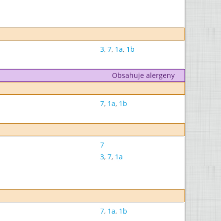
3
,
7
,
1a
,
1b
Obsahuje alergeny
7
,
1a
,
1b
7
3
,
7
,
1a
7
,
1a
,
1b