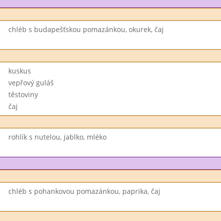
chléb s budapešťskou pomazánkou, okurek, čaj
kuskus
vepřový guláš
těstoviny
čaj
rohlík s nutelou, jablko, mléko
chléb s pohankovou pomazánkou, paprika, čaj