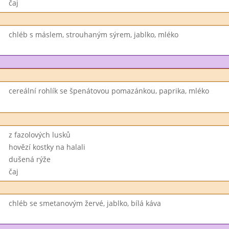
čaj
chléb s máslem, strouhaným sýrem, jablko, mléko
cereální rohlík se špenátovou pomazánkou, paprika, mléko
z fazolových lusků
hovězí kostky na halali
dušená rýže
čaj
chléb se smetanovým žervé, jablko, bílá káva