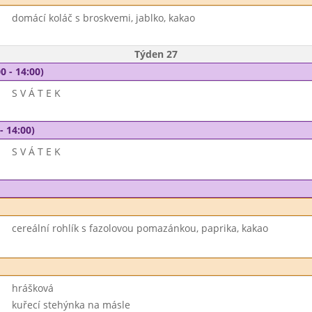
domácí koláč s broskvemi, jablko, kakao
Týden 27
0 - 14:00)
S V Á T E K
- 14:00)
S V Á T E K
cereální rohlík s fazolovou pomazánkou, paprika, kakao
hrášková
kuřecí stehýnka na másle