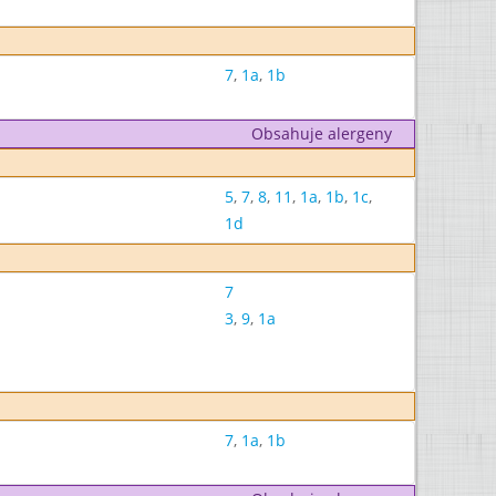
7
,
1a
,
1b
Obsahuje alergeny
5
,
7
,
8
,
11
,
1a
,
1b
,
1c
,
1d
7
3
,
9
,
1a
7
,
1a
,
1b