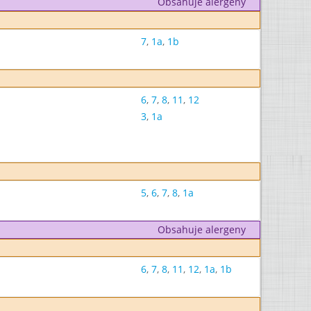
Obsahuje alergeny
7
,
1a
,
1b
6
,
7
,
8
,
11
,
12
3
,
1a
5
,
6
,
7
,
8
,
1a
Obsahuje alergeny
6
,
7
,
8
,
11
,
12
,
1a
,
1b