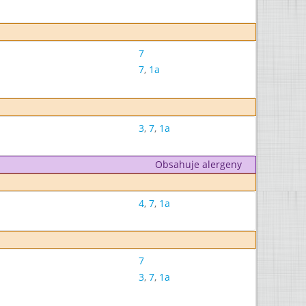
7
7
,
1a
3
,
7
,
1a
Obsahuje alergeny
4
,
7
,
1a
7
3
,
7
,
1a