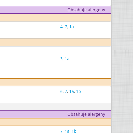
Obsahuje alergeny
4
,
7
,
1a
3
,
1a
6
,
7
,
1a
,
1b
Obsahuje alergeny
7
,
1a
,
1b